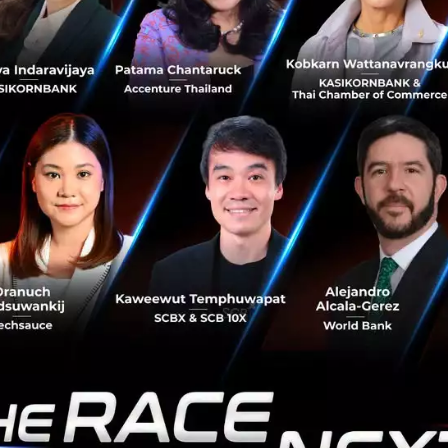
อความหวังของการรักษาโรคพวกนี้ การที่ CO
่งที่ทำให้คนเสียชีวิตเยอะ แต่อาจจะเป็นการเร
นวนหนึ่งได้เหมือนกัน” คุณสิทธิพล กล่าวกั
ทคโนโลยี
นแปลงในโลกของเทคโนโลยี ณ ตอนนี้ยังมีไม่มาก แต่ในอีก 2-3 ปี
ุด และอีกหนึ่งสิ่งที่กำลังเข้ามามีบทบาทอย่างมากก็คือ
AI (Arti
ถูกมองว่าในอนาคต AI จะเป็นสิ่งที่เข้ามาพัฒนาทั้งตัวเทคโนโลย
แพทย์ให้ดีขึ้น เพราะตอนนี้ AI เป็นสิ่งที่หลายๆ บริษัทเทคจ
ร้างประโยชน์มหาศาลได้