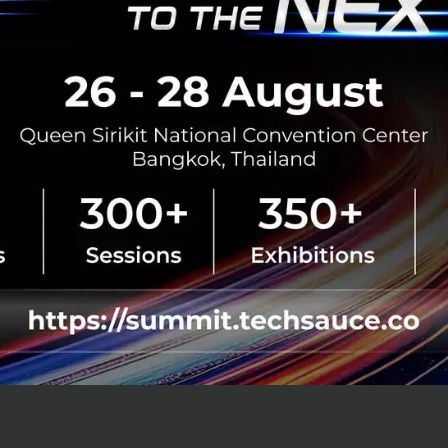
ะบาดในตอนนี้ทั้งทางสหรัฐอเมริกาเอง หรือทางไทยเองก็ยังเป
โนโลยีเข้ามาช่วยทำให้ลดการแพร่ระบาดของเชื้อไวรัส ก็อาจจ
ร็วขึ้น และคนก็จะสามารถออกมาใช้ชีวิตกันอย่างปกติได้เร็วขึ้น
ลอดเวลา เพื่อความปลอดภัยของทุกๆ คน
 LIVE สามารถรับชมวีดีโอฉบับเต็มได้
ที่นี่
ovid-19
tech-trends
No comment