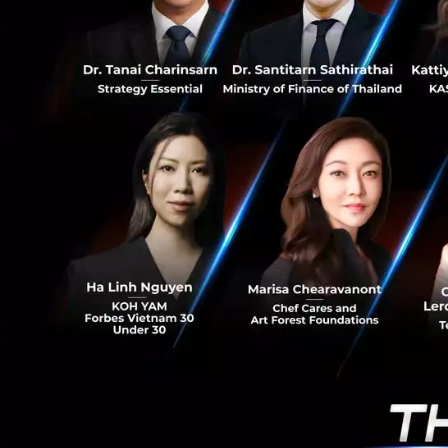
257
“mRNA คื
ก็อาจจะเป็นสิ
ชีวิตคนอีกจำ
AI กับอนาคตของเ
ถึงแม้ว่าการเปลี่ย
ที่น่าติดตามมากที่ส
Intelligence)
ซึ่ง
และเทคโนโลยีทางการ
สามารถทำให้มันส