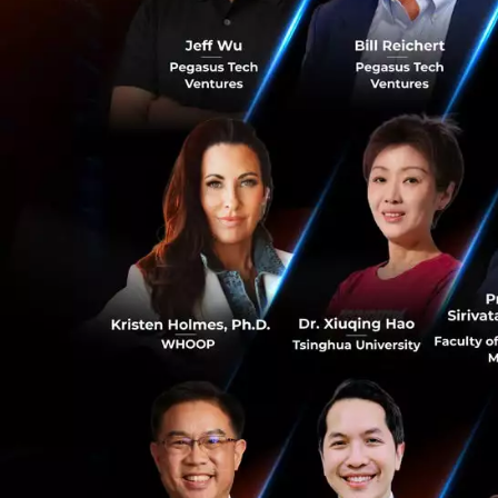
จริงจัง และแพร่หล
ในทางกลับกัน คนได้
Zoom หรือวีดีโอคอ
ทำงานมากขึ้น เพรา
สำคัญมาก จากการหั
ในสังคมของอเมริกา
แต่สิ่งที่น่าจับตาม
mRNA
หรือ
Messe
COVID-19 ที่กำลังเป
การผลิตวัคซีน COV
หรือมะเร็ง
0