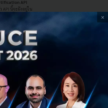
tification API
PI นี้จะฝังอยู่ใน
I ตัวนี้ได้เลย โดย
×
ศอื่นๆ ยังไม่มีการ
้งข่าวการติดเชื้อ
าบเหตุการณ์ฉุกเฉิน
ปลี่ยนแปลงไปจาก
คโนโลยีใหม่ๆ มา
มีการใช้อย่าง