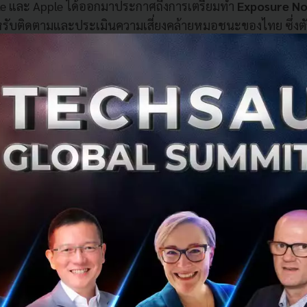
gle และ Apple ได้ออกมาประกาศถึงการเตรียมทำ
Exposure No
รับติดตามและประเมินความเสี่ยงคล้ายหมอชนะของไทย ซึ่งตัว A
ง Android และ IOS เมื่อทำการอัพเดทระบบก็จะสามารถใช้งาน AP
ใช้ Exposure Notification API แล้วที่สหรัฐอเมริกา แต่ในประเท
แจ้งเตือนแบบ
Emergency Alert
ที่ทางรัฐบาลของสหรัฐฯ จะแจ
ระบาดของเชื้อผ่านข้อความทางโทรศัพท์มือถือ เพื่อให้คนได้ทร
ิตข้างนอก
ID-19 กับโลกเทคโนโลยี
ยีสำหรับผู้บริโภค (Consumer Technology) สิ่งนี้ยังไม่มีการเ
ชื้อไวรัส ถึงแม้ว่าหลายประเทศจะออกมาประกาศถึงการนำเท
่นยนต์ หรือโดรนในการส่งของ แต่ในด้านของประชาชนกลับไม่ได้