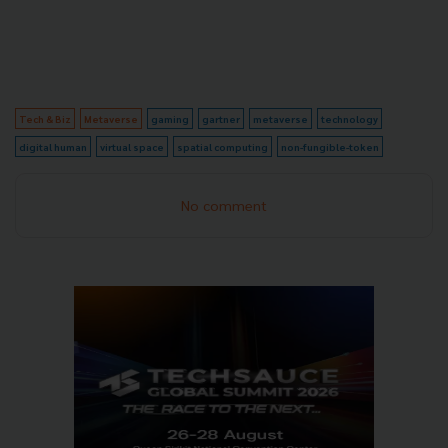
Tech & Biz
Metaverse
gaming
gartner
metaverse
technology
digital human
virtual space
spatial computing
non-fungible-token
No comment