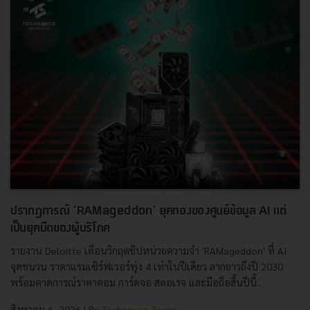
ปรากฏการณ์ ‘RAMageddon’ ยุคทองของศูนย์ข้อมูล AI แต่
เป็นยุคมืดของผู้บริโภค
รายงาน Deloitte เตือนวิกฤตชิปหน่วยความจำ 'RAMageddon' ที่ AI
จุดชนวน ราคาแรมเซิร์ฟเวอร์พุ่ง 4 เท่าในปีเดียว ลากยาวถึงปี 2030
พร้อมคาดการณ์ราคาคอม การ์ดจอ สตอเรจ และมือถือสิ้นปีนี้...
สิงหาคม 6, 2026
| By
Techsauce Team