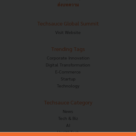
ส่งบทความ
Techsauce Global Summit
Visit Website
Trending Tags
Corporate Innovation
Digital Transformation
E-Commerce
Startup
Technology
Techsauce Category
News
Tech & Biz
AI
HealthTech