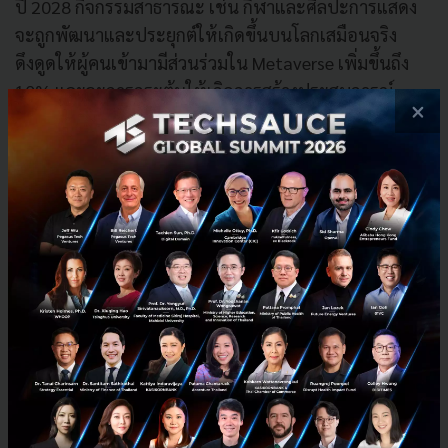
ปี 2028 กิจกรรมสาธารณะ เช่น กีฬาและศิลปะการแสดง
จะถูกพัฒนาและประยุกต์ให้เกิดขึ้นบนโลกเสมือนจริง
ดึงดูดให้ผู้คนเข้ามามีส่วนร่วมใน Metaverse เพิ่มขึ้นถึง
10% และจะการกระตุ้นให้เกิดการสร้างประสบการณ์
×
ใหม่ๆ เชิงพาณิชย์มากมายในโลก Metaverse
Tokenized Assets
การใช้งานสินทรัพย์ดิจิทัลในรูปแบบโทเค็น โดยเฉพาะ
การใช้งานเทคโนโลยี Non-fungible token (NFT) จะเป็น
โมเดลธุรกิจสำหรับผู้สร้างสรรค์เนื้อหาที่แสดงความเป็น
เจ้าของในสินทรัพย์ สามารถส่งมอบต่อหรือขายต่อได้ มีรูป
แบบการเพิ่มขีดความสามารถในการหารายได้และนำ
เสนอผลงานที่เปลี่ยนไปจาก Business Model แบบเดิม
เกิดมูลค่าและรูปแบบเศรษฐกิจใหม่ โดย Gartner คาด
การณ์ว่าในปี 2027 25% ของธุรกิจค้าปลีกที่ทำธุรกิจ E-