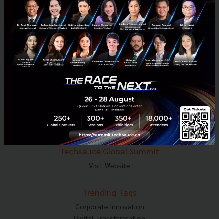
E-mail :
contact@techsauce.co
Tel : 02-001-5375
Mobile : 06-4658-9500
Techsauce Media
About Techsauce
Techsauce Services
Privacy Policy
ส่งบทความ
Techsauce Global Summit
Visit Website
Trending Tags
Corporate Innovation
Digital Transformation