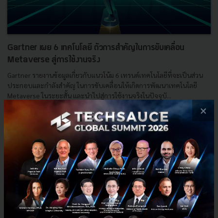
Gartner เผย 6 เทคโนโลยี ตัวการสำคัญในการขับเคลื่อน
Metaverse สู่การใช้งานจริง
Gartner รายงานข้อมูลเกี่ยวกับแนวโน้ม 6 เทรนด์เทคโนโลยีที่จะเป็นส่วน
ประกอบและกำลังสำคัญ ในการขับเคลื่อนให้เกิดการพัฒนาเทคโนโลยี
Metaverse ในระยะสั้น และนำไปสู่การใช้งานจริงในปัจจุบั...
×
กันยายน 13, 2022
| By
Techsauce Team
53
Tech & Biz
Metaverse
gaming
gartner
metaverse
technology