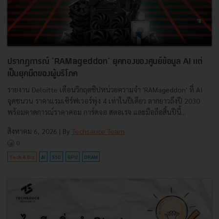
ปรากฏการณ์ ‘RAMageddon’ ยุคทองของศูนย์ข้อมูล AI แต่
เป็นยุคมืดของผู้บริโภค
รายงาน Deloitte เตือนวิกฤตชิปหน่วยความจำ 'RAMageddon' ที่ AI
จุดชนวน ราคาแรมเซิร์ฟเวอร์พุ่ง 4 เท่าในปีเดียว ลากยาวถึงปี 2030
พร้อมคาดการณ์ราคาคอม การ์ดจอ สตอเรจ และมือถือสิ้นปีนี้...
สิงหาคม 6, 2026
| By
Techsauce Team
0
Tech & Biz
AI
SSD
GPU
DRAM