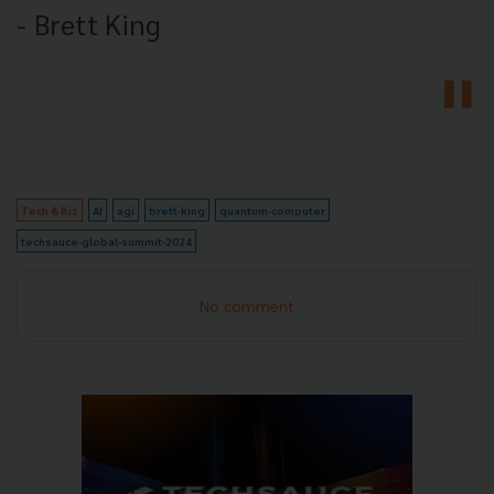
- Brett King
Tech & Biz
AI
agi
brett-king
quantum-computer
techsauce-global-summit-2024
No comment