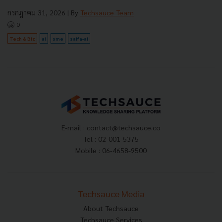
กรกฎาคม 31, 2026
| By
Techsauce Team
0
Tech & Biz
ai
sme
saifa-ai
E-mail :
contact@techsauce.co
Tel : 02-001-5375
Mobile : 06-4658-9500
Techsauce Media
About Techsauce
Techsauce Services