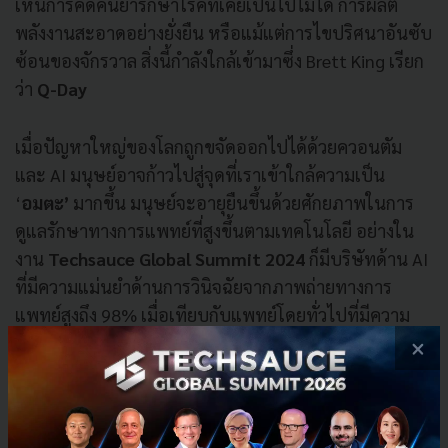
เห็นการคิดค้นยารักษาโรคที่เคยเป็นไปไม่ได้ การผลิต
พลังงานสะอาดอย่างยั่งยืน หรือแม้แต่การไขปริศนาอันซับ
ซ้อนของจักรวาล สิ่งนี้กำลังใกล้เข้ามาซึ่ง Brett King เรียก
ว่า
Q-Day
เมื่อปัญหาใหญ่ของโลกถูกขจัดออกไปได้ด้วยควอนตัม
และ AI มนุษย์อาจก้าวไปสู่จุดที่เราเข้าใกล้ความเป็น
‘
อมตะ’
มากขึ้น มนุษย์จะอายุยืนขึ้นด้วยศักยภาพในการ
ดูแลรักษาทางการแพทย์ที่สูงขึ้นตามเทคโนโลยี อย่างใน
งาน
Techsauce Global Summit 2024
ก็มีบริษัทด้าน AI
ที่มีความแม่นยำด้านการวินิจฉัยจากภาพถ่ายทางการ
แพทย์สูงถึง 98% เมื่อเทียบกับแพทย์โดยทั่วไปที่มีความ
แม่นยำในการวินิจฉัยประมาณ 70-80%
×