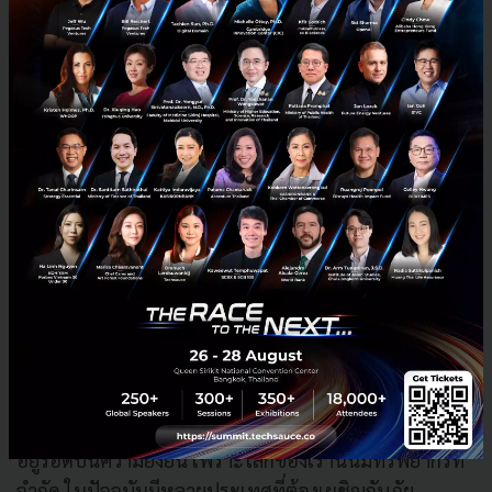
เราไม่สามารถมีการเติบโตที่ไม่มีที่สิ้น
สุดในโลกที่มีทรัพยากรจำกัดได้ และยิ่ง
เรามีระบบอัตโนมัติมากเท่าไหร่ เราก็ยิ่ง
เข้าใกล้จุดของการเติบโตที่ไม่มีที่สิ้นสุด
มากขึ้นเท่านั้น
Brett King
มองว่า การใช้ AI และควอนตัม ควรเน้นไปที่
การแก้ปัญหาด้านธรรมชาติเพื่อให้เผ่าพันธ์มนุษย์สามารถ
อยู่รอดบนความยั่งยืน เพราะโลกของเรานั้นมีทรัพยากรที่
จำกัด ในปัจจุบันมีหลายประเทศที่ต้องเผชิญกับภัย