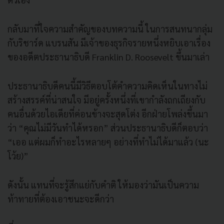
กลับมาที่ใจความสำคัญของบทความนี้ ในการสนทนากลุ่ม
กับริชาร์ด แบรนสัน มีเจ้าของธุรกิจรายหนึ่งหยิบเอาเรื่อง
ของอดีตประธานาธิบดี Franklin D. Roosevelt ขึ้นมาเล่า
ประธานาธิบดีคนนี้มีวิธีตอบโต้คำความคิดเห็นในทางไม่
สร้างสรรค์ที่น่าสนใจ มีอยู่ครั้งหนึ่งที่เขากำลังถกเถียงกับ
คนอื่นด้วยไอเดียที่ค่อนข้างจะสุดโต่ง อีกฝ่ายโพล่งขึ้นมา
ว่า “คุณไม่มีวันทำได้หรอก” ส่วนประธานาธิบดีก็ตอบว่า
“เออ แต่ผมก็ทำอะไรหลายๆ อย่างที่ทำไม่ได้มาแล้ว (นะ
โว้ย)”
ดังนั้น แทนที่จะรู้สึกแย่กับคำติ ให้มองว่ามันเป็นความ
ท้าทายที่ต้องเอาชนะจะดีกว่า