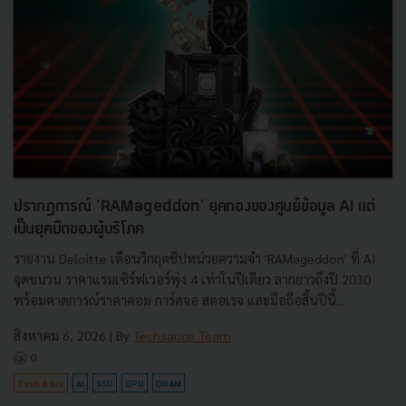
ปรากฏการณ์ ‘RAMageddon’ ยุคทองของศูนย์ข้อมูล AI แต่
เป็นยุคมืดของผู้บริโภค
รายงาน Deloitte เตือนวิกฤตชิปหน่วยความจำ 'RAMageddon' ที่ AI
จุดชนวน ราคาแรมเซิร์ฟเวอร์พุ่ง 4 เท่าในปีเดียว ลากยาวถึงปี 2030
พร้อมคาดการณ์ราคาคอม การ์ดจอ สตอเรจ และมือถือสิ้นปีนี้...
สิงหาคม 6, 2026
| By
Techsauce Team
0
Tech & Biz
AI
SSD
GPU
DRAM