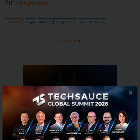
ที่มา :
Virgin.com
Tech & Biz
virgin
Startup
Entrepreneur
richard branson
No comment
×