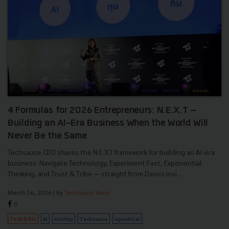
4 Formulas for 2026 Entrepreneurs: N.E.X.T –
Building an AI-Era Business When the World Will
Never Be the Same
Techsauce CEO shares the N.E.X.T framework for building an AI-era
business: Navigate Technology, Experiment Fast, Exponential
Thinking, and Trust & Tribe — straight from Davos insi...
March 16, 2026
| By
Techsauce Team
0
Tech & Biz
AI
startup
Techsauce
agentic-ai