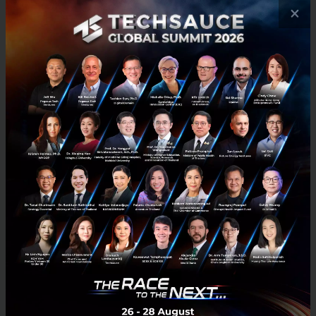
×
0
Culture Transformation
sme
business
challenges
entrepreneur
สรุปงาน WHYFAIL #งานที่ล้มเหลวที่สุดในประเทศไทย จัดโดย
Rabbit Start คอมมูนิตี้แห่งการเรียนรู้ของคนรุ่นใหม่