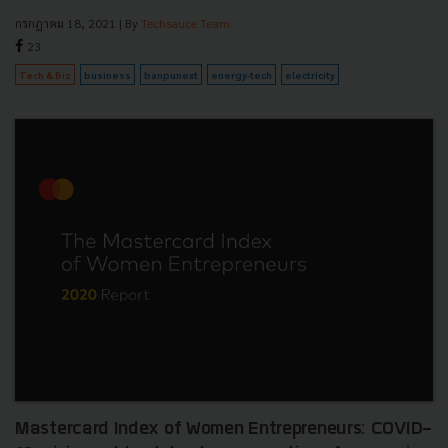
กรกฎาคม 18, 2021
| By
Techsauce Team
23
Tech & Biz
business
banpunext
energy-tech
electricity
Mastercard Index of Women Entrepreneurs: COVID-