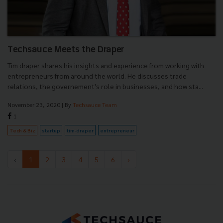
Techsauce Meets the Draper
Tim draper shares his insights and experience from working with
entrepreneurs from around the world. He discusses trade
relations, the governement's role in businesses, and how sta...
November 23, 2020
| By
Techsauce Team
1
Tech & Biz
startup
tim-draper
entrepreneur
‹
1
2
3
4
5
6
›