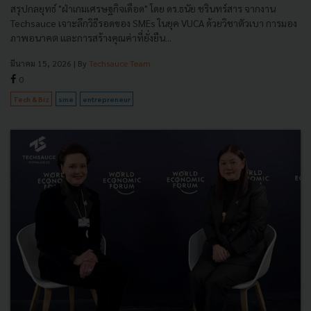
สรุปกลยุทธ์ "ฝ่าเกมเศรษฐกิจเดือด" โดย ดร.ธนัย ชรินทร์สาร จากงาน
Techsauce เจาะลึกวิธีรอดของ SMEs ในยุค VUCA ด้วยวิชาตัวเบา การมอง
ภาพอนาคต และการสร้างคุณค่าที่ยั่งยืน...
มีนาคม 15, 2026
| By
Techsauce Team
0
Tech & Biz
sme
entrepreneur