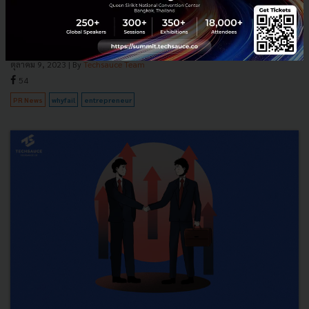
Rabbit Start ร่วมกับ Techsauce, Connext, Siam Paragon, SCBx Next
Tech, MYSALENG, PEAK, Seekster, Fastwork และ Bitkub Academy จัด
งาน WHYFAIL #งานที่ล้มเหลวที่สุดในประเทศไทย สร้างพื้...
ตุลาคม 9, 2023
| By
Techsauce Team
54
PR News
whyfail
entrepreneur