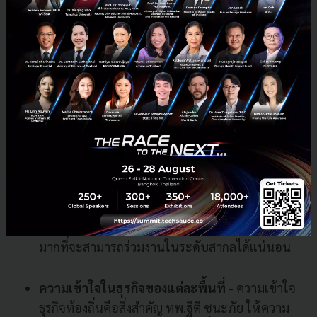
Open Innovation ให้เกิดขึ้น
ความแตกต่างด้านภาษาและวัฒนธรรม
- ผู้
ประกอบการไทยต่างมองว่าอุปสรรคทางภาษาและ
ความแตกต่างทางวัฒนธรรมคือความท้าทายหลักใน
การร่วมงานกับ Startup ญี่ปุ่น หลายองค์กรมีความ
กังวลในด้านวัฒนธรรมและภาษาที่แตกต่าง ถึง
อย่างไรก็ตามองค์กรส่วนใหญ่ทราบดีว่า Startup
ญี่ปุ่นมีจุดแข็งด้าน Robotics และ AI solutions รวม
ถึงผู้เชี่ยวชาญซอฟต์แวร์และฮาร์ดแวร์ญี่ปุ่นเป็นหนึ่ง
ในกลุ่มคนที่เก่งที่สุดในโลก ดังนั้นถ้าพวกเขาสามารถ
เอาชนะอุปสรรคต่าง ๆ ที่กล่าวข้างต้นได้ก็มีโอกาสสูง
มากที่จะสามารถร่วมงานในระดับสากลได้แน่นอน
ความเข้าใจในธุรกิจของแต่ละพื้นที่
- ความเข้าใจ
ธุรกิจท้องถิ่นคือสิ่งสำคัญ ทพ.ฐิติ ชนะภัย ให้ความ