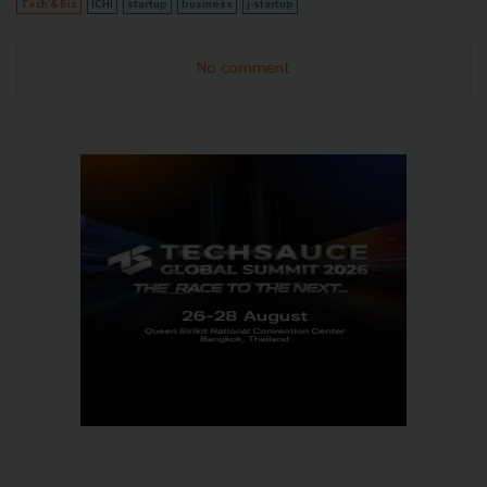
Tech & Biz
ICHI
startup
business
j-startup
No comment