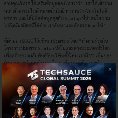
ส่วนคุณภัทรฯ ได้เสริมข้อมูลของไทยวาว่า “เราได้เข้าร่วม
หลายกิจกรรมในด้านเทคโนโลยีการเกษตร/เทคโนโลยี
อาหาร และได้มีติดต่อพูดคุยกับ Startup ที่น่าสนใจ รวม
ไปถึงพันธมิตรที่ได้ช่วยเราค้นหาและคัดสรร lead ให้”
ที่ผ่านมา SCGC ได้เข้าหา Startup โดย “ทำงานร่วมกับ
โครงการบ่มเพาะ Startup ทั้งในและต่างประเทศทั่วโลก
เพื่อสร้างความสัมพันธ์กับบริษัทตั้งใหม่ เรามี VC เป็นของ
ตัวเอง และทำงานกับ VC อื่น ๆ เพื่อระบุหรือแนะนำ
×
Startup ที่น่าสนใจจากทั่วโลก” คุณจิรุตถ์ฯ กล่าวต่อว่า
“เรายังมีทีมที่ทำหน้าที่โดยเฉพาะเป็นแมวมอง Startup
หรือนวัตกรรมที่ตอบโจทย์ความต้องการของเราหรือของ
ลูกค้าด้วย”
ความเห็นต่อการร่วมงานกับ Startup ญี่ปุ่นเพื่อสร้าง