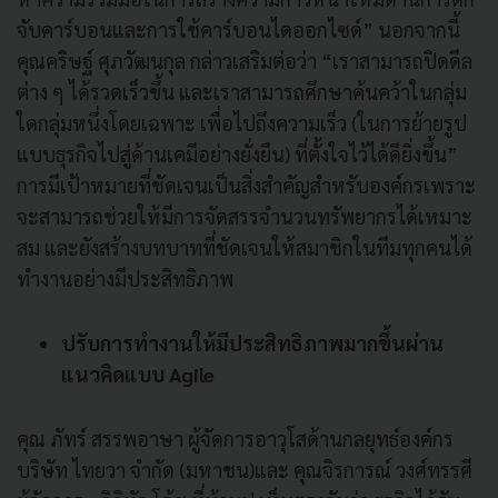
จับคาร์บอนและการใช้คาร์บอนไดออกไซด์” นอกจากนี้
คุณคริษฐ์ ศุภวัฒนกุล กล่าวเสริมต่อว่า “เราสามารถปิดดีล
ต่าง ๆ ได้รวดเร็วขึ้น และเราสามารถศึกษาค้นคว้าในกลุ่ม
ใดกลุ่มหนึ่งโดยเฉพาะ เพื่อไปถึงความเร็ว (ในการย้ายรูป
แบบธุรกิจไปสู่ด้านเคมีอย่างยั่งยืน) ที่ตั้งใจไว้ได้ดียิ่งขึ้น”
การมีเป้าหมายที่ชัดเจนเป็นสิ่งสำคัญสำหรับองค์กรเพราะ
จะสามารถช่วยให้มีการจัดสรรจำนวนทรัพยากรได้เหมาะ
สม และยังสร้างบทบาทที่ชัดเจนให้สมาชิกในทีมทุกคนได้
ทำงานอย่างมีประสิทธิภาพ
ปรับการทำงานให้มีประสิทธิภาพมากขึ้นผ่าน
แนวคิดแบบ Agile
คุณ ภัทร์ สรรพอาษา ผู้จัดการอาวุโสด้านกลยุทธ์องค์กร
บริษัท ไทยวา จำกัด (มหาชน)และ คุณจิรการณ์ วงศ์ทรรศี