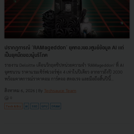
ปรากฏการณ์ ‘RAMageddon’ ยุคทองของศูนย์ข้อมูล AI แต่
เป็นยุคมืดของผู้บริโภค
รายงาน Deloitte เตือนวิกฤตชิปหน่วยความจำ 'RAMageddon' ที่ AI
จุดชนวน ราคาแรมเซิร์ฟเวอร์พุ่ง 4 เท่าในปีเดียว ลากยาวถึงปี 2030
พร้อมคาดการณ์ราคาคอม การ์ดจอ สตอเรจ และมือถือสิ้นปีนี้...
สิงหาคม 6, 2026
| By
Techsauce Team
0
Tech & Biz
AI
SSD
GPU
DRAM