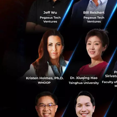
ระบบจำนวนรว
ขับเคลื่อนนวัตกร
KBTG ผสานแพลตฟอร
กระบวนการจัดการนว
Open Banking
สนับสนุนการพัฒนาบ
ธนาคาร (Open Bank
เชื่อมต่อเข้าสู่บริ
ด้วยคิวอาร์ โค้ด (Q
0
(E-Wallet API) เป็