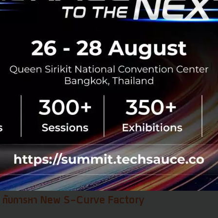
นด้วย KaiTai Tech
เทค) เป็นบริษัทด้าน Development Hub ที่กสิกรไทยจัดตั้งขึ้นใน
ะทิงมองว่าปัจจุบันจีนมี Fintech Unicorn ถึง 8 ตัว จึงเป็นโอก
ในตลาดจีน และสร้างนวัตกรรมด้าน FinTech จากจีน โดยธนาคา
รียมยื่นขออนุญาตในการจัดตั้งบริษัทที่เมืองเซินเจิ้น ทั้งนี้คุณก
 Tech ด้วย
อการหา Developer มาเสริมทัพให้แข็งแกร่งขึ้น โดยปัญหาที่ 
ารขาดคนทำงาน ซึ่งตอนนี้หากรวมทั้งที่จีนและไทย ยังขาดอีกท
คือมี Development Hub ที่เวียดนาม มี Developer เกือบๆ 100 
ับการหา New S-Curve Factory