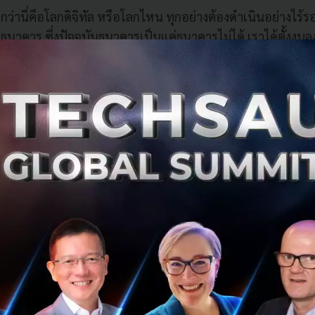
ว่านี่คือโลกดิจิทัล หรือโลกไหน ทุกอย่างต้องดำเนินอย่างไร้ร
ธนาคาร ซึ่งปัจจุบันธนาคารเป็นแค่ธนาคารไม่ได้ เราได้ตั้งงบล
รื่องสำคัญ” คุณกระทิงกล่าว พร้อมเผยกลยุทธ์ของ KBTG จากนี้ 
นโลยีใหม่
่ผสมผสานการทำงานระหว่าง Private Cloud และ Public Cloud
ybrid Multi Cloud)
นความปลอดภัยสูงสุดด้านการจัดเก็บข้อมูล (Security and Da
sed)
างด้วยโค้ดเพื่อการปรับเปลี่ยนอย่างคล่องตัว (Infrastructur
งสร้างใหม่นี้จะรองรับได้ถึง 3 เท่าของธุรกรรมสูงสุด รับมือ
แก่ลูกค้าของธนาคาร 20 ล้านคน ซึ่งในปี 2020 คาดว่าจะมีปริ