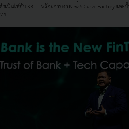
่จะดำเนินให้กับ KBTG พร้อมการหา New S Curve Factory และปั้
ไทย