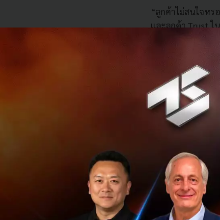
“ลูกค้าไม่สนใจหรอก
และลูกค้า Trust ใน
บาทใน 3 ปี กับ 3 เ
วางระบบด้านเทคโ
ระบบคลาวด์ที
(Hyper and H
วางรากฐานด้า
Uncompromi
การทำโครงสร้
รากฐานและโคร
การให้บริการ