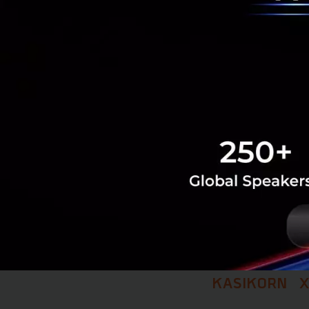
ปั้น Dev ในตลาดจี
KaiTai Tech (ไคไต้
ประเทศจีน โดยคุณกร
พัฒนาให้กสิกรไทย
การดำเนินการเพื่อเต
ประธานของ KaiTai
ภารกิจต่อจากนี้คื
บริษัทเจออยู่คือก
โดยตอนนี้ที่ทำอยู่
KASIKORN X ก