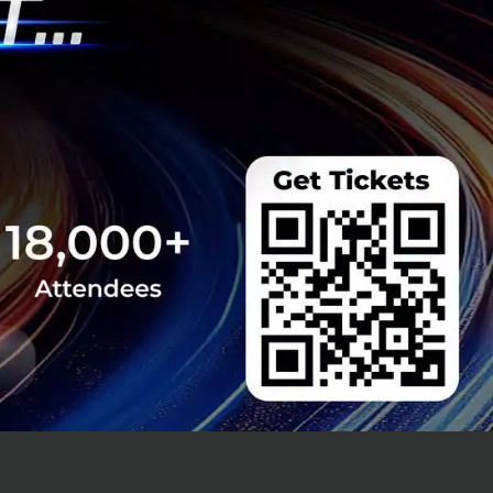
เมืองเซินเจิ้น
าสที่จะปั้นนัก
รกำลังอยู่ระหว่าง
ระทิงยังนั่งเป็น
KBTG เจอและหลาย
ั้งหมด 900 ตำแหน่ง
คน