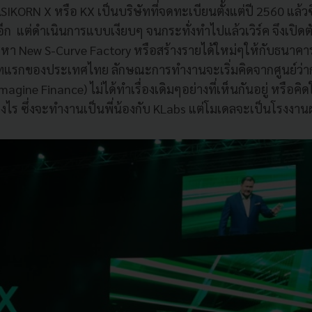
SIKORN X หรือ KX เป็นบริษัทที่จดทะเบียนตั้งแต่ปี 2560 แล้วซึ
ีก แต่ดำเนินการแบบเงียบๆ จนกระทั่งทำไปแล้วเวิร์ค จึงเปิดตั
หา New S-Curve Factory หรือสร้างรายได้ใหม่ๆให้กับธนาคา
ิษัทแรกของประเทศไทย ลักษณะการทำงานจะเริ่มคิดจากศูนย์ว่
agine Finance) ไม่ได้ทำเรื่องเดิมๆอย่างที่เห็นกันอยู่ หรือคิด
างไร ซึ่งจะทำงานเป็นพี่น้องกับ KLabs แต่โมเดลจะเป็นโรงงาน