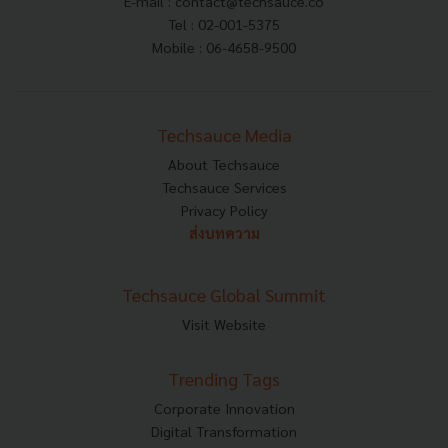
E-mail :
contact@techsauce.co
Tel : 02-001-5375
Mobile : 06-4658-9500
Techsauce Media
About Techsauce
Techsauce Services
Privacy Policy
ส่งบทความ
Techsauce Global Summit
Visit Website
Trending Tags
Corporate Innovation
Digital Transformation