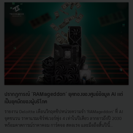
ปรากฏการณ์ ‘RAMageddon’ ยุคทองของศูนย์ข้อมูล AI แต่
เป็นยุคมืดของผู้บริโภค
รายงาน Deloitte เตือนวิกฤตชิปหน่วยความจำ 'RAMageddon' ที่ AI
จุดชนวน ราคาแรมเซิร์ฟเวอร์พุ่ง 4 เท่าในปีเดียว ลากยาวถึงปี 2030
พร้อมคาดการณ์ราคาคอม การ์ดจอ สตอเรจ และมือถือสิ้นปีนี้...