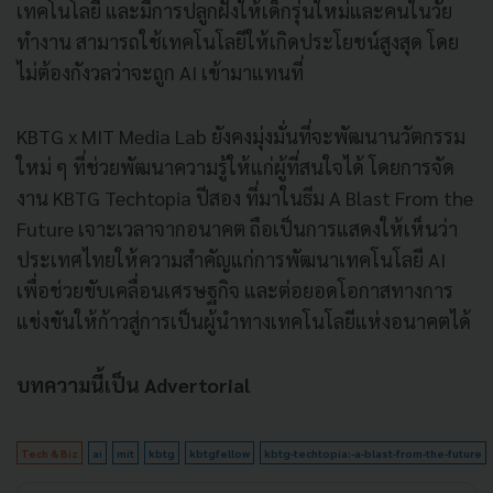
เทคโนโลยี และมีการปลูกฝั่งให้เด็กรุ่นใหม่และคนในวัย
ทำงาน สามารถใช้เทคโนโลยีให้เกิดประโยชน์สูงสุด โดย
ไม่ต้องกังวลว่าจะถูก AI เข้ามาแทนที่
KBTG x MIT Media Lab ยังคงมุ่งมั่นที่จะพัฒนานวัตกรรม
ใหม่ ๆ ที่ช่วยพัฒนาความรู้ให้แก่ผู้ที่สนใจได้ โดยการจัด
งาน KBTG Techtopia ปีสอง ที่มาในธีม A Blast From the
Future เจาะเวลาจากอนาคต ถือเป็นการแสดงให้เห็นว่า
ประเทศไทยให้ความสำคัญแก่การพัฒนาเทคโนโลยี AI
เพื่อช่วยขับเคลื่อนเศรษฐกิจ และต่อยอดโอกาสทางการ
แข่งขันให้ก้าวสู่การเป็นผู้นำทางเทคโนโลยีแห่งอนาคตได้
บทความนี้เป็น Advertorial
Tech & Biz
ai
mit
kbtg
kbtgfellow
kbtg-techtopia:-a-blast-from-the-future