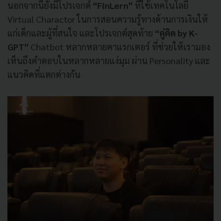
นอกจากนี้ยังมีโปรเจกต์
“FinLern”
ที่ใช้เทคโนโลยี
Virtual Charactor ในการสอนความรู้ทางด้านการเงินให้
แก่เด็กและผู้ที่สนใจ และโปรเจกต์สุดท้าย
“คู่คิด by K-
GPT”
Chatbot หลากหลายคาแรกเตอร์ ที่ช่วยให้เรามอง
เห็นถึงคำตอบในหลากหลายแง่มุม ผ่าน Personality และ
แนวคิดที่แตกต่างกัน