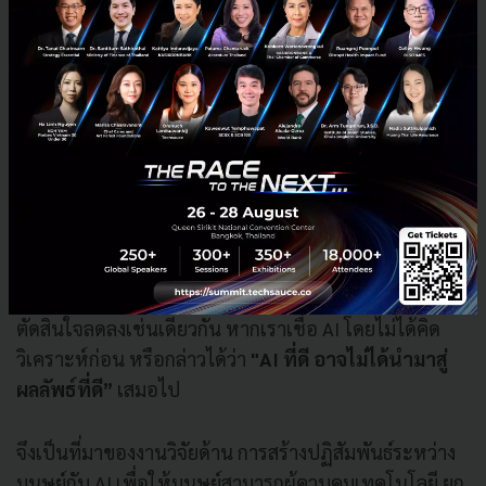
ดร.พัทน์ อธิบายว่า AI เข้ามามีบทบาทต่อการทำงานสักพัก
แล้ว ไม่ได้เกิดขึ้นเฉพาะปี 2024 เท่านั้น ซึ่งถึงแม้ว่า AI จะ
ช่วยให้เราทำงานได้อย่างมีประสิทธิภาพ แต่ก็ทำให้การ
ตัดสินใจลดลงเช่นเดียวกัน หากเราเชื่อ AI โดยไม่ได้คิด
วิเคราะห์ก่อน หรือกล่าวได้ว่า
"AI ที่ดี อาจไม่ได้นำมาสู่
ผลลัพธ์ที่ดี”
เสมอไป
จึงเป็นที่มาของงานวิจัยด้าน การสร้างปฏิสัมพันธ์ระหว่าง
มนุษย์กับ AI เพื่อให้มนุษย์สามารถผู้ควบคุมเทคโนโลยี ยก