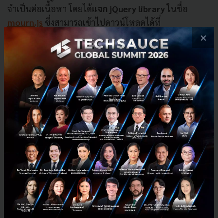
จำเป็นต่อเนื้อหา โดยได้
แจก jQuery library
ในชื่อ
mourn.js
ซึ่งสามารถเข้าไปดาวน์โหลดได้ที่
github.com/kanmanus/mourn.js
×