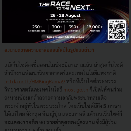
ลงนามถวายความอาลัยออนไลน์ในรูปแบบต่างๆ
แม้เว็บไซต์ลงชื่อออนไลน์จะมีมานานแล้ว ล่าสุดเว็บไซต์
สำนักงานพัฒนาวิทยาศาสตร์และเทคโนโลยีแห่งชาติ
nstda.or.th/HMKingRama9
หรือที่เว็บไซต์กระทรวง
วิทยาศาสตร์และเทคโนโลยี
most.go.th
ก็เปิดให้คนร่วม
ลงนามน้อมเกล้าถวายความอาลัยพระบาทสมเด็จ
พระเจ้าอยู่หัวในพระบรมโกศ โดย
เว็บไซต์มีถึง 5 ภาษา
ได้แก่ไทย อังกฤษ จีน ญี่ปุ่น และเกาหลี แล้วบนเว็บไซค์ก็
จะ
แสดงรายชื่อ 90 รายล่าสุดของผู้ลงนาม
ซึ่งมีผู้ร่วม
ลงนามกว่า 1.6 ล้านคนแล้ว