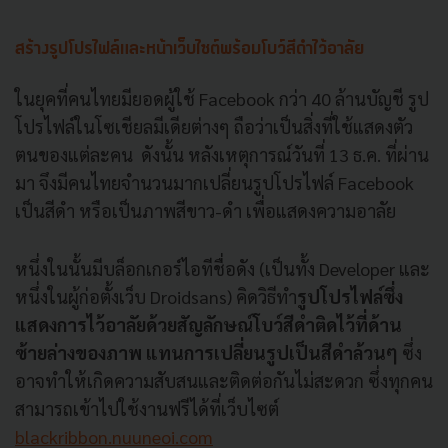
สร้างรูปโปรไฟล์และหน้าเว็บไซต์พร้อมโบว์สีดำไว้อาลัย
ในยุคที่คนไทยมียอดผู้ใช้ Facebook กว่า 40 ล้านบัญชี รูป
โปรไฟล์ในโซเชียลมีเดียต่างๆ ถือว่าเป็นสิ่งที่ใช้แสดงตัว
ตนของแต่ละคน ดังนั้น หลังเหตุการณ์วันที่ 13 ธ.ค. ที่ผ่าน
มา จึงมีคนไทยจำนวนมากเปลี่ยนรูปโปรไฟล์ Facebook
เป็นสีดำ หรือเป็นภาพสีขาว-ดำ เพื่อแสดงความอาลัย
หนึ่งในนั้นมีบล็อกเกอร์ไอทีชื่อดัง (เป็นทั้ง Developer และ
หนึ่งในผู้ก่อตั้งเว็บ Droidsans) คิดวิธีทำ
รูปโปรไฟล์ซึ่ง
แสดงการไว้อาลัยด้วยสัญลักษณ์โบว์สีดำติดไว้ที่ด้าน
ซ้ายล่างของภาพ แทนการเปลี่ยนรูปเป็นสีดำล้วนๆ
ซึ่ง
อาจทำให้เกิดความสับสนและติดต่อกันไม่สะดวก ซึ่งทุกคน
สามารถเข้าไปใช้งานฟรีได้ที่เว็บไซต์
blackribbon.nuuneoi.com