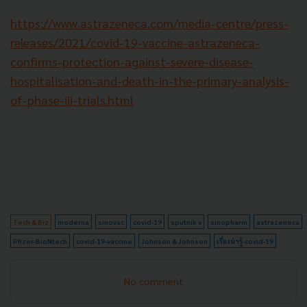
https://www.astrazeneca.com/media-centre/press-
releases/2021/covid-19-vaccine-astrazeneca-
confirms-protection-against-severe-disease-
hospitalisation-and-death-in-the-primary-analysis-
of-phase-iii-trials.html
Tech & Biz
moderna
sinovac
covid-19
sputnik v
sinopharm
astrazeneca
Pfizer-BioNtech
covid-19-vaccine
Johnson & Johnson
เรื่องน่ารู้-covid-19
No comment