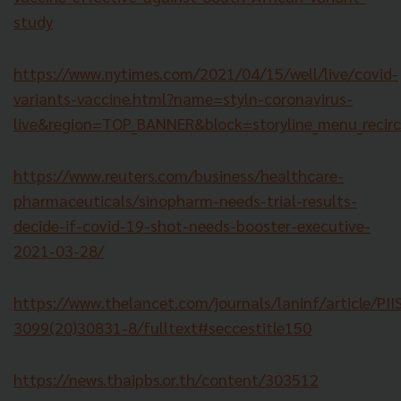
study
https://www.nytimes.com/2021/04/15/well/live/covid-
variants-vaccine.html?name=styln-coronavirus-
live&region=TOP_BANNER&block=storyline_menu_recir
https://www.reuters.com/business/healthcare-
pharmaceuticals/sinopharm-needs-trial-results-
decide-if-covid-19-shot-needs-booster-executive-
2021-03-28/
https://www.thelancet.com/journals/laninf/article/PII
3099(20)30831-8/fulltext#seccestitle150
https://news.thaipbs.or.th/content/303512