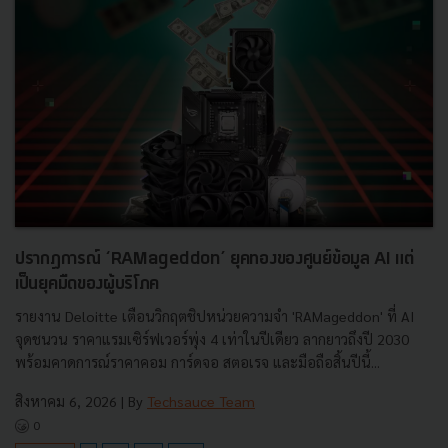
ปรากฏการณ์ ‘RAMageddon’ ยุคทองของศูนย์ข้อมูล AI แต่
เป็นยุคมืดของผู้บริโภค
รายงาน Deloitte เตือนวิกฤตชิปหน่วยความจำ 'RAMageddon' ที่ AI
จุดชนวน ราคาแรมเซิร์ฟเวอร์พุ่ง 4 เท่าในปีเดียว ลากยาวถึงปี 2030
พร้อมคาดการณ์ราคาคอม การ์ดจอ สตอเรจ และมือถือสิ้นปีนี้...
สิงหาคม 6, 2026
| By
Techsauce Team
0