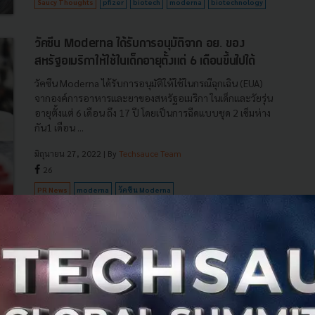
Saucy Thoughts
pfizer
biotech
moderna
biotechnology
วัคซีน Moderna ได้รับการอนุมัติจาก อย. ของ
สหรัฐอเมริกาให้ใช้ในเด็กอายุตั้งแต่ 6 เดือนขึ้นไปได้
วัคซีน Moderna ได้รับการอนุมัติให้ใช้ในกรณีฉุกเฉิน (EUA)
จากองค์การอาหารและยาของสหรัฐอเมริกา ในเด็กและวัยรุ่น
อายุตั้งแต่ 6 เดือน ถึง 17 ปี โดยเป็นการฉีดแบบชุด 2 เข็มห่าง
กัน1 เดือน ...
มิถุนายน 27, 2022
| By
Techsauce Team
26
PR News
moderna
วัคซีน Moderna
องค์การอาหารและยาของสหรัฐอเมริกา
ล่าสุด Moderna ยื่นขออนุญาตใช้วัคซีนโควิดในเด็ก
อายุ 6 เดือน-น้อยกว่า 6 ปี กับ อย.สหรัฐ-สหภาพ
ยุโรป แล้ว
โมเดอร์น่า (Moderna) ยื่นขออนุญาตการใช้วัคซีนโควิด-19 ใน