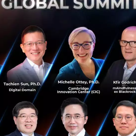
เด็กอายุ 6 เดือน ถึงน้อยกว่า 6 ปี กับองค์การอาหารและยาของ
สหรัฐอเมริกาและองค์การยาแห่งสหภาพยุโรป...
พฤษภาคม 9, 2022
| By
Techsauce Team
0
PR News
moderna
วัคซีนโควิด-19
วัคซีนโควิด-19 ในเด็ก
องค์การยาแห่งสหภาพยุโรป
เจาะลึก วัคซีน Moderna วิธีการทำงาน ประสิทธิภาพ
และการฉีดเป็น Booster Dose
หลังจากรอมาเนิ่นนาน ประเทศไทยก็กำลังจะมีวัคซีนชนิด
mRNA ฉีดแล้ว แต่หลายคนยังมีข้อสงสัยว่า จริง ๆ แล้ว mRNA นี้
ทำงานอย่างไร แล้วมีประสิทธิภาพมากแค่ไหน รวมทั้งถ้าจะรับ
เป็น Booster Do...
กรกฎาคม 19, 2021
| By
Techsauce Team
20
Tech & Biz
mRNA
Moderna
Vaccine
COVID-19 Vaccine