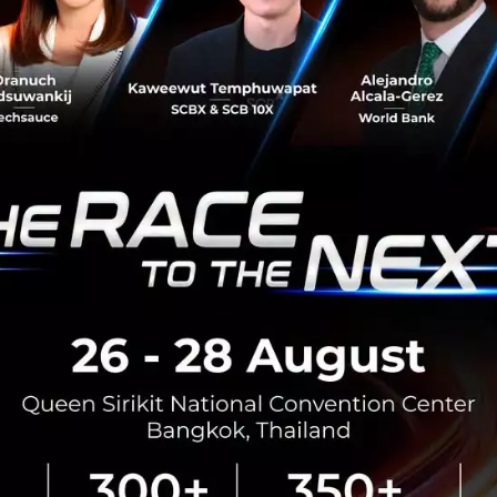
58
News
Vaccine
Moderna
จองวัคซีน
วัคซีนทางเลือก
ธนบุรี เฮลท์แคร์ กรุ๊ป จับมือ KBTG เปิดตัว
แพลตฟอร์มดิจิทัลลงทะเบียนฉีดวัคซีนทางเลือก
Moderna
ธนบุรี เฮลท์แคร์ กรุ๊ป ร่วมมือกับ KBTG เปิดตัวแพลตฟอร์ม
ดิจิทัล เปิดให้ประชาชนลงทะเบียนแสดงความสนใจวัคซีนทาง
เลือก ผ่านช่องทาง Line @THGinfo เริ่ม 1 มิ.ย. มีคนลงทะเบียน
แล้ว 9 แสนคน โ...
มิถุนายน 3, 2021
| By
Techsauce Team
446
PR News
Thai Fight Covid
kbtg
moderna
ธนบุรี เฮลท์แคร์ กรุ๊ป
Moderna เผย การฉีดวัคซีน Booster Shot สู้กับ
ไวรัส COVID -19 กลายพันธุ์ จากแอฟริกาใต้-บราซิล
ได้ดี