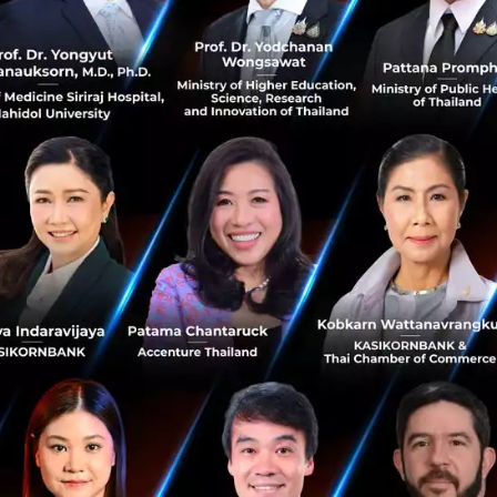
ใครฉีดวัคซีน Moderna ได้บ้าง ถ้ารับวัคซีนอื่นมาแล้ว
ควรฉีดช่วงไหน คำแนะนำจากโรงพยาบาลบำรุงราษฎร์
ฉีดวัคซีน Moderna มีการรับรองให้ฉีดกับผู้ที่มีอายุตั้งแต่ 18 ปี
ขึ้นไป ส่วนผู้ที่มีโรคประจำตัวหรือรับประทานยา และมีความ
กังวลควรปรึกษาแพทย์...
กรกฎาคม 9, 2021
| By
Techsauce Team
103
News
Moderna
Vaccine
บำรุงราษฎร์
วัคซีนทางเลือก
รวมข้อมูลรายชื่อโรงพยาบาล เปิด จองฉีดวัคซีน
Moderna
หลายโรงพยาบาลเอกชนเริ่มได้มีการเปิดให้จองวัคซีน mRNA
อย่าง Moderna เป็นที่เรียบร้อยแล้ว โดยในบทความนี้
Techauce ได้รวบรวมข้อมูล ของโรงพยาบาลต่าง ๆ ที่ได้เปิดให้
จองวัคซีนทางเลือกตัว...
กรกฎาคม 2, 2021
| By
Techsauce Team