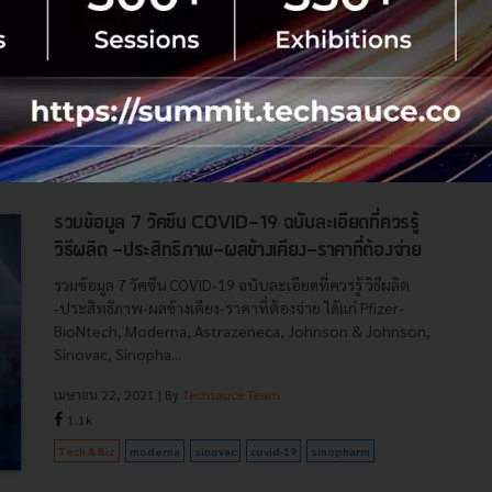
Moderna เผย วัคซีน Booster Shot สู้กับไวรัส COVID -19
กลายพันธุ์ได้ดีโดยเฉพาะสายพันธุ์ B.1.3.5.1 จากแอฟริกาใต้
และไวรัสกลายพันธุ์ P.1 จากบราซิล...
พฤษภาคม 10, 2021
| By
Techsauce Team
21
News
Moderna
vaccine
covid-19
Booster Shot
รวมข้อมูล 7 วัคซีน COVID-19 ฉบับละเอียดที่ควรรู้
วิธีผลิต -ประสิทธิภาพ-ผลข้างเคียง-ราคาที่ต้องจ่าย
รวมข้อมูล 7 วัคซีน COVID-19 ฉบับละเอียดที่ควรรู้ วิธีผลิต
-ประสิทธิภาพ-ผลข้างเคียง-ราคาที่ต้องจ่าย ได้แก่ Pfizer-
BioNtech, Moderna, Astrazeneca, Johnson & Johnson,
Sinovac, Sinopha...
เมษายน 22, 2021
| By
Techsauce Team
1.1k
Tech & Biz
moderna
sinovac
covid-19
sinopharm