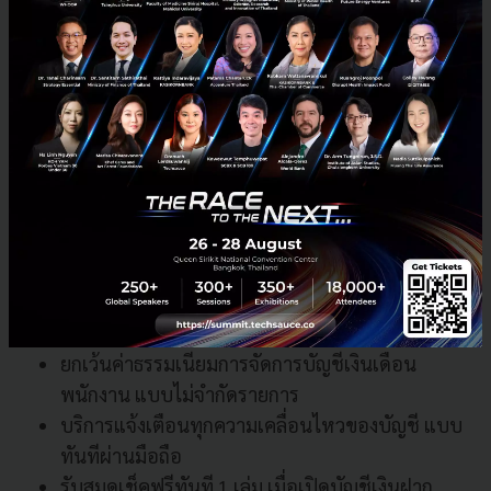
จะทำการยกเว้นค่าธรรมเนียมบริการ มูลค่า 199 บาท/
เดือน จนถึงวันที่ 31 ธันวาคม 2563
สิทธิประโยชน์หลักที่จะได้รับจากการเปิดบัญชี UOB
BizValue
โอนเงินระหว่างบัญชีธนาคาร UOB โดยไม่เสียค่าใช้
จ่าย
โอนเงินระหว่างธนาคารโดยไม่มีค่าใช้จ่าย (เฉพาะ
รายการโอนล่วงหน้า)
ยกเว้นค่าธรรมเนียมการจัดการบัญชีเงินเดือน
พนักงาน แบบไม่จำกัดรายการ
บริการแจ้งเตือนทุกความเคลื่อนไหวของบัญชี แบบ
ทันทีผ่านมือถือ
รับสมุดเช็คฟรีทันที 1 เล่ม เมื่อเปิดบัญชีเงินฝาก