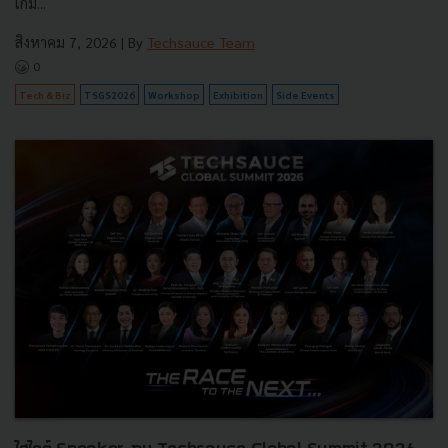
เกม...
สิงหาคม 7, 2026
| By
Techsauce Team
0
Tech & Biz
TSGS2026
Workshop
Exhibition
Side Events