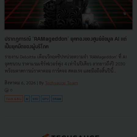
ปรากฏการณ์ ‘RAMageddon’ ยุคทองของศูนย์ข้อมูล AI แต่
เป็นยุคมืดของผู้บริโภค
รายงาน Deloitte เตือนวิกฤตชิปหน่วยความจำ 'RAMageddon' ที่ AI
จุดชนวน ราคาแรมเซิร์ฟเวอร์พุ่ง 4 เท่าในปีเดียว ลากยาวถึงปี 2030
พร้อมคาดการณ์ราคาคอม การ์ดจอ สตอเรจ และมือถือสิ้นปีนี้...
สิงหาคม 6, 2026
| By
Techsauce Team
0
Tech & Biz
AI
SSD
GPU
DRAM