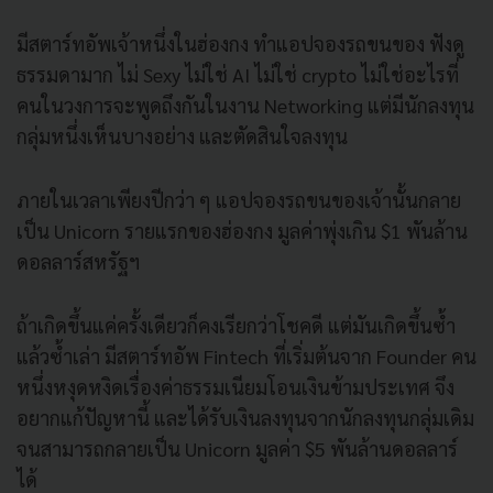
มีสตาร์ทอัพเจ้าหนึ่งในฮ่องกง ทำแอปจองรถขนของ ฟังดู
ธรรมดามาก ไม่ Sexy ไม่ใช่ AI ไม่ใช่ crypto ไม่ใช่อะไรที่
คนในวงการจะพูดถึงกันในงาน Networking แต่มีนักลงทุน
กลุ่มหนึ่งเห็นบางอย่าง และตัดสินใจลงทุน
ภายในเวลาเพียงปีกว่า ๆ แอปจองรถขนของเจ้านั้นกลาย
เป็น Unicorn รายแรกของฮ่องกง มูลค่าพุ่งเกิน $1 พันล้าน
ดอลลาร์สหรัฐฯ
ถ้าเกิดขึ้นแค่ครั้งเดียวก็คงเรียกว่าโชคดี แต่มันเกิดขึ้นซ้ำ
แล้วซ้ำเล่า มีสตาร์ทอัพ Fintech ที่เริ่มต้นจาก Founder คน
หนึ่งหงุดหงิดเรื่องค่าธรรมเนียมโอนเงินข้ามประเทศ จึง
อยากแก้ปัญหานี้ และได้รับเงินลงทุนจากนักลงทุนกลุ่มเดิม
จนสามารถกลายเป็น Unicorn มูลค่า $5 พันล้านดอลลาร์
ได้