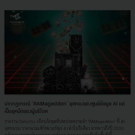
ปรากฏการณ์ ‘RAMageddon’ ยุคทองของศูนย์ข้อมูล AI แต่
เป็นยุคมืดของผู้บริโภค
รายงาน Deloitte เตือนวิกฤตชิปหน่วยความจำ 'RAMageddon' ที่ AI
จุดชนวน ราคาแรมเซิร์ฟเวอร์พุ่ง 4 เท่าในปีเดียว ลากยาวถึงปี 2030
พร้อมคาดการณ์ราคาคอม การ์ดจอ สตอเรจ และมือถือสิ้นปีนี้...