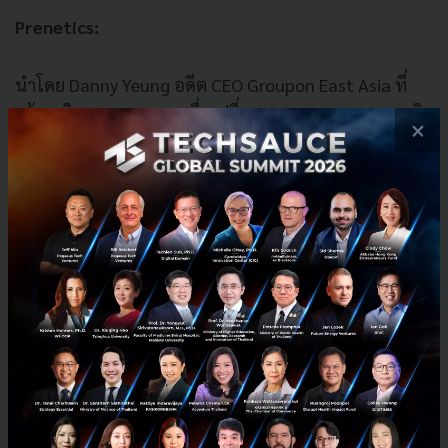
Prenetics:
นำโดย Danny Yeung อดีต CEO Groupon East Asia ที่
สร้างบริการตรวจ DNA เพื่อเปลี่ยนการดูแลสุขภาพจากเชิง
×
รับเป็นเชิงรุก AEF ลงทุนร่วมกับ Ping An Ventures กว่า
85 ล้านดอลลาร์สหรัฐฯ ในช่วงโควิด รายได้ของพวกเขา
พุ่งจาก 65 ล้านดอลลาร์สหรัฐฯ ในปี 2020 เป็น 205 ล้าน
ดอลลาร์สหรัฐฯ ในปี 2021 ก่อนจะควบรวมกิจการเข้า
ตลาด Nasdaq ด้วยมูลค่าบริษัท 1.25 พันล้านดอลลาร์
สหรัฐฯ
ชั้นที่ 4: ฮ่องกงเป็นแค่จุดเริ่มต้น ไม่ใช่จุดสิ้นสุด
Case Study: Appier กับ AI ที่พูดภาษาเอเชีย