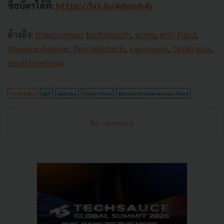
ซื้อบัตรได้ที่:
https://bit.ly/4dwmh4s
อ้างอิง:
thevccorner
,
techcrunch
,
scmp
,
ent-fund
,
theasianbanker
,
fiercebiotech
,
caproasia
,
tatlerasia
,
dealstreetasia
Tech & Biz
AEF
alibaba
Cindy Chow
Alibaba Entrepreneurs Fund
No comment