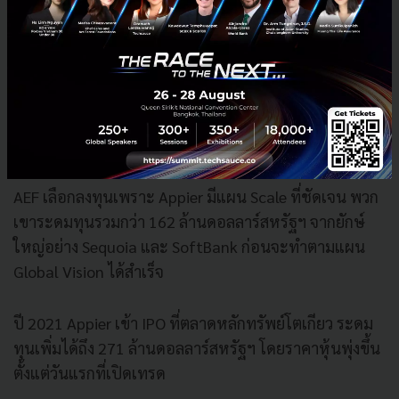
Cindy Chow เน้นย้ำเสมอว่า AEF จะมองหา Startup ที่ไม่
ติดกับดัก
"ตลาดในบ้าน"
ตัวอย่างที่ชัดเจนคือ Appier ทีม
AI จากไต้หวัน พวกเขาสร้าง AI Marketing ที่ช่วยวิเคราะห์
พฤติกรรมผู้บริโภคแบบข้ามแพลตฟอร์ม ซึ่งพวกเขาไม่ได้
อยากเป็นแค่ที่หนึ่งในไทเป แต่ประกาศชัดเจนว่าจะขาย
ให้ทุกตลาดทั่วเอเชียแปซิฟิก
AEF เลือกลงทุนเพราะ Appier มีแผน Scale ที่ชัดเจน พวก
เขาระดมทุนรวมกว่า 162 ล้านดอลลาร์สหรัฐฯ จากยักษ์
ใหญ่อย่าง Sequoia และ SoftBank ก่อนจะทำตามแผน
Global Vision ได้สำเร็จ
ปี 2021 Appier เข้า IPO ที่ตลาดหลักทรัพย์โตเกียว ระดม
ทุนเพิ่มได้ถึง 271 ล้านดอลลาร์สหรัฐฯ โดยราคาหุ้นพุ่งขึ้น
ตั้งแต่วันแรกที่เปิดเทรด