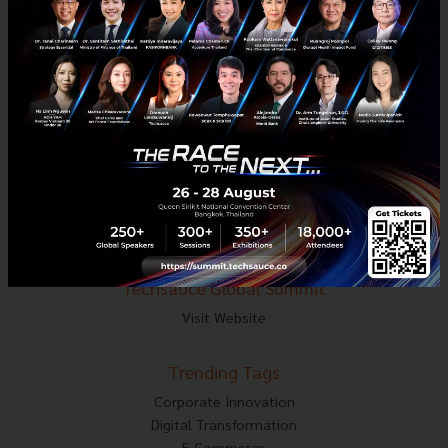
Tel : 02-001-5375
Mobile : 06-4658-9500
Techsauce Media
About Techsauce
Techsauce Services
Privacy Policy
ส่งบทความ
Techsauce Global Summit
Visit Website
Trending Tags
Corporate Innovation
Digital Transformation
E-Commerce