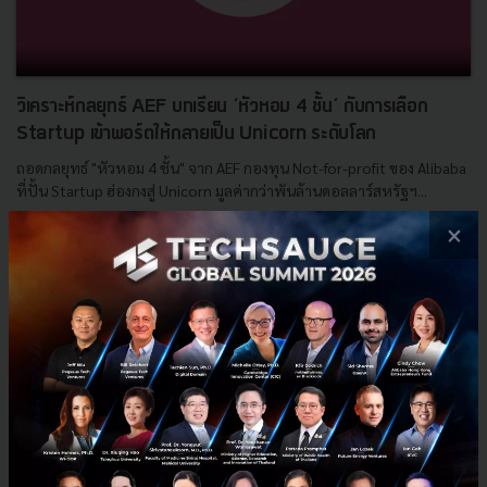
วิเคราะห์กลยุทธ์ AEF บทเรียน ‘หัวหอม 4 ชั้น’ กับการเลือก
Startup เข้าพอร์ตให้กลายเป็น Unicorn ระดับโลก
ถอดกลยุทธ์ "หัวหอม 4 ชั้น" จาก AEF กองทุน Not-for-profit ของ Alibaba
ที่ปั้น Startup ฮ่องกงสู่ Unicorn มูลค่ากว่าพันล้านดอลลาร์สหรัฐฯ...
×
พฤษภาคม 15, 2026
| By
Techsauce Team
0
Tech & Biz
AEF
alibaba
Cindy Chow
Alibaba Entrepreneurs Fund
E-mail :
contact@techsauce.co