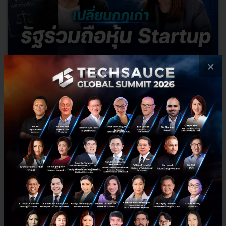
×
เปลี่ยนกฎเก่า รัฐร่วมถือหุ้น Startup l Exec Insight.99
จากผู้ให้ทุน สู่ผู้ร่วมถือหุ้น.. NIA กำลังเปลี่ยนบทบาทครั้งสำคัญ หลังได้
รับอำนาจให้เข้าร่วมทุน ถือหุ้น และจัดตั้งกองทรัสต์เพื่อลงทุนในสตาร์ท
อัพได้เป็นครั้งแรก แต่ภาครัฐจะเลือกลงทุน...
สิงหาคม 3, 2026
| By
Techsauce Team
0
TS Video
NIA
Startup
investment