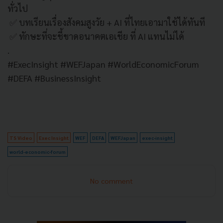
ทั่วไป
✅ บทเรียนเรื่องสังคมสูงวัย + AI ที่ไทยเอามาใช้ได้ทันที
✅ ทักษะที่จะชี้ขาดอนาคตเอเชีย ที่ AI แทนไม่ได้
.
#ExecInsight #WEFJapan #WorldEconomicForum
#DEFA #BusinessInsight
TS Video
Exec Insight
WEF
DEFA
WEFJapan
exec-insight
world-economic-forum
No comment