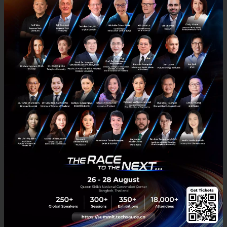
เปลี่ยนกฎเก่า รัฐร่วมถือหุ้น Startup l Exec Insight.99
จากผู้ให้ทุน สู่ผู้ร่วมถือหุ้น.. NIA กำลังเปลี่ยนบทบาทครั้งสำคัญ หลังได้
รับอำนาจให้เข้าร่วมทุน ถือหุ้น และจัดตั้งกองทรัสต์เพื่อลงทุนในสตาร์ท
อัพได้เป็นครั้งแรก แต่ภาครัฐจะเลือกลงทุน...
สิงหาคม 3, 2026
| By
Techsauce Team
0
TS Video
NIA
Startup
investment