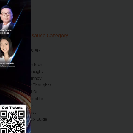
Techsauce Category
News
Tech & Biz
AI
HealthTech
Exec Insight
Corp Innov
Saucy Thoughts
Based On
Sustainable
Videos
Podcast
Startup Guide