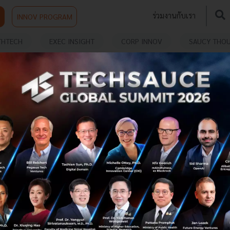
ร่วมงานกับเรา
INNOV PROGRAM
THTECH
EXEC INSIGHT
CORP INNOV
SAUCY THO
ญี่ปุ่นสร้าง Startup Ecosystem อย่างไร? บทเรียน
จาก Sushi Tech Tokyo l Exec Insight EP. 98
Techsauce บินตรงสู่โตเกียว คุยกับ คุณ Bing Chomprasob —
Chief Representative Officer ของ World Economic Forum
ประจำญี่ปุ่น เพื่อหาคำตอบว่าเบื้องหลัง “สูตรลับ” ของญี่ปุ่น
คืออะไร...
กรกฎาคม 2, 2026
| By
Techsauce Team
0