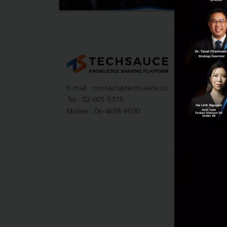
Tech
About
Techs
E-mail :
contact@techsauce.co
Privac
Tel : 02-001-5375
ส่งบ
Mobile : 06-4658-9500
Tech
Visit