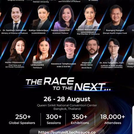
TS Video
Exec Insight
WEF
DEFA
WEFJapan
exec-insight
sauce Media
Trending Tags
 Techsauce
Corporate Innovation
auce Services
Digital Transformation
y Policy
E-Commerce
ทความ
Startup
Technology
sauce Global Summit
 Website