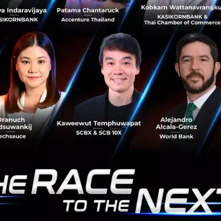
จากผู้ให้ทุน สู่ผู้ร่วมถือหุ้น.. NIA 
สำคัญ หลังได้รับอำนาจให้เข้าร่วมทุ
ทรัสต์เพื่อลงทุนในสตาร์ทอัพได้เป็
เลือกลงทุน...
สิงหาคม 3, 2026
| By
Techsauce
0
TS Video
NIA
Startup
investment
รถที่จีนบินได้แล้ว? บุกโรงงาน 
บินได้ และ Auto China 2026
EP.62
Techsauce พาไปดูสำนักงานใหญ่ 
ในงาน Auto China 2026 เพื่อดูว่าแ
กำลังต่อยอดจากรถยนต์ไฟฟ้า ไปสู่ร
Humanoid และ ARIDGE รถบินได้..
กรกฎาคม 21, 2026
| By
Techsauc