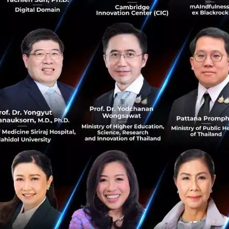
กาสพูดคุยกับ Jason เป็นเวลาสั้นๆ
ที่ประเทศไทย?
รบุก Southeast Asia และโอกาสของประเทศไทยคืออะไร?
สู่สังคมผู้สูงอายุ AI จะมีบทบาทอย่างไรในอุตสาหกรรมสุขภาพ
่เหมือนใคร เมื่อคนไทยให้ AI ดูดวง
i
openai
chatgpt
jason-kwon
อนาคต AI ในประเทศไทย
No comment
RTICLE
เปลี่ยนกฎเก่า รัฐร่วมถือหุ้น S
Insight.99