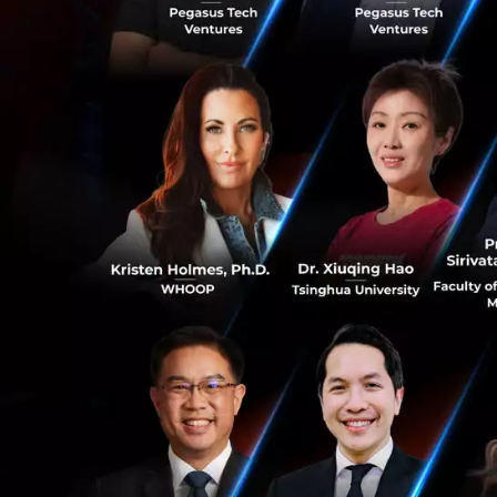
Techsauce ได้มีโอ
เขามาทำอะไร
กลยุทธ์ในกา
ไทยกำลังเข้า
วัฒนธรรมที่ไม
TS Video
Exec Insight
a
0
RELATED A
13