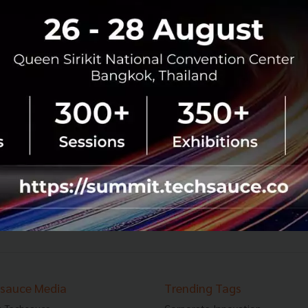
0
TS Video
EV
AI
XPENG
Auto Chin
HP กำลังทำอะไร? เดิมพันครั้งใ
ปีที่ย้าย AI จาก Cloud มาอยู่ในเ
Techsauce พาไปดูของจริงจากงาน 
นิวยอร์ก ตั้งแต่ HP IQ ระบบ AI ที
NearSense ที่เชื่อมอุปกรณ์เข้าหากั
Dimension ไปจนถึง HP...
กรกฎาคม 20, 2026
| By
Techsauc
0
TS Video
HP
AI
hp-imagine-2026
sauce Media
Trending Tags