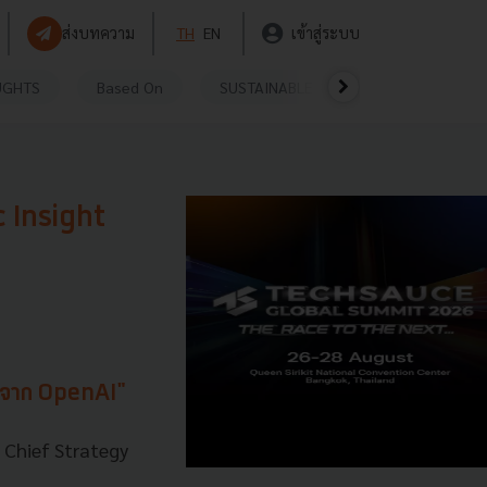
ส่งบทความ
TH
EN
เข้าสู่ระบบ
UGHTS
Based On
SUSTAINABLE
VIDEOS
P
 Insight
O จาก OpenAI"
 Chief Strategy