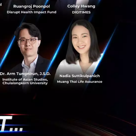
กำลังเปลี่ยนบทบาทครั้ง
น ถือหุ้น และจัดตั้งกอง
นครั้งแรก แต่ภาครัฐจะ
 Team
XPENG ดูหุ่นยนต์ รถ
 | Tech for Biz
โรงงาน และบูธ XPENG
บรนด์ EV จีนรายนี้
ะบบช่วยขับ หุ่นยนต์
.
e Team