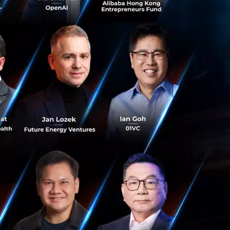
, การเกษตร
tartup l Exec