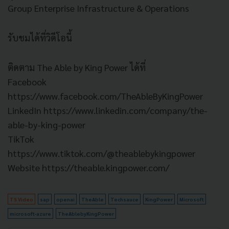
Group Enterprise Infrastructure & Operations
รับชมได้ที่วิดีโอนี้
ติดตาม The Able by King Power ได้ที่
Facebook
https://www.facebook.com/TheAbleByKingPower
LinkedIn https://www.linkedin.com/company/the-
able-by-king-power
TikTok
https://www.tiktok.com/@theablebykingpower
Website https://theable.kingpower.com/
TS Video
sap
openai
TheAble
Techsauce
KingPower
Microsoft
microsoft-azure
TheAblebyKingPower