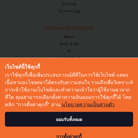
Startup
Technology
Techsauce Category
News
Tech & Biz
AI
HealthTech
Exec Insight
เว็บไซต์นี้ใช้คุกกี้
Corp Innov
เราใช้คุกกี้เพื่อเพิ่มประสบการณ์ที่ดีในการใช้เว็บไซต์ แสดง
Saucy Thoughts
เนื้อหาและโฆษณาให้ตรงกับความสนใจ รวมถึงเพื่อวิเคราะห์
Based On
การเข้าใช้งานเว็บไซต์และทำความเข้าใจว่าผู้ใช้งานมาจาก
Sustainable
ที่ใด คุณสามารถเลือกตั้งค่าความยินยอมการใช้คุกกี้ได้ โดย
Videos
คลิก “การตั้งค่าคุกกี้” อ่าน
นโยบายความเป็นส่วนตัว
Podcast
Startup Guide
ยอมรับทั้งหมด
0
© Copyright 2026 :
Techsauce All rights reserved.
การตั้งค่าคุกกี้