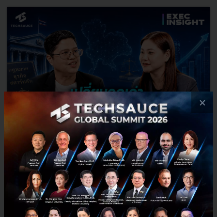
×
เปลี่ยนกฎเก่า รัฐร่วมถือหุ้น Startup l Exec Insight.99
จากผู้ให้ทุน สู่ผู้ร่วมถือหุ้น.. NIA กำลังเปลี่ยนบทบาทครั้งสำคัญ หลังได้
รับอำนาจให้เข้าร่วมทุน ถือหุ้น และจัดตั้งกองทรัสต์เพื่อลงทุนในสตาร์ท
อัพได้เป็นครั้งแรก แต่ภาครัฐจะเลือกลงทุน...
สิงหาคม 3, 2026
| By
Techsauce Team