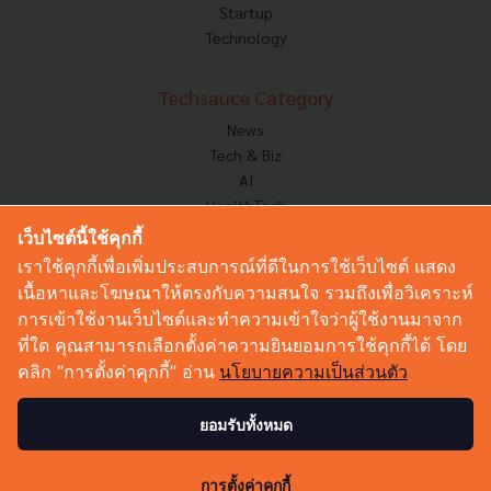
Startup
Technology
Techsauce Category
News
Tech & Biz
AI
HealthTech
Exec Insight
เว็บไซต์นี้ใช้คุกกี้
Corp Innov
เราใช้คุกกี้เพื่อเพิ่มประสบการณ์ที่ดีในการใช้เว็บไซต์ แสดง
Saucy Thoughts
เนื้อหาและโฆษณาให้ตรงกับความสนใจ รวมถึงเพื่อวิเคราะห์
Based On
การเข้าใช้งานเว็บไซต์และทำความเข้าใจว่าผู้ใช้งานมาจาก
Sustainable
ที่ใด คุณสามารถเลือกตั้งค่าความยินยอมการใช้คุกกี้ได้ โดย
Videos
คลิก “การตั้งค่าคุกกี้” อ่าน
นโยบายความเป็นส่วนตัว
Podcast
Startup Guide
ยอมรับทั้งหมด
0
© Copyright 2026 :
Techsauce All rights reserved.
การตั้งค่าคุกกี้