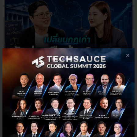
×
เปลี่ยนกฎเก่า รัฐร่วมถือหุ้น Startup l Exec Insight.99
จากผู้ให้ทุน สู่ผู้ร่วมถือหุ้น.. NIA กำลังเปลี่ยนบทบาทครั้งสำคัญ หลังได้
รับอำนาจให้เข้าร่วมทุน ถือหุ้น และจัดตั้งกองทรัสต์เพื่อลงทุนในสตาร์ท
อัพได้เป็นครั้งแรก แต่ภาครัฐจะเลือกลงทุน...
สิงหาคม 3, 2026
| By
Techsauce Team
0
TS Video
NIA
Startup
investment