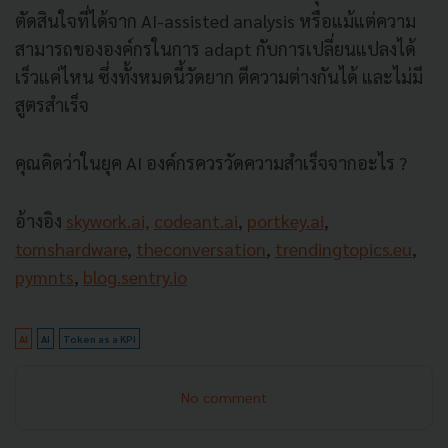
ตัดสินใจที่ได้จาก AI-assisted analysis หรือแม้แต่ความ
สามารถขององค์กรในการ adapt กับการเปลี่ยนแปลงได้
เร็วแค่ไหน ซึ่งทั้งหมดนี้วัดยาก ตีความต่างกันได้ และไม่มี
สูตรสำเร็จ
คุณคิดว่าในยุค AI องค์กรควรวัดความสำเร็จจากอะไร ?
อ้างอิง
skywork.ai,
codeant.ai
,
portkey.ai
,
tomshardware
,
theconversation
,
trendingtopics.eu
,
pymnts
,
blog.sentry.io
AI
AI
Token as a KPI
No comment