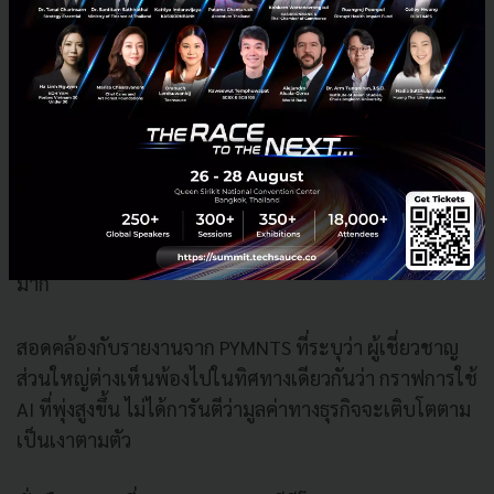
ทีม B ยังขาดความเข้าใจ จึงป้อนคำสั่งแบบคลุมเครือ
ทำให้ AI ตอบไม่ตรงเป้า ทีม B ต้องลองผิดลองถูก
ถามซ้ำไปซ้ำมาถึง 5 รอบ กว่าจะได้งานที่พอใช้ได้
และผลาญ Token ไปถึง 3,000 หน่วย
หากองค์กรใช้เลนส์ของ KPI แบบ Token มาตัดสิน
สัญญาณแดชบอร์ดจะบอกทันทีว่า ทีม B มีความขยันและ
โอบรับการใช้ AI หนักกว่าทีม A ทั้งที่ในความเป็นจริง ทีม
A ทำงานได้ฉลาด มีประสิทธิภาพ และประหยัดต้นทุนกว่า
มาก
สอดคล้องกับรายงานจาก PYMNTS ที่ระบุว่า ผู้เชี่ยวชาญ
ส่วนใหญ่ต่างเห็นพ้องไปในทิศทางเดียวกันว่า กราฟการใช้
AI ที่พุ่งสูงขึ้น ไม่ได้การันตีว่ามูลค่าทางธุรกิจจะเติบโตตาม
เป็นเงาตามตัว