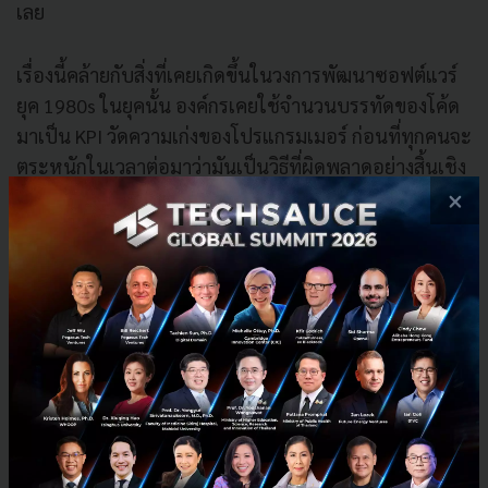
เลย
เรื่องนี้คล้ายกับสิ่งที่เคยเกิดขึ้นในวงการพัฒนาซอฟต์แวร์
ยุค 1980s ในยุคนั้น องค์กรเคยใช้จำนวนบรรทัดของโค้ด
มาเป็น KPI วัดความเก่งของโปรแกรมเมอร์ ก่อนที่ทุกคนจะ
ตระหนักในเวลาต่อมาว่ามันเป็นวิธีที่ผิดพลาดอย่างสิ้นเชิง
เพราะในความเป็นจริง โค้ดที่ดีและมีประสิทธิภาพมักจะ
×
สั้น กระชับ และเรียบง่าย ไม่ใช่โค้ดที่ยาวเหยียดจนรุงรัง
สมมติในออฟฟิศยุคปัจจุบันระหว่าง ทีม A และ ทีม B ที่ได้
รับโจทย์ให้ใช้ AI ช่วยสรุปรายงานประจำเดือนเหมือนกัน
ทีม A มีความเชี่ยวชาญในการสั่งงาน พวกเขาตั้ง
คำถามที่คมและตรงประเด็น ทำให้ AI คายคำตอบที่
ถูกต้องและนำไปใช้งานได้ทันทีภายในรอบเดียว โดย
ใช้ Token ไปเพียง 500 หน่วย