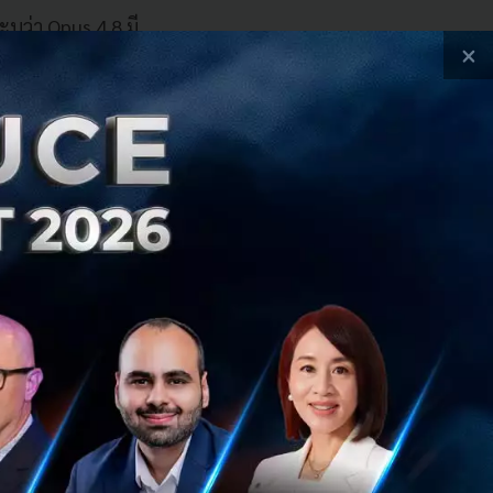
บุว่า Opus 4.8 มี
×
่อนหน้าถึง 4 เท่า
มเดลนี้ทำคะแนนได้
และเคารพการตัดสิน
ยดาร์กอย่าง
นในชีวิตประจำวัน