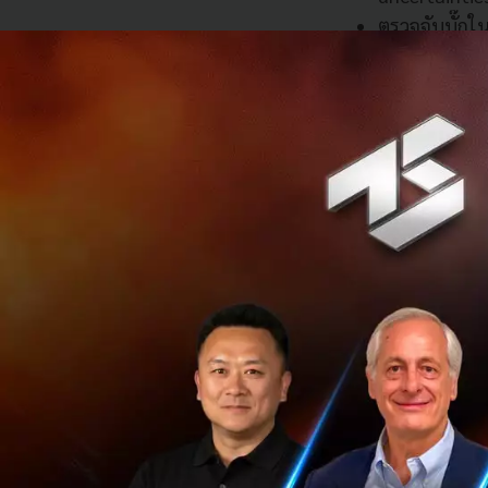
ตรวจจับบั๊กใน
โอกาสปล่อยผ่า
พฤติกรรมปลอด
สูงสุดในแง่ข
ใจของผู้ใช้ 
Claude Myth
3 ฟีเจอร์ใหม่ที่ป
ไม่เพียงแค่ความฉลา
และภาคธุรกิจมีความ
1. Effort Control 