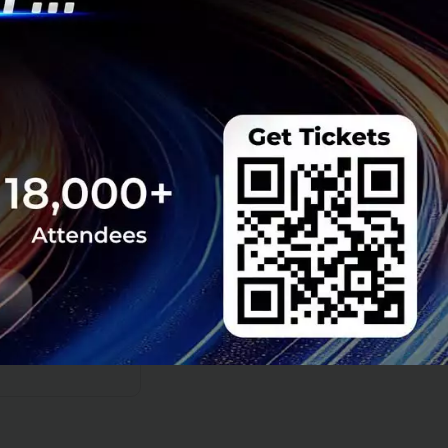
ทคในฝั่ง
อย่างเดียว ไปสู่
ันเข้ามาแก้ Pain
ไม่อยากเสียโควตา
ขึ้น