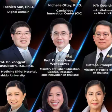
de.ai และ Cowork ทุกแพลน สามารถเลือกปรับระดับความพยา
นแถบควบคุมข้างกล่องเลือกโมเดล
(ค่าเริ่มต้น): เหมาะสำหรับงานยากๆ โค้ดซับซ้อน AI จะใช้เวล
่อให้ได้คำตอบที่ดีที่สุด
: เหมาะสำหรับงานง่ายๆ ที่ต้องการความรวดเร็ว ซึ่งโหมดนี้จ
ดคำ (Rate limits) ของผู้ใช้ให้หมดช้าลง
lows (ระบบแบ่งงานอัตโนมัติบน Claude Code)
ะ Research Preview สำหรับกลุ่มลูกค้า Enterprise, Team แล
รับโปรเจกต์ขนาดใหญ่มากได้ ตัวระบบจะทำหน้าที่วางแผนงาน 
ห้แยกย้ายกันไปรุมทำงานพร้อมกันในเซสชันเดียว จากนั้นจ
นกลับมาให้มนุษย์ ทำให้ปัจจุบันสามารถอัปเกรดหรือย้ายฐานโค้
้แบบม้วนเดียวจบ