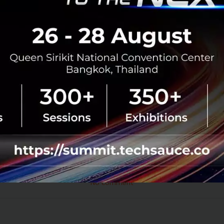
Opus 4.8 ในครั้งนี้แสดงให้เห็นว่า เทรนด์การแข่งขันของบิ๊กเ
ังเปลี่ยนทิศทาง จากการเน้นเพิ่มขนาดความจำหรือความเร็วเพียง
ม และการควบคุมทรัพยากรประมวลผล
าง Effort Control ถือเป็น Move ที่ฉลาดของ Anthropic เพราะม
ลกธุรกิจที่บางครั้งต้องการคำตอบด่วน ๆ สำหรับงานง่าย ๆ แต่
งกลับกัน คือยอมจ่ายแพงและรอได้เพื่อให้ได้งานเขียนโค้ดที่ดี
bloomberg
thropic
No comment