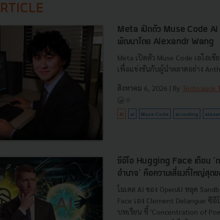
RTICLE
Meta เปิดตัว Muse Code AI เ
พัฒนาโดย Alexandr Wang
Meta เปิดตัว Muse Code เอไอเขีย
เพื่อแข่งขันกับผู้นำตลาดอย่าง Ant
สิงหาคม 6, 2026
| By
Techsauce
0
AI
ai
Muse Code
ai-coding
alexa
ซีอีโอ Hugging Face เตือน ‘
อำนาจ’ คือความเสี่ยงที่ใหญ่สุ
โมเดล AI ของ OpenAI หลุด Sand
Face เอง Clement Delangue ซีอี
บทเรียน ชี้ 'Concentration of Pow