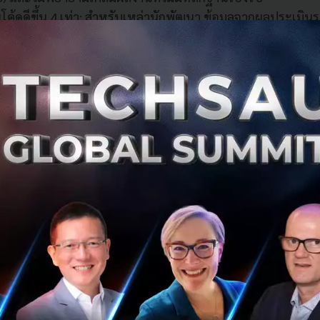
โค้ดดีขึ้น 4 เท่า: สำหรับเหล่านักพัฒนา ข้อมูลจากผลประเมินระ
นข้อผิดพลาดหรือบั๊กในโค้ดที่ตัวเองเขียนน้อยลงกว่าเวอร์ชันก
ภัยไว้ใจได้มากขึ้น: ทีม Alignment ของ Anthropic เผยว่า โ
อง Prosocial Traits หรือพฤติกรรมที่คำนึงถึงประโยชน์สูงสุด
และมีอัตราการหลอกลวงต่ำลงอย่างมากจนเทียบเท่ากับโมเดลสา
os Preview
ล่อยมาพร้อมกัน คุมพลัง AI ได้ตามใจชอบ
ดที่เพิ่มขึ้น แต่ Anthropic ยังส่งฟีเจอร์ที่จะช่วยให้การทำงา
ยืดหยุ่นขึ้น
(ปุ่มปรับความพยายามของ AI)