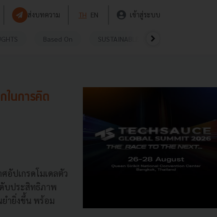
ส่งบทความ
TH
EN
เข้าสู่ระบบ
UGHTS
Based On
SUSTAINABLE
VIDEOS
P
ึกในการคิด
กาศอัปเกรดโมเดลตัว
ะดับประสิทธิภาพ
ำยิ่งขึ้น พร้อม