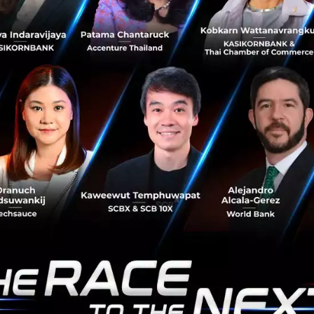
รับเดฟผ่าน Messages API
นคำสั่งระบบเข้าไปใน Message Array ได้ระหว่างที่งานกำลังด
์การเข้าถึง, งบประมาณ Token หรือบริบทแวดล้อมของ AI ได้ท
งผู้ใช้ และไม่ทำให้ Cache ของพรอมต์เสียหาย
ช้งาน
ปิดให้ใช้งานผ่าน Claude API ภายใต้ชื่อโมเดล claude-opus
นไป โดยโครงสร้างราคายังคงเท่าเดิม
ค่า Input อยู่ที่ $5 ต่อ 1 ล้านโทเค็น / ค่า Output อยู่ที่ $25 
ับราคาถูกลงกว่าโมเดลรุ่นก่อนๆ ถึง 3 เท่า โดยค่า Input อยู่ที่
put อยู่ที่ $50 ต่อ 1 ล้านโทเค็น (ทำงานเร็วกว่าเดิม 2.5 เท่า)