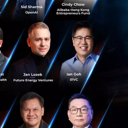
ยามในการคิดของ
าคิดทบทวนซ้ำๆ
ะช่วยประหยัดเวลา
ะ Max โดยเปิดทาง
และสั่งการ AI ลูก
ะทำการตรวจสอบความ
ด (Migrations)