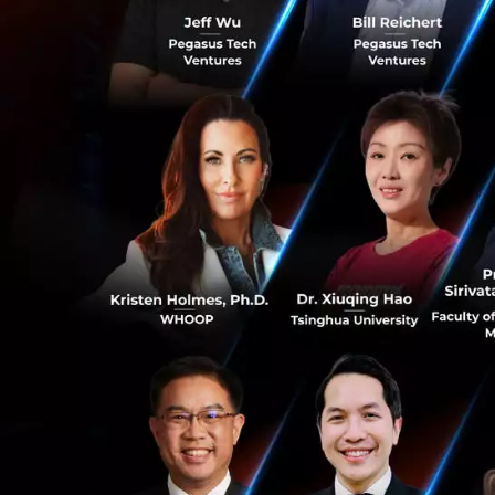
ผู้ใช้งานบน Clau
Claude ได้แล้วผ่า
High Effort 
อย่างลึกซึ้งเพื
Lower Effort
และโควตาจำกั
2. Dynamic Workf
ฟีเจอร์ใหม่ในสถาน
ให้ Claude สามารถ
0
น้องหลายร้อยตัวใ
ถูกต้อง ก่อนส่งงา
ระดับแสนบรรทัดได
0