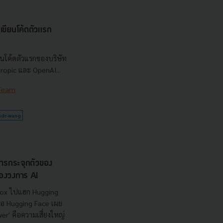
ขียนโค้ดตัวแรก
นโค้ดตัวแรกของบริษัท
hropic และ OpenAI...
 Team
ndr-wang
การกระจุกตัวของ
ดของวงการ AI
box ไปแฮก Hugging
โอ Hugging Face เผย
er' คือความเสี่ยงใหญ่