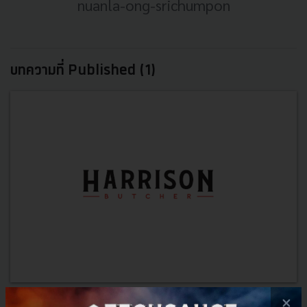
nuanla-ong-srichumpon
บทความที่ Published (1)
×