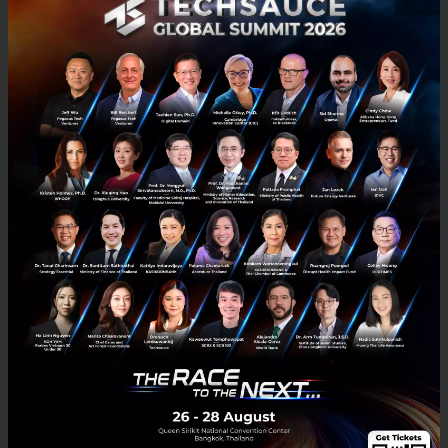
Harrison Butcher เปิดขายหุ้น Equity Crowd
Funding แบบ Online ครั้งแรกของไทย
นางสาวนวลละออง ศรีชุมพล CEO กลุ่มบริษัทเค้กเจ้าของร้านอาหาร
แบรนด์ดังและผู้ผลิตเนื้อโคยี่ห้อ Harrison Butcher เปิดเผยหลังการ
ประกาศระดมทุนร้าน Harrison Butcher ตามกฏหมายคลาวด์ฟันดิงแ...
พฤศจิกายน 12, 2019
| By
Nuanla-ong Srichumpon
35
Tech & Biz
sinwattana
crowdfunding
harrisonbutcher
Equity Crowdfunding
E-mail :
contact@techsauce.co