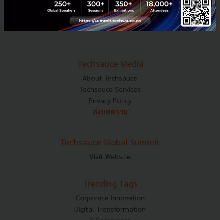
Tel : 02-001-5375
Mobile : 06-4658-9500
Techsauce Media
About Techsauce
Techsauce Services
Privacy Policy
ส่งบทความ
Techsauce Global Summit
Visit Website
Trending Tags
Corporate Innovation
Digital Transformation