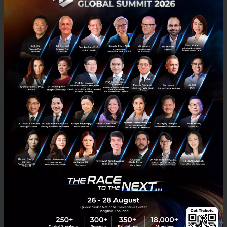
เมษายน 7, 2021
| By
Techsauce Team
14
PR News
Startup
Clubhouse
Crowdfunding
DCT Digital Future talks
สินวัฒนา ผนึกกำลัง 5 พาร์ทเนอร์ ปลดล็อคพลังทางธุรกิจ เพิ่ม