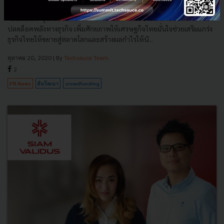
ศักยภาพให้เศรษฐกิจไทย
“สินวัฒนา” ธุรกิจด้านคราวด์ฟันดิงรายแรกในไทย ผนึกกำลัง 5 พาร์ทเนอร์
ปลดล็อคพลังทางธุรกิจ เพิ่มศักยภาพให้เศรษฐกิจไทยมั่นใจช่วยเสริมแกร่ง
ธุรกิจไทยให้ขยายสู่ตลาดโลกและสร้างผลกำไรให้นั...
ตุลาคม 20, 2020
| By
Techsauce Team
2
PR News
สินวัฒนา
crowdfunding