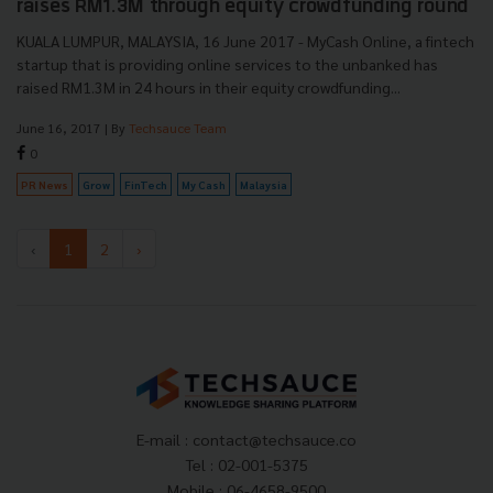
raises RM1.3M through equity crowdfunding round
KUALA LUMPUR, MALAYSIA, 16 June 2017 - MyCash Online, a fintech
startup that is providing online services to the unbanked has
raised RM1.3M in 24 hours in their equity crowdfunding...
June 16, 2017
| By
Techsauce Team
0
PR News
Grow
FinTech
My Cash
Malaysia
‹
1
2
›
E-mail :
contact@techsauce.co
Tel : 02-001-5375
Mobile : 06-4658-9500