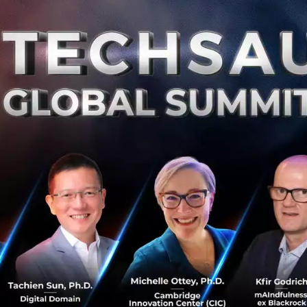
Wongnai รับเงินลงทุน S
InVent
เป็นข่าวดีและข่าวใหญ่ในวงการการลง
อินทัช โฮลดิ้งส์ จำกัด (มหาชน) โด
บริษัท วงใน มีเดีย จ...
เมษายน 26, 2016
| By
Techsauce
0
News
InVent
Intouch
Wongnai
St