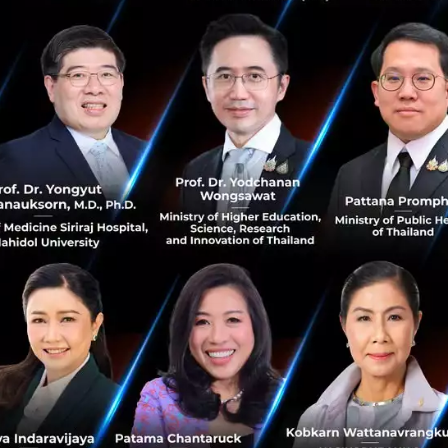
Startup เรียนรู้อะไรจากข
หลังจากสะเทือนวงการด้วยข่าว Alib
ของ Rocket Internet ก็มีข่าวมาต
หลังจากประสบปัญหาขา...
เมษายน 25, 2016
| By
Techsauce
0
Saucy Thoughts
Zalora
Thailand
E