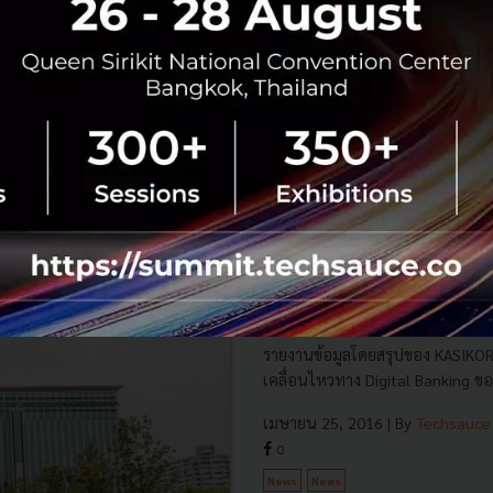
กสิกรไทยเปิดตัว KASI
พร้อมแถลงความร่วมมือกั
รายงานข้อมูลโดยสรุปของ KASIKO
เคลื่อนไหวทาง Digital Banking ของอ
เมษายน 25, 2016
| By
Techsauce
0
News
News