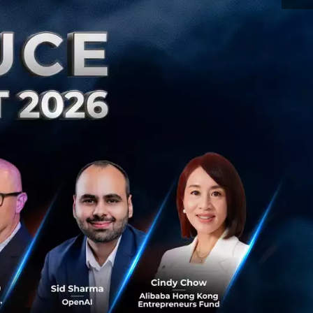
eries B จาก InTouch โดยโครงการ
ทุนกับ Startup ของไทยครั้งใหญ่อีกครั้ง เมื่อบริษัท
ยโครงการอินเว้นท์ (InVent) ตกลงร่วมลงทุนกับ
 Team
artup