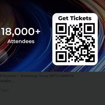
KORN Business – Technology Group
บ Startup
RN Business – Technology Group (KBTG) และความ
งค์กร......
 Team