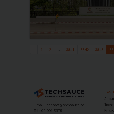
‹
1
2
...
3841
3842
3843
38
Tech
About
Techs
E-mail :
contact@techsauce.co
Privac
Tel : 02-001-5375