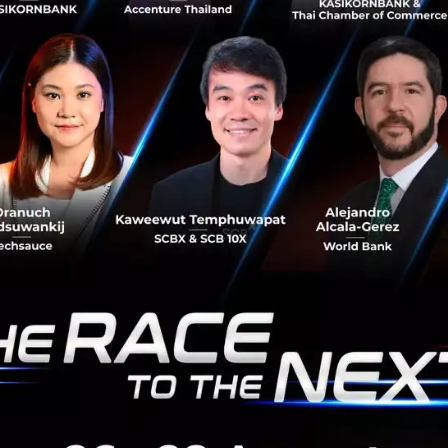
คุยกับ Paul McTaggart
การมาทำ Startup ด้าน 
Startup ที่เรามองว่ามีความใกล้ตั
นี้มีผู้ให้บริการเพื่อมาตอบสนองคว
เป็นผู้ช่วยในก...
เมษายน 25, 2016
| By
Techsauce
0
Tech & Biz
Startup
Healthcare
Paul