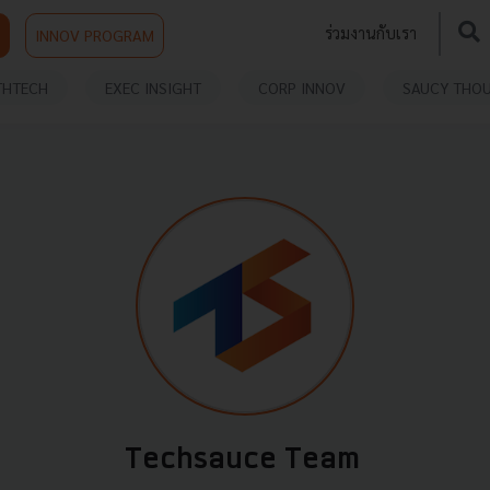
ร่วมงานกับเรา
INNOV PROGRAM
THTECH
EXEC INSIGHT
CORP INNOV
SAUCY THO
Techsauce Team