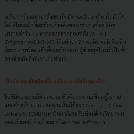
หลังจากก้าวออกมาตั้งสตาร์ทอัพของตัวเองที่พาโลอัลโต
ไลได้ใส่กิมมิกที่สะท้อนถึงอดีตของเขาผ่านชื่อบริษัท
เพราะคำว่า Iris หากลองสะกดถอยหลัง (S-I-R-I
$\rightarrow$ I-R-I-S) ก็คือคำว่า Siri พอดิบพอดี ซึ่งเป็น
นัยว่าเขาพร้อมแล้วที่จะสร้างระบบผู้ช่วยยุคใหม่ที่เป็นขั้ว
ตรงข้ามกับสิ่งที่เขาเคยทำมา
‘ศิษย์เก่าสถาบันเดียวกัน’ แต้มต่อการโตก้าวกระโดด
ในซิลิคอนแวลลีย์ คอนเนกชันคือสะพานเชื่อมสู่โอกาส
และสำหรับ IrisGo สะพานนั้นมีชื่อว่า Carnegie Mellon
University (CMU) มหาวิทยาลัยระดับท็อปด้านวิทยาการ
คอมพิวเตอร์ ซึ่งเป็นสถาบันเก่าของ Jeffrey Lai