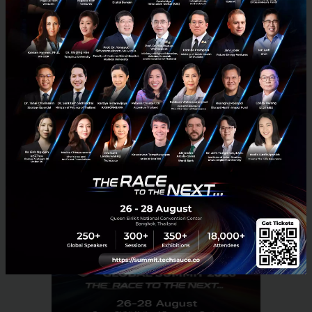
แทนเรา
อ้างอิง:
techcrunch
Based On
ai
IrisGo
andrew-ng
No comment