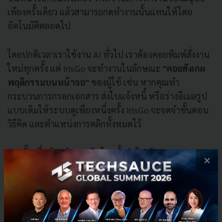
เพียงครั้งเดียว แล้วสามารถกดทำงานนั้นแทนให้โดย
อัตโนมัติตลอดไป
โดยปกติเวลาเราใช้งาน AI ทั่วไป เราต้องคอยพิมพ์สั่งงาน
ใหม่ทุกครั้ง แต่ IrisGo จะทำงานในลักษณะ
"คอยสังเกต
พฤติกรรมบนหน้าจอ"
ของผู้ใช้ เช่น หากคุณทำ
กระบวนการกรอกเอกสาร ส่งใบแจ้งหนี้ หรือร่างอีเมลรูป
แบบเดิมให้ระบบดูเพียงหนึ่งครั้ง IrisGo จะจดจำขั้นตอน
วิธีคิด และตำแหน่งการคลิกทั้งหมดไว้
จากนั้นเมื่อต้องทำงานเดิมในครั้งต่อไป ตัว AI จะสามารถ
×
จัดการเปิดโปรแกรม กรอกข้อมูล และกดทำธุรกรรมแทน
มนุษย์จนเสร็จสิ้นกระบวนการได้ทันที โดยเน้นประมวลผล
ภายในเครื่องคอมพิวเตอร์เพื่อความปลอดภัยสูงสุดของ
ข้อมูล ถือเป็นเทคโนโลยีที่เปลี่ยนจาก AI ตั้งรับที่คอยให้
เราสั่ง มาเป็น AI เชิงรุกที่ลงมือทำงานซ้ำซากในออฟฟิศ