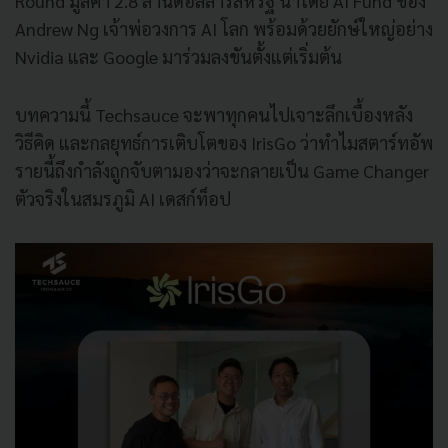
Round มูลค่า 2.8 ล้านดอลลาร์สหรัฐ นำโดย AI Fund ของ
Andrew Ng เจ้าพ่อวงการ AI โลก พร้อมด้วยยักษ์ใหญ่อย่าง
Nvidia และ Google มาร่วมลงขันตั้งแต่เริ่มต้น
บทความนี้ Techsauce จะพาทุกคนไปเจาะลึกเบื้องหลัง
วิธีคิด และกลยุทธ์การเติบโตของ IrisGo ว่าทำไมสตาร์ทอัพ
รายนี้ถึงกำลังถูกจับตามองว่าจะกลายเป็น Game Changer
ตัวจริงในสมรภูมิ AI เดสก์ท็อป