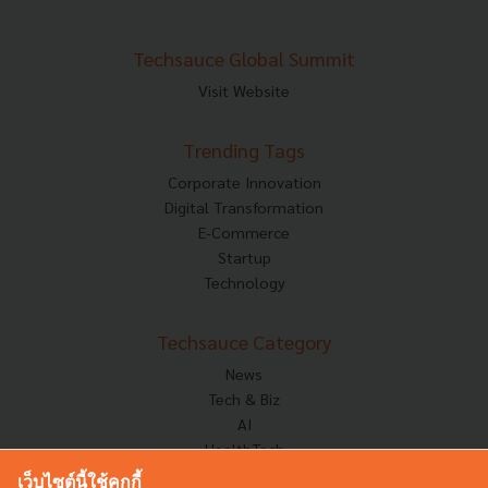
Techsauce Global Summit
Visit Website
Trending Tags
Corporate Innovation
Digital Transformation
E-Commerce
Startup
Technology
Techsauce Category
News
Tech & Biz
AI
HealthTech
Exec Insight
เว็บไซต์นี้ใช้คุกกี้