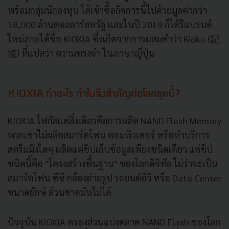
พร้อมกลุ่มนักลงทุน ได้เข้าซื้อกิจการนี้ไปด้วยมูลค่ากว่า
18,000 ล้านดอลลาร์สหรัฐ และในปี 2019 ก็ได้รีแบรนด์
ใหม่ภายใต้ชื่อ KIOXIA ซึ่งเกิดจากการผสมคำว่า Kioku (記
憶) ที่แปลว่า ความทรงจำ ในภาษาญี่ปุ่น
KIOXIA ทำอะไร ทำไมจึงสำคัญต่อโลกยุคนี้?
KIOXIA โฟกัสแค่สิ่งเดียวคือการผลิต NAND Flash Memory
พวกเขาไม่ผลิตสมาร์ตโฟน คอมพิวเตอร์ หรือทำบริการ
สตรีมมิงใดๆ ผลิตแค่ชิปเก็บข้อมูลเพียงชนิดเดียว แต่ชิป
ชนิดนี้คือ "โครงสร้างพื้นฐาน" ของโลกดิจิทัล ไม่ว่าจะเป็น
สมาร์ตโฟน พีซี กล้องถ่ายรูป รถยนต์อีวี หรือ Data Center
ขนาดยักษ์ ล้วนขาดมันไม่ได้
ปัจจุบัน KIOXIA ครองส่วนแบ่งตลาด NAND Flash ของโลก