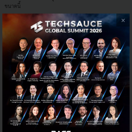
ขนาดนี้
×
อย่างไรก็ตาม สิ่งที่ต้องจับตาดูต่อไปคือ ธรรมชาติของ
ธุรกิจ NAND Flash นั้นเป็นสินค้าโภคภัณฑ์ (Commodity)
ที่ขึ้นชื่อเรื่องวัฏจักร Boom & Bust (ยุคเฟื่องฟูสลับยุค
ตกต่ำ) เมื่อความต้องการสูง ราคาพุ่ง ผู้ผลิตแห่สร้างโรงงาน
เพิ่ม ล้นตลาด ราคาดิ่ง กำไรหดหาย ซึ่งเป็นวงจรที่วนลูป
ซ้ำรอยมาตลอดทุกๆ 5-7 ปี
คำถามสำคัญคือ... อภิมหาความต้องการจากฝั่ง AI ในครั้งนี้
จะยิ่งใหญ่พอที่จะทำลายวัฏจักรเดิมๆ ทิ้งไปได้เลยหรือไม่?
หรือท้ายที่สุดแล้ว ประวัติศาสตร์ของอุตสาหกรรมชิปก็จะ
กลับมาซ้ำรอยเดิม?
อ้างอิง
financecharts
,
thememoryguy
,
tradingkey
,
techtimes
,
quartr
,
finance.biggo