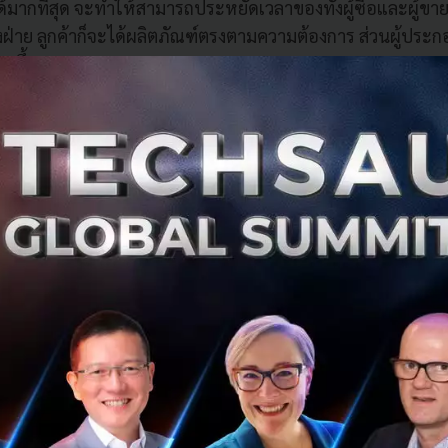
ากที่สุด จะทำให้สามารถประหยัดเวลาของทั้งผู้ซื้อและผู้ขายได
งฝ่าย ลูกค้าก็จะได้ผลิตภัณฑ์ตรงตามความต้องการ ส่วนผู้ประก
กขึ้น
หาริมทรัพย์เองก็เช่นกัน ที่เหล่านักพัฒนาโครงการไม่ได้เน้นแ
ารของกลุ่มเป้าหมาย หรือจัดแคมเปญลดแลกแจกแถม เพื่อดึงดู
ความสัมพันธ์ที่ดีกับลูกค้า เพื่อให้เขาเกิดความพึงพอใจในทุกด้าน
ปจนถึงเข้าอยู่แล้วก็ตาม ผ่านการทำงานร่วมกันของทุกภาคส่วน
RM คือ การเข้าใจลูกค้า
ดีเวลลอปเม้นท์ การสร้างความสัมพันธ์ระหว่างองค์กรกับลูกค้าเ
ด้ให้ความใส่ใจมาโดยตลอดนับตั้งแต่อดีตมาจนถึงปัจจุบัน แล
เครื่องมือต่าง ๆ ที่จะสามารถช่วยสร้างประสบการณ์ที่ดีให้กับ
งต่อเนื่อง