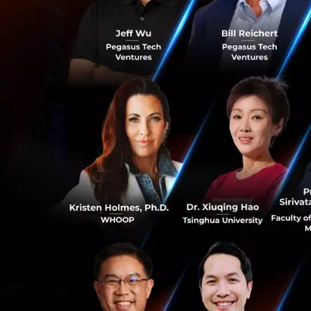
นับตั้งแต่เราเริ่ม
Living Solution โด
และความต้องการของ
ทำให้เสียเวลาในก
ดังนั้นสิ่งที่อนัน
สะดวกสบายมากยิ่งข
ทำเลที่ดี และสามา
นอกจากการเลือกทำเล
ออกแบบห้อง โดยเร
ทำให้คอนโดของเราสา
0
และมีลูก พร้อมกันน
Co-working space 