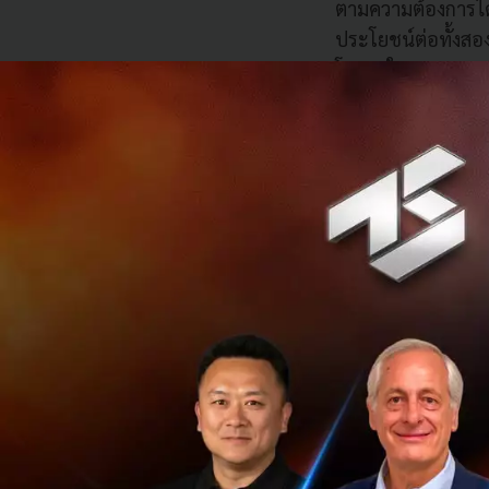
ตามความต้องการได้ม
ประโยชน์ต่อทั้งสอ
โอกาสในการขายมา
ในแง่ของธุรกิจอสัง
ตอบโจทย์ความต้องก
แต่จะต้องมีการสร้าง
ความคิดที่จะซื้อไ
กุญแจสำคัญของ C
สำหรับ บมจ.อนันดา 
สำคัญมาก ซึ่งเราไ
เราก็พยายามที่จะหา
พึงพอใจมากขึ้นอย่า