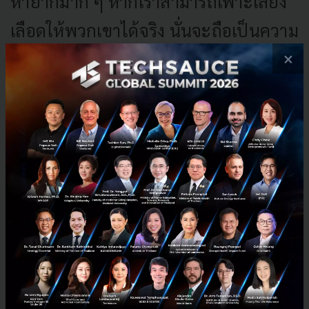
หายากมาก ๆ หากเราสามารถเพาะเลี้ยง
เลือดให้พวกเขาได้จริง นั่นจะถือเป็นความ
ก้าวหน้าที่สำคัญอย่างยิ่ง
×
ความหวังใหม่ของวงการแพทย์
ถึงแม้การทดลองจะยังใหม่ แต่วงการแพทย์ก็เริ่มเห็นความ
หวังแล้ว ผู้ป่วยกลุ่มเลือดหายากจะไม่ต้องกังวลเรื่องการหา
เลือดอีกต่อไป 'กรุ๊ปเลือดทอง' ที่เคยหายากมาก ๆ อาจ
กลายเป็นสิ่งที่ผลิตได้จริงและพร้อมช่วยชีวิตผู้คนมากมาย
ทั่วโลกในอนาคต