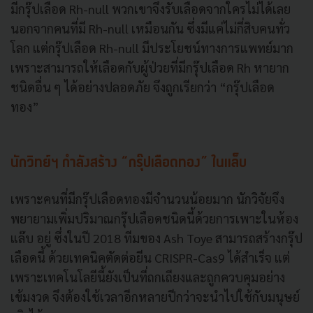
มีกรุ๊ปเลือด Rh-null พวกเขาจึงรับเลือดจากใครไม่ได้เลย
นอกจากคนที่มี Rh-null เหมือนกัน ซึ่งมีแค่ไม่กี่สิบคนทั่ว
โลก แต่กรุ๊ปเลือด Rh-null มีประโยชน์ทางการแพทย์มาก
เพราะสามารถให้เลือดกับผู้ป่วยที่มีกรุ๊ปเลือด Rh หายาก
ชนิดอื่น ๆ ได้อย่างปลอดภัย จึงถูกเรียกว่า “กรุ๊ปเลือด
ทอง”
นักวิทย์ฯ กำลังสร้าง “กรุ๊ปเลือดทอง” ในแล็บ
เพราะคนที่มีกรุ๊ปเลือดทองมีจำนวนน้อยมาก นักวิจัยจึง
พยายามเพิ่มปริมาณกรุ๊ปเลือดชนิดนี้ด้วยการเพาะในห้อง
แล๊บ อยู่ ซึ่งในปี 2018 ทีมของ Ash Toye สามารถสร้างกรุ๊ป
เลือดนี้ ด้วยเทคนิคตัดต่อยีน CRISPR-Cas9 ได้สำเร็จ แต่
เพราะเทคโนโลยีนี้ยังเป็นที่ถกเถียงและถูกควบคุมอย่าง
เข้มงวด จึงต้องใช้เวลาอีกหลายปีกว่าจะนำไปใช้กับมนุษย์