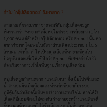
ทำไม 'กรุ๊ปเลือดทอง' ถึงหายาก ?
ตามเกณฑ์ของสภากาชาดอเมริกัน กลุ่มเลือดจะถูก
พิจารณาว่า "หายาก" เมื่อพบในประชากรน้อยกว่า 1 ใน
1,000 คน แต่สำหรับ กรุ๊ปเลือดทอง หรือ Rh-null นั้น หา
ยากกว่ามาก โดยพบในอัตราส่วนเพียงประมาณ 1 ใน 6
ล้านคน เท่านั้น ทำให้เป็นกลุ่มเลือดที่หายากที่สุดใน
ปัจจุบัน และเพื่อให้เข้าใจว่า Rh-null พิเศษอย่างไร จึง
ต้องเริ่มจากการเข้าใจพื้นฐานเรื่องหมู่เลือดก่อน
หมู่เลือดถูกกำหนดจาก “แอนติเจน” ซึ่งเป็นโปรตีนและ
น้ำตาลบนผิวเม็ดเลือดแดง ทำหน้าที่บอกกับระบบ
ภูมิคุ้มกันว่าเลือดนี้เป็นของร่างกายเราหรือไม่ หากได้รับ
เลือดที่มีแอนติเจนไม่ตรงกัน ร่างกายจะสร้างแอนติบอดี
ขึ้นมาต่อต้าน และถ้าได้รับเลือดแบบนั้นซ้ำ อาจเกิด