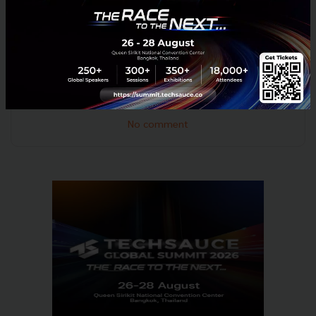
อ้างอิง:
New York Post
HealthTech
การแพทย์
healthtech
healthcare
กรุ๊ปเลือด
กรุ๊ปเลือดทอง
การแพทย์แห่งอนาคต
No comment