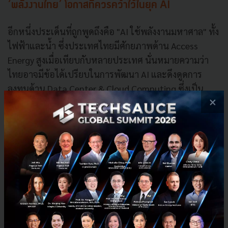
‘พลังงานไทย’ โอกาสที่ควรคว้าไว้ในยุค AI
อีกหนึ่งประเด็นที่ถูกพูดถึงคือ "AI ใช้พลังงานมหาศาล" ทั้ง
ไฟฟ้าและน้ำ ซึ่งประเทศไทยมีศักยภาพด้าน Access
Energy สูงเมื่อเทียบกับหลายประเทศ นั่นหมายความว่า
ไทยอาจมีข้อได้เปรียบในการพัฒนา AI และดึงดูดการ
ลงทุนด้าน Data Center & Cloud Computing ซึ่งเป็น
×
โอกาสสำคัญที่ควรนำมาพิจารณา
อ้างอิง:
tiktok
News
wef-2025
กระทิง เรืองโรจน์
No comment