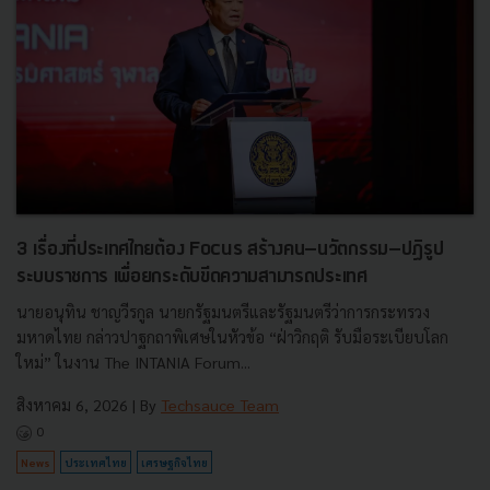
3 เรื่องที่ประเทศไทยต้อง Focus สร้างคน–นวัตกรรม–ปฏิรูป
ระบบราชการ เพื่อยกระดับขีดความสามารถประเทศ
นายอนุทิน ชาญวีรกูล นายกรัฐมนตรีและรัฐมนตรีว่าการกระทรวง
มหาดไทย กล่าวปาฐกถาพิเศษในหัวข้อ “ฝ่าวิกฤติ รับมือระเบียบโลก
ใหม่” ในงาน The INTANIA Forum...
สิงหาคม 6, 2026
| By
Techsauce Team
0
News
ประเทศไทย
เศรษฐกิจไทย