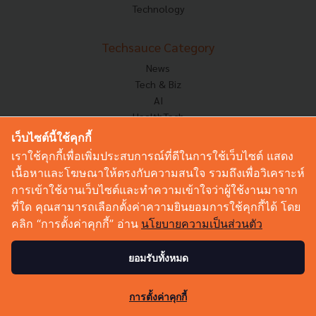
Technology
Techsauce Category
News
Tech & Biz
AI
HealthTech
Exec Insight
เว็บไซต์นี้ใช้คุกกี้
Corp Innov
เราใช้คุกกี้เพื่อเพิ่มประสบการณ์ที่ดีในการใช้เว็บไซต์ แสดง
Saucy Thoughts
เนื้อหาและโฆษณาให้ตรงกับความสนใจ รวมถึงเพื่อวิเคราะห์
Based On
การเข้าใช้งานเว็บไซต์และทำความเข้าใจว่าผู้ใช้งานมาจาก
Sustainable
ที่ใด คุณสามารถเลือกตั้งค่าความยินยอมการใช้คุกกี้ได้ โดย
Videos
คลิก “การตั้งค่าคุกกี้” อ่าน
นโยบายความเป็นส่วนตัว
Podcast
Startup Guide
ยอมรับทั้งหมด
0
© Copyright 2026 :
Techsauce All rights reserved.
การตั้งค่าคุกกี้