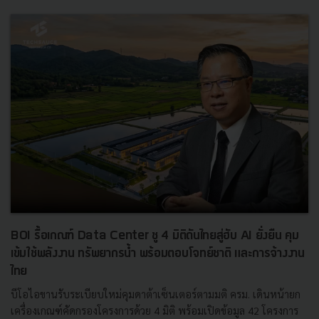
BOI รื้อเกณฑ์ Data Center ชู 4 มิติดันไทยสู่ฮับ AI ยั่งยืน คุม
เข้มใช้พลังงาน ทรัพยากรน้ำ พร้อมตอบโจทย์ชาติ และการจ้างงาน
ไทย
บีโอไอขานรับระเบียบใหม่คุมดาต้าเซ็นเตอร์ตามมติ ครม. เดินหน้ายก
เครื่องเกณฑ์คัดกรองโครงการด้วย 4 มิติ พร้อมเปิดข้อมูล 42 โครงการ