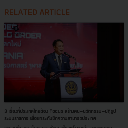
RELATED ARTICLE
3 เรื่องที่ประเทศไทยต้อง Focus สร้างคน–นวัตกรรม–ปฏิรูป
ระบบราชการ เพื่อยกระดับขีดความสามารถประเทศ
นายอนุทิน ชาญวีรกูล นายกรัฐมนตรีและรัฐมนตรีว่าการกระทรวง