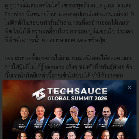
ดู อุปกรณ์และเทคโนโลยี เขาจะพูดถึง AI , Big DATA และ
Farming นั่นหมายถึงว่า แค่เอาอุปกรณ์อย่างเช่น กล้อง HD
ไปติดตั้งในระบบฟาร์มมันสามารถที่จะอ่านออกได้เลยว่า
พืช ใบไม้ สี ความเคลื่อนไหว ความสมบูร์ณของใบ ว่าเวลา
นี้พืชต้องการน้ำ ต้องการอากาศ แดด หรือปุ๋ย
เพราะบางครั้งเกษตกรไม่สามารถมอนิเตอร์ได้ตลอดเวลา
การใส่ปุ๋ยก็ไม่ได้รู้ demand จริงๆ ของตัวพืชพันธุ์ต่างๆ ดัง
นั้นเทคโนโลยีเหล่านี้อาจเข้าไปช่วยได้ ทำให้เราตอบ
โจทย์ได้ ประสิทธิภาพของการทำฟาร์มมันก็จะเกิด
×
productivity ก็จะตามมา อันนี้ก็จะกลายเป็นความยั่งยืน
ของประเทศที่ทำพวกเกษตรกรรม
นอกจากภาคธุรกิจ คนทั่วไปจะได้ประโยชน์อะไรจาก 5G