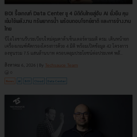
BOI รื้อเกณฑ์ Data Center ชู 4 มิติดันไทยสู่ฮับ AI ยั่งยืน คุม
เข้มใช้พลังงาน ทรัพยากรน้ำ พร้อมตอบโจทย์ชาติ และการจ้างงาน
ไทย
บีโอไอขานรับระเบียบใหม่คุมดาต้าเซ็นเตอร์ตามมติ ครม. เดินหน้ายก
เครื่องเกณฑ์คัดกรองโครงการด้วย 4 มิติ พร้อมเปิดข้อมูล 42 โครงการ
ลงทุนรวม 7.5 แสนล้านบาท ครอบคลุมประโยชน์ต่อประเทศ พลั...
สิงหาคม 6, 2026
| By
Techsauce Team
0
News
AI
BOI
Cloud
Data Center