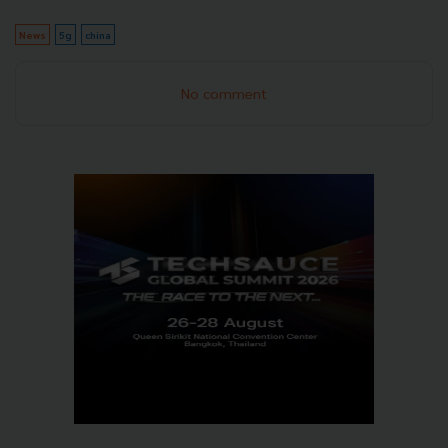
News
5g
china
No comment