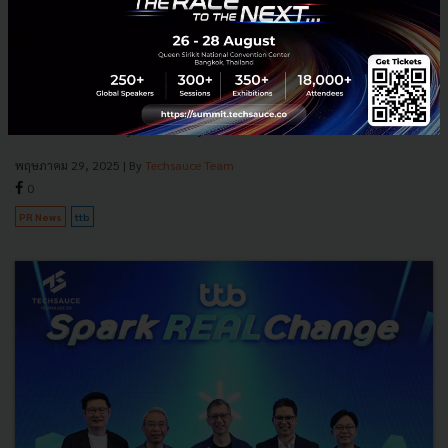
ttb ปั้น ttb spark tech ทีมดิจิทัลของตัวเอง สร้างระบบ
ธนาคารแห่งอนาคต
ทีทีบีเดินหน้าทรานส์ฟอร์มสู่ธนาคารดิจิทัลเต็มรูปแบบ ด้วยทีม ttb spark
tech ที่พัฒนาโครงสร้างไอทีจากภายใน เสริมศักยภาพระบบด้วย AI,
Automation และ Cybersecurity...
พฤษภาคม 29, 2025
| By
Techsauce Team
0
PR News
ttb