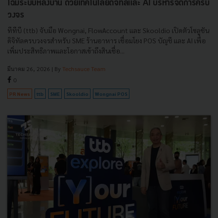
โฉมระบบหลังบ้าน ด้วยเทคโนโลยีดิจิทัลและ AI บริหารจัดการครบ
วงจร
ทีทีบี (ttb) จับมือ Wongnai, FlowAccount และ Skooldio เปิดตัวโซลูชัน
ดิจิทัลครบวงจรสำหรับ SME ร้านอาหาร เชื่อมโยง POS บัญชี และ AI เพื่อ
เพิ่มประสิทธิภาพและโอกาสเข้าถึงสินเชื่อ...
มีนาคม 26, 2026
| By
Techsauce Team
0
PR News
ttb
SME
Skooldio
Wongnai POS