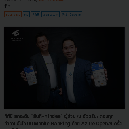
0
Tech & Biz
ttb
ทีทีบี
tech-talent
ทีเอ็มบีธนชาต
ทีทีบี ยกระดับ "ยินดี-Yindee" ผู้ช่วย AI อัจฉริยะ ตอบทุก
คำถามฉับไว บน Mobile Banking ด้วย Azure OpenAI ครั้ง