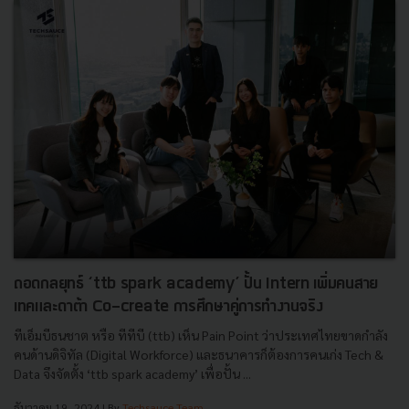
ถอดกลยุทธ์ ‘ttb spark academy’ ปั้น Intern เพิ่มคนสาย
เทคและดาต้า Co-create การศึกษาคู่การทำงานจริง
ทีเอ็มบีธนชาต หรือ ทีทีบี (ttb) เห็น Pain Point ว่าประเทศไทยขาดกำลัง
คนด้านดิจิทัล (Digital Workforce) และธนาคารก็ต้องการคนเก่ง Tech &
Data จึงจัดตั้ง ‘ttb spark academy’ เพื่อปั้น ...
ธันวาคม 19, 2024
| By
Techsauce Team