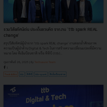
รวมวิสัยทัศน์เด่น ประเด็นชวนคิด จากงาน 'ttb spark REAL
change'
สรุปวิสัยทัศน์ผู้นำจาก 'ttb spark REAL change' งานตอกย้ำศักยภาพ
ความเป็นผู้นำด้าน Digital & Tech ในการสร้างความเปลี่ยนแปลงที่มีความ
หมาย โดย ทีเอ็มบีธนชาติ หรือ ทีทีบี (ttb)...
กุมภาพันธ์ 28, 2025
| By
Techsauce Team
1
Tech & Biz
ttb
ทีทีบี
ttb-spark
ทีเอ็มบีธนชาต