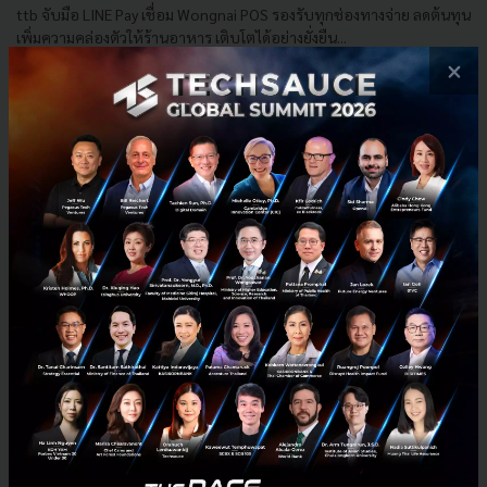
ttb จับมือ LINE Pay เชื่อม Wongnai POS รองรับทุกช่องทางจ่าย ลดต้นทุน
เพิ่มความคล่องตัวให้ร้านอาหาร เติบโตได้อย่างยั่งยืน...
×
มิถุนายน 20, 2025
| By
Techsauce Team
13
PR News
ttb
line-pay