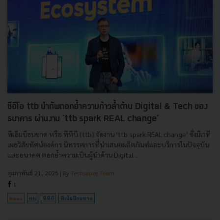
ซีอีโอ ttb นำทัพตอกย้ำความก้าวล้ำด้าน Digital & Tech ของ
ธนาคาร ผ่านงาน 'ttb spark REAL change'
ทีเอ็มบีธนชาต หรือ ทีทีบี (ttb) จัดงาน ‘ttb spark REAL change’ ซึ่งมีเวที
เผยวิสัยทัศน์องค์กร นิทรรศการที่นำเสนอผลิตภัณฑ์และบริการในปัจจุบัน
และอนาคต ตอกย้ำความเป็นผู้นำด้าน Digital ...
กุมภาพันธ์ 21, 2025
| By
Techsauce Team
1
News
ttb
ทีทีบี
ทีเอ็มบีธนชาต