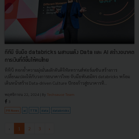
ทีทีบี จับมือ databricks ผสานพลัง Data และ AI สร้างอนาคต
การเงินที่ดีขึ้นให้คนไทย
ทีทีบี ตอกย้ำความมุ่งมั่นผลักดันดิจิทัลทรานส์ฟอร์เมชัน สร้างการ
เปลี่ยนแปลงให้กับวงการธนาคารไทย จับมือพันธมิตร databricks พร้อม
เดินหน้าสร้าง Data-driven Culture ปักธงก้าวสู่ธนาคารที...
พฤศจิกายน 22, 2024
| By
Techsauce Team
3
PR News
ai
TTB
data
databricks
‹
1
2
3
›