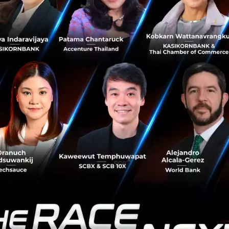
การขับขี่แห่งอนาคต ภายใต้คอนเซ็ปต์ Reinvention of
Tomorrow พร้อมเปิดตัวรถยนต...
มีนาคม 17, 2022
| By
Techsauce Team
37
PR News
mercedes-benz
Reinvention of Tomorrow
บางกอก อินเตอร์เนชั่นแนล มอเตอร์โชว์ ครั้งที่ 43
Mercedes-Benz เปิดตัวรถยนต์ขับเคลื่อนด้วยไฟฟ้า
100% พร้อมกัน 5 รุ่น ที่งาน IAA Mobility 2021
วันที่ 7-12 กันยายน 2564 Mercedes-Benz จัดทัพยานยนต์
ไฟฟ้าทั้งที่มีในปัจจุบันและอนาคตมาจัดแสดงอย่างเต็มรูป
แบบที่งาน IAA MOBILITY ในเมืองมิวนิก ประเทศเยอรมนี...
กันยายน 6, 2021
| By
Techsauce Team
1.8k
PR News
ev
IAA Mobility
mercedes-benz