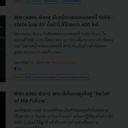
News
ev
รถ-ev
Mercedes
รถยนต์ไฟฟ้า
Mercedes-Benz เดินหน้าทดสอบแบตเตอรี่ Solid-
state ในรถ EV ตั้งเป้าวิ่งได้ไกลกว่า 600 ไมล์
Mercedes-Benz กำลังทดสอบแบตเตอรี่ Solid-State ใน
รถยนต์ไฟฟ้า EQS ที่สหราชอาณาจักร เพิ่มระยะทางขับขี่ทะลุ
600 ไมล์ ลดน้ำหนักแบตเตอรี่ 40% นับเป็นก้าวสำคัญของ
อุตสาหกรรม EV แข่งกับ Hyu...
กุมภาพันธ์ 21, 2025
| By
Techsauce Team
26
News
EV
mercedes-benz
solid-state-battery
Mercedes-Benz ยกระดับโมเดลธุรกิจสู่ “Retail
of the Future”
เมอร์เซเดส-เบนซ์ ประเทศไทย เปิดตัวโมเดลธุรกิจใหม่อย่าง
เป็นทางการ "Retail of The Future" พร้อมปฏิวัติธุรกิจค้าปลีก
ระดับ Luxury ให้ลูกค้าเข้าถึงราคาอย่างเท่าเทียมผ่าน