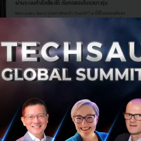
ผ่านระบบคำสั่งเสียงได้ เริ่มทดสอบในรถบางรุ่น
Mercedes-Benz ประกาศจะนำ ChatGPT มาใช้ในรถยนต์ของ
Mercedes-Benz ที่รองรับ MBUX รองรับระบบคำสั่งเสียง เริ่ม
ทดสอบแล้ววันนี้ในรถบางรุ่นที่สหรัฐอเมริกา...
มิถุนายน 16, 2023
| By
Techsauce Team
0
News
ai
MBUX
chatgpt
mercedes-benz
Mercedes Benz ลงทุนกว่าพันล้านดอลลาร์ปรับปรุง
โรงงานผลิตรถไฟฟ้า
Mercedes Benz ลงทุนกว่าพันล้านดอลลาร์ปรับปรุงโรงงาน
ผลิตรถไฟฟ้า พร้อมที่จะเปลี่ยนจากการใช้พลังงานฟอสซิลมา
ใช้พลังงานไฟฟ้าทั้งหมดภายในสิ้นทศวรรษนี้ ถ้าสภาวะตลาด
เอื้ออำนวย...
มีนาคม 21, 2023
| By
Techsauce Team
1