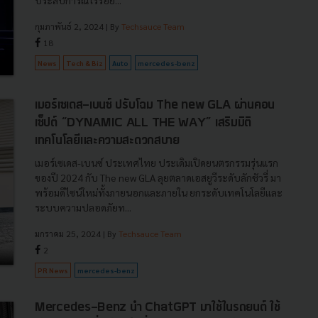
ประสบการณ์ไร้รอย...
กุมภาพันธ์ 2, 2024
| By
Techsauce Team
18
News
Tech & Biz
Auto
mercedes-benz
เมอร์เซเดส-เบนซ์ ปรับโฉม The new GLA ผ่านคอน
เซ็ปต์ “DYNAMIC ALL THE WAY” เสริมมิติ
เทคโนโลยีและความสะดวกสบาย
เมอร์เซเดส-เบนซ์ ประเทศไทย ประเดิมเปิดยนตรกรรมรุ่นแรก
ของปี 2024 กับ The new GLA ลุยตลาดเอสยูวีระดับลักชัวรี่ มา
พร้อมดีไซน์ใหม่ทั้งภายนอกและภายใน ยกระดับเทคโนโลยีและ
ระบบความปลอดภัยท...
มกราคม 25, 2024
| By
Techsauce Team
2
PR News
mercedes-benz
Mercedes-Benz นำ ChatGPT มาใช้ในรถยนต์ ใช้