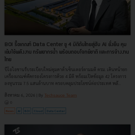
BOI รื้อเกณฑ์ Data Center ชู 4 มิติดันไทยสู่ฮับ AI ยั่งยืน คุม
เข้มใช้พลังงาน ทรัพยากรน้ำ พร้อมตอบโจทย์ชาติ และการจ้างงาน
ไทย
บีโอไอขานรับระเบียบใหม่คุมดาต้าเซ็นเตอร์ตามมติ ครม. เดินหน้ายก
เครื่องเกณฑ์คัดกรองโครงการด้วย 4 มิติ พร้อมเปิดข้อมูล 42 โครงการ
ลงทุนรวม 7.5 แสนล้านบาท ครอบคลุมประโยชน์ต่อประเทศ พลั...
สิงหาคม 6, 2026
| By
Techsauce Team
0
News
AI
BOI
Cloud
Data Center