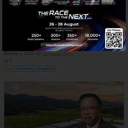
3 เรื่องที่ประเทศไทยต้อง Focus สร้างคน–นวัตกรรม–ปฏิรูป
ระบบราชการ เพื่อยกระดับขีดความสามารถประเทศ
นายอนุทิน ชาญวีรกูล นายกรัฐมนตรีและรัฐมนตรีว่าการกระทรวง
มหาดไทย กล่าวปาฐกถาพิเศษในหัวข้อ “ฝ่าวิกฤติ รับมือระเบียบโลก
ใหม่” ในงาน The INTANIA Forum...
สิงหาคม 6, 2026
| By
Techsauce Team
0
News
ประเทศไทย
เศรษฐกิจไทย