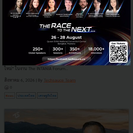
3 เรื่องที่ประเทศไทยต้อง Focus สร้างคน–นวัตกรรม–ปฏิรูป
ระบบราชการ เพื่อยกระดับขีดความสามารถประเทศ
นายอนุทิน ชาญวีรกูล นายกรัฐมนตรีและรัฐมนตรีว่าการกระทรวง
มหาดไทย กล่าวปาฐกถาพิเศษในหัวข้อ “ฝ่าวิกฤติ รับมือระเบียบโลก
ใหม่” ในงาน The INTANIA Forum...
สิงหาคม 6, 2026
| By
Techsauce Team
0
News
ประเทศไทย
เศรษฐกิจไทย