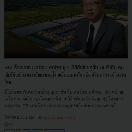
BOI รื้อเกณฑ์ Data Center ชู 4 มิติดันไทยสู่ฮับ AI ยั่งยืน คุม
เข้มใช้พลังงาน ทรัพยากรน้ำ พร้อมตอบโจทย์ชาติ และการจ้างงาน
ไทย
บีโอไอขานรับระเบียบใหม่คุมดาต้าเซ็นเตอร์ตามมติ ครม. เดินหน้ายก
เครื่องเกณฑ์คัดกรองโครงการด้วย 4 มิติ พร้อมเปิดข้อมูล 42 โครงการ
ลงทุนรวม 7.5 แสนล้านบาท ครอบคลุมประโยชน์ต่อประเทศ พลั...
สิงหาคม 6, 2026
| By
Techsauce Team
0