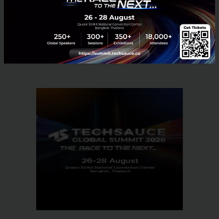
News
qwen
alibaba
anthropic
No comment