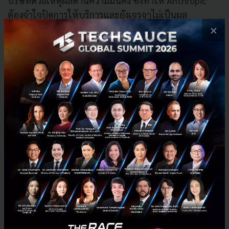
บริษัทด้วยเหตุผลด้านความมั่นคง ซึ่งทำให้ Anthropic
ต้องจำใจปิดการให้บริการและยังเจรจาไม่เป็นผล
×
Anthropic กำลังติดอยู่ตรงกลาง ระหว่างการร้องขอให้
รัฐบาลจัดการกับจีนที่มาขโมยเทคโนโลยี แต่ในขณะ
เดียวกันก็ต้องต่อสู้กับรัฐบาลเดียวกันที่พยายามจำกัดการ
ขายโปรดักส์ของตนเอง
คงต้องจับตาดูกันต่อไปว่าวอชิงตันจะตัดสินใจอย่างไร
เพราะนี่ไม่ใช่แค่เรื่องของ Anthropic เท่านั้น แต่มันคือ
การกำหนดมาตรฐานใหม่ว่า สหรัฐฯ จะสร้างพรมแดน
คุ้มครองทรัพย์สินทางปัญญาให้กับ AI ได้อย่างไร ในยุคที่
เทคโนโลยีระดับโลกสามารถถูกก๊อปปี้และขโมยได้ผ่าน
อินเทอร์เน็ต ด้วยการพิมพ์แค่ Prompt คำถามเท่านั้น
อ้างอิง:
thenextweb