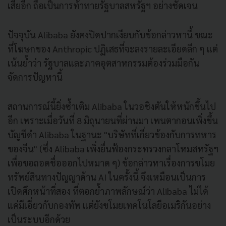
เสียอีก ถือเป็นการท้าทายรัฐบาลสหรัฐฯ อย่างชัดเจน
ปัจจุบัน Alibaba ยังคงปิดปากเงียบกับข้อกล่าวหานี้ ขณะ
ที่โฆษกของ Anthropic ปฏิเสธที่จะลงรายละเอียดลึก ๆ แต่
เน้นย้ำว่า รัฐบาลและภาคอุตสาหกรรมต้องร่วมมือกัน
จัดการปัญหานี้
สถานการณ์นี้ยิ่งซ้ำเติม Alibaba ในวอชิงตันให้หนักขึ้นไป
อีก เพราะเมื่อวันที่ 8 มิถุนายนที่ผ่านมา เพนตากอนเพิ่งขึ้น
บัญชีดำ Alibaba ในฐานะ "บริษัทที่เกี่ยวข้องกับการทหาร
ของจีน" (ซึ่ง Alibaba เพิ่งยื่นฟ้องกระทรวงกลาโหมสหรัฐฯ
เพื่อขอถอดชื่อออกไปหมาด ๆ) ข้อกล่าวหาเรื่องการขโมย
ทรัพย์สินทางปัญญาด้าน AI ในครั้งนี้ จึงเหมือนเป็นการ
เปิดศึกหน้าที่สอง ที่ตอกย้ำภาพลักษณ์ว่า Alibaba ไม่ได้
แค่มีเอี่ยวกับกองทัพ แต่ยังขโมยเทคโนโลยีอเมริกันอย่าง
เป็นระบบอีกด้วย