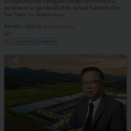
นายอนุทิน ชาญวีรกูล นายกรัฐมนตรีและรัฐมนตรีว่าการกระทรวง
มหาดไทย กล่าวปาฐกถาพิเศษในหัวข้อ “ฝ่าวิกฤติ รับมือระเบียบโลก
ใหม่” ในงาน The INTANIA Forum...
สิงหาคม 6, 2026
| By
Techsauce Team
0
News
ประเทศไทย
เศรษฐกิจไทย