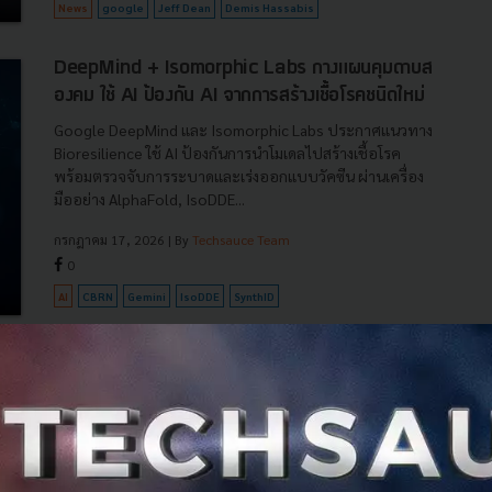
News
google
Jeff Dean
Demis Hassabis
DeepMind + Isomorphic Labs กางแผนคุมดาบส
องคม ใช้ AI ป้องกัน AI จากการสร้างเชื้อโรคชนิดใหม่
Google DeepMind และ Isomorphic Labs ประกาศแนวทาง
Bioresilience ใช้ AI ป้องกันการนำโมเดลไปสร้างเชื้อโรค
พร้อมตรวจจับการระบาดและเร่งออกแบบวัคซีน ผ่านเครื่อง
มืออย่าง AlphaFold, IsoDDE...
กรกฎาคม 17, 2026
| By
Techsauce Team
0
AI
CBRN
Gemini
IsoDDE
SynthID
CEO DeepMind ดันตั้งองค์กรกลางระดับโลก ตรวจ
โมเดล AI ขั้นสูงก่อนเปิดใช้ รับมือภัยไซเบอร์และความ
เสี่ยงทางชีวภาพ
DeepMind เสนอจัดตั้งองค์กรกลางระดับโลก เพื่อตรวจสอบ
โมเดล AI ขั้นสูงก่อนเปิดใช้งาน พร้อมผลักดันแนวคิดต่อผู้