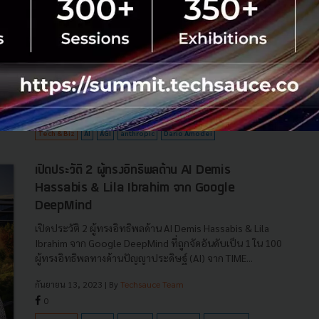
DeepMind ในวันที่โลกกำลังเข้าใกล้ AGI ทุกที
นับเป็นการมาเจอกันที่น่าสนใจ เมื่อสองผู้มีอิทธิพลแห่ง AI
อย่าง Dario Amodei ซีอีโอจาก Anthropic และ Demis
Hassabis ซีอีโอจาก Google DeepMind มานั่งพูดคุยกันใน
หัวข้อ The Day After A...
มกราคม 20, 2026
| By
Techsauce Team
13
Tech & Biz
AI
AGI
anthropic
Dario Amodei
เปิดประวัติ 2 ผู้ทรงอิทธิพลด้าน AI Demis
Hassabis & Lila Ibrahim จาก Google
DeepMind
เปิดประวัติ 2 ผู้ทรงอิทธิพลด้าน AI Demis Hassabis & Lila
Ibrahim จาก Google DeepMind ที่ถูกจัดอันดับเป็น 1 ใน 100
ผู้ทรงอิทธิพลทางด้านปัญญาประดิษฐ์ (AI) จาก TIME...
กันยายน 13, 2023
| By
Techsauce Team
0