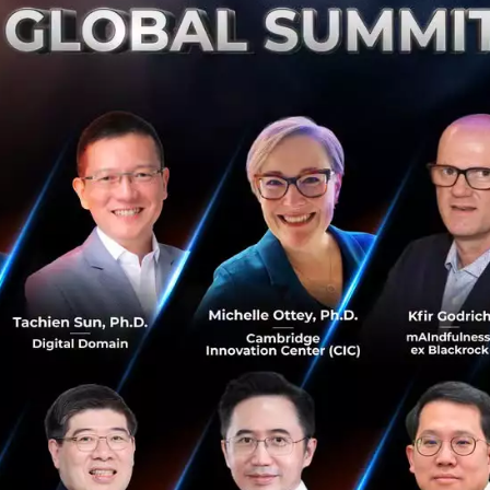
กำหนดนโยบายสหรัฐฯ ท่ามกลางความกังวลด้านภัยไซเบอร์
และความเสี่ยงทางชีวภาพ...
กรกฎาคม 17, 2026
| By
Techsauce Team
0
AI
deepmind
ai-governance
demis-hassabis
ai-governance-alliance
ใครต้องตัดสินว่าโมเดล AI ปลอดภัยพอที่จะปล่อยออก
มา? ซีอีโอ DeepMind เสนอตั้งองค์กรมาตรฐาน AI
ถอดแบบจาก FINRA ของวงการการเงิน
Demis Hassabis ซีอีโอ Google DeepMind เสนอตั้งองค์กร
มาตรฐาน AI ถอดแบบ FINRA ให้อุตสาหกรรมลงขันกำกับ
กันเองภายใต้การหนุนหลังของรัฐ ทดสอบโมเดลระดับแนวหน้า
ก่อนเปิดตัว 30 วัน หลังการรีว...
กรกฎาคม 15, 2026
| By
Techsauce Team
0
AI
Google
DeepMind
AI Policy
AI Safety