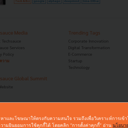
Tech & Biz
google
alphago
deepmind
time-100-ai
sauce Media
Trending Tags
 Techsauce
Corporate Innovation
auce Services
Digital Transformation
y Policy
E-Commerce
ทความ
Startup
Technology
sauce Global Summit
 Website
งเนื้อหาและโฆษณาให้ตรงกับความสนใจ รวมถึงเพื่อวิเคราะห์การเข้
ามยินยอมการใช้คุกกี้ได้ โดยคลิก “การตั้งค่าคุกกี้” อ่าน
นโยบาย