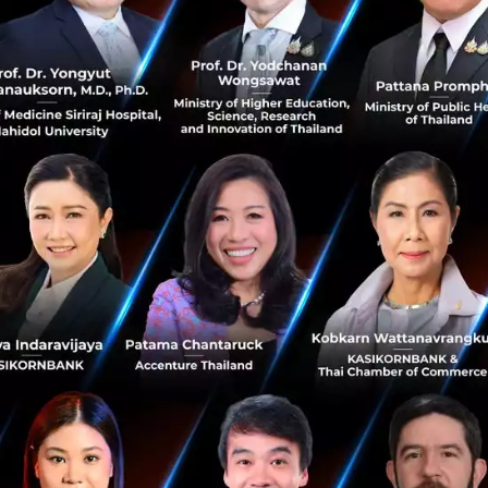
Isomorphic Labs พัฒนา AI ออกแบบยา เคลมว่า
ช่วยหายาได้ ‘เร็วแบบไม่เคยมีมาก่อน’
Isomorphic Labs บริษัทสตาร์ทอัพด้านการออกแบบยาและ
พัฒนายาด้วย AI ที่ก่อตั้งโดย Demis Hassabis ซีอีโอ
DeepMind ประกาศระดมทุน Series B มูลค่า 2.1 พันล้าน
ดอลลาร์สหรัฐ เพื่อเร่งขยายเทคโ...
พฤษภาคม 14, 2026
| By
Techsauce Team
0
HealthTech
ai
deepmind
healthtech
AI ออกแบบยา
Road to AGI อีกไกลแค่ไหน? CEO Google
DeepMind เปิด 3 สิ่งที่ AI ต้องแก้ก่อนถึงเส้นชัย และ
อะไรคือทางออก
Demis Hassabis CEO Google DeepMind เปิดมุมมอง Road
to AGI ตรงไปตรงมาว่าเรายังขาดอะไรอีก 3 อย่าง และฝากคำ
เตือนถึง Founder ทุกคนที่กำลังสร้างธุรกิจในยุคที่ AGI อาจมา
ถึงกลางทาง...