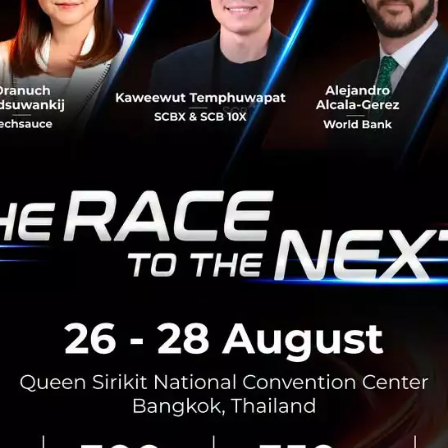
พฤษภาคม 13, 2026
| By
Techsauce Team
0
AI
agi
demis-hassabis
google-deepmind
สรุปวิสัยทัศน์ Demis Hassabis อนาคต AI และหุ่น
ยนต์ DeepMind ปี 2026
เจาะลึกวิสัยทัศน์ Demis Hassabis เมื่อ AI กำลังจะมีร่างทำไม
Robotics ถึงเป็นพรมแดนถัดไปที่จะเปลี่ยนโลก และหุ่นยนต์
ยุคใหม่จะ "เข้าใจโลก" เหมือนมนุษย์ได้อย่างไรในอีก 3 ปีข้าง
หน้า...
กุมภาพันธ์ 20, 2026
| By
Techsauce Team
1
Tech & Biz
demis-hassabis
google-deepmind
ถ้า AI เก่งเท่าคนทุกด้าน เราและโลกจะเป็นอย่างไรต่อ ?
เปิดมุมมองซีอีโอ Anthropic และซีอีโอ Google