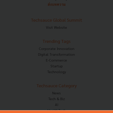
ส่งบทความ
Techsauce Global Summit
Visit Website
Trending Tags
Corporate Innovation
Digital Transformation
E-Commerce
Startup
Technology
Techsauce Category
News
Tech & Biz
AI
HealthTech