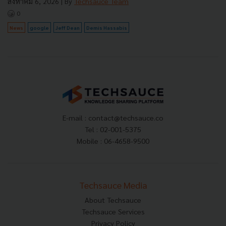
สิงหาคม 6, 2026
| By
Techsauce Team
0
News
google
Jeff Dean
Demis Hassabis
E-mail :
contact@techsauce.co
Tel : 02-001-5375
Mobile : 06-4658-9500
Techsauce Media
About Techsauce
Techsauce Services
Privacy Policy