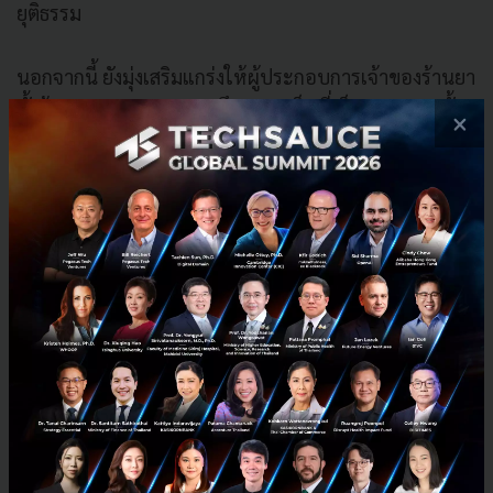
ยุติธรรม
นอกจากนี้ ยังมุ่งเสริมแกร่งให้ผู้ประกอบการเจ้าของร้านยา
ทั้งร้านขายยาขนาดกลาง ถึงขนาดเล็ก ที่เป็น SME รวมทั้ง
×
เภสัชกร ได้มีเครื่องมือที่ช่วยบริหารธุรกิจและบริการผู้ป่วย
ได้อย่างมีประสิทธิภาพ และเชื่อมโยงการทำงานด้านการ
ดูแลผู้ป่วยระหว่างแพทย์ และเภสัชกร เพื่อยกระดับบริการ
สาธารณสุขประเทศ สอดรับกับเทรนด์ใหม่ในการมีสุขภาพ
ดีอย่างยั่งยืน และพร้อมรับมือกับการแข่งขันทางธุรกิจ
ท่ามกลางภาวะเศรษฐกิจกำลังฟื้นตัว
CHG ร่วมยกระดับโครงสร้างระบบสาธารณสุข ให้มีผู้ป่วยเป็น
ศูนย์กลางมากขึ้น
นพ.กำพล พลัสสินทร์ ประธานกรรมการบริหาร กลุ่ม