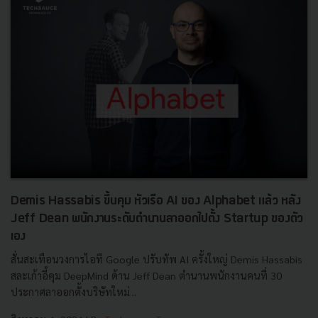
Demis Hassabis ขึ้นคุม หัวเรือ AI ของ Alphabet แล้ว หลัง
Jeff Dean พนักงานระดับตำนานลาออกไปตั้ง Startup ของตัว
เอง
สั่นสะเทือนวงการไอที Google ปรับทัพ AI ครั้งใหญ่ Demis Hassabis
สละเก้าอี้คุม DeepMind ด้าน Jeff Dean ตำนานพนักงานคนที่ 30
ประกาศลาออกตั้งบริษัทใหม่...