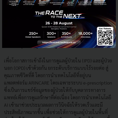
โรงพยาบาลจุฬารัตน์ (CHG)
กล่าวว่า ด้วยแนวคิดและ
ทิศทางธุรกิจของ ARINCARE ที่สอดรับกับวิสัยทัศน์ของทาง
CHG ทำให้เล็งเห็นถึงโอกาสของการต่อยอดธุรกิจ ที่มุ่งไป
ในทิศทางเดียวกัน ในการร่วมสนับสนุนธุรกิจด้านการดูแล
สุขภาพให้เข้าถึงในระดับชุมชน ต่อยอดการเติบโตระบบ
นิเวศของ Health Tech ยกระดับปรับโครงสร้างระบบ
สาธารณสุข ให้มีผู้ป่วยเป็นศูนย์กลางมากขึ้น
เพื่อโอกาสการเข้าถึงในการดูแลผู้ป่วยใน (IPD) และผู้ป่วย
นอก (OPD) เข้าด้วยกัน ยกระดับบริการแบบไร้รอยต่อ สู่
คุณภาพชีวิตที่ดี โดยการนำเทคโนโลยีที่อยู่บน
แพลตฟอร์ม ARINCARE โดยเฉพาะระบบ e-prescription
ซึ่งเป็นการแชร์ข้อมูลของผู้ป่วยให้กับบุคลากรทางการ
แพทย์เพื่อการดูแลรักษาที่ต่อเนื่อง โดยการนำเทคโนโลยี
AI เข้ามาช่วยประมวลผลการวินิจฉัยให้รวดเร็วและมี
ประสิทธิภาพมากขึ้น เพื่อช่วยให้การดูแลผู้ป่วยในพื้นที่