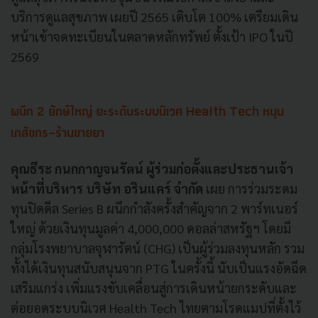
บริการดูแลสุขภาพ เผยปี 2565 เติบโต 100% เตรียมเดิน
หน้าเข้าจดทะเบียนในตลาดหลักทรัพย์ ตั้งเป้า IPO ในปี
2569
ผนึก 2 ยักษ์ใหญ่ ยะระดับระบบนิเวศ Health Tech หนุน
เภสัชกร-ร้านขายยา
คุณธีระ กนกกาญจนรัตน์ ผู้ร่วมก่อตั้งและประธานเจ้า
หน้าที่บริหาร บริษัท อรินแคร์ จำกัด
เผย การร่วมระดม
ทุนปิดดีล Series B ผนึกกำลังครั้งสำคัญจาก 2 พาร์ทเนอร์
ใหญ่ ด้วยเงินทุนมูลค่า 4,000,000 ดอลล่าสหรัฐฯ โดยมี
กลุ่มโรงพยาบาลจุฬารัตน์ (CHG) เป็นผู้ร่วมลงทุนหลัก รวม
ทั้งได้เงินทุนสนับสนุนจาก PTG ในครั้งนี้ นับเป็นแรงอัดฉีด
เสริมแกร่ง เพิ่มแรงขับเคลื่อนสู่การเดินหน้ายกระดับและ
ต่อยอดระบบนิเวศ Health Tech ไทยตามโรดแมปที่ตั้งไว้