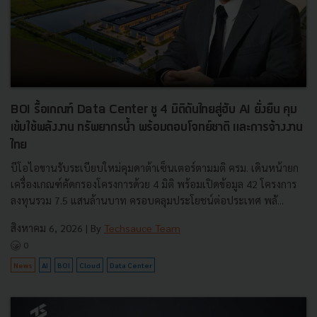
BOI รื้อเกณฑ์ Data Center ชู 4 มิติดันไทยสู่ฮับ AI ยั่งยืน คุม
เข้มใช้พลังงาน ทรัพยากรน้ำ พร้อมตอบโจทย์ชาติ และการจ้างงาน
ไทย
บีโอไอขานรับระเบียบใหม่คุมดาต้าเซ็นเตอร์ตามมติ ครม. เดินหน้ายก
เครื่องเกณฑ์คัดกรองโครงการด้วย 4 มิติ พร้อมเปิดข้อมูล 42 โครงการ
ลงทุนรวม 7.5 แสนล้านบาท ครอบคลุมประโยชน์ต่อประเทศ พลั...
สิงหาคม 6, 2026
| By
Techsauce Team
0
News
AI
BOI
Cloud
Data Center