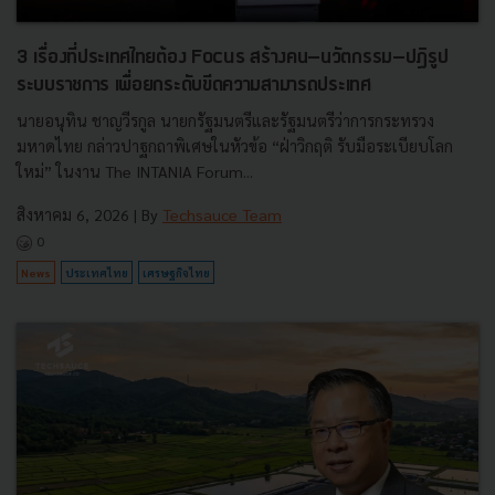
3 เรื่องที่ประเทศไทยต้อง Focus สร้างคน–นวัตกรรม–ปฏิรูป
ระบบราชการ เพื่อยกระดับขีดความสามารถประเทศ
นายอนุทิน ชาญวีรกูล นายกรัฐมนตรีและรัฐมนตรีว่าการกระทรวง
มหาดไทย กล่าวปาฐกถาพิเศษในหัวข้อ “ฝ่าวิกฤติ รับมือระเบียบโลก
ใหม่” ในงาน The INTANIA Forum...
สิงหาคม 6, 2026
| By
Techsauce Team
0
News
ประเทศไทย
เศรษฐกิจไทย