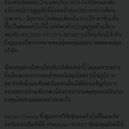
อินโดนีเซียลดลง 2% และเกือบ 40% ในปีนี้ตามลำดับ
แม้ว่าจะมีการสูญเสียที่น้อยลงในผลประกอบการเดือน
เมษายน - มิถุนายน ในขณะเดียวกัน Sea มีราคาหุ้นเพิ่ม
ขึ้นเป็นสองเท่าในปีนี้ แต่ยังคงต่ำกว่าจุดสูงสุดในเดือน
พฤศจิกายน 2021 กว่า 75% สถานการณ์นี้สะท้อนให้เห็น
ถึงมุมมองที่หลากหลายของนักลงทุนต่ออนาคตของแต่ละ
บริษัท
นักลงทุนต่างกังขาเกี่ยวกับบริษัทเหล่านี้ โดยเฉพาะอย่าง
ยิ่งเนื่องมาจากการตกต่ำของเงินทุนโดยรวมในภูมิภาค
สตาร์ทอัพในเอเชียตะวันออกเฉียงใต้ต้องเผชิญกับการ
ตรวจสอบอย่างเข้มงวด เนื่องจากการระดมทุนของเงินร่วม
ลงทุนโดยรวมลดลงอย่างรวดเร็ว
Ranjan Sharma ซึ่งดูแลการวิจัยหุ้นเทคโนโลยีในเอเชีย
ตะวันออกเฉียงใต้ที่ JPMorgan กล่าวว่า "นักลงทุนยังคงให้