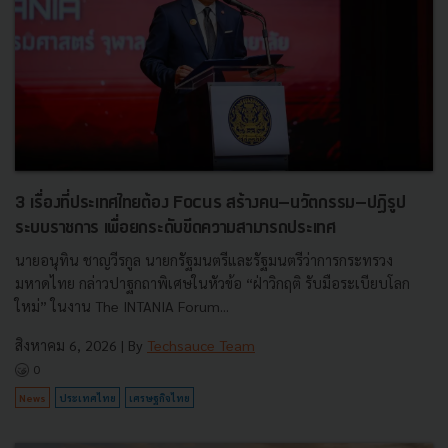
3 เรื่องที่ประเทศไทยต้อง Focus สร้างคน–นวัตกรรม–ปฏิรูป
ระบบราชการ เพื่อยกระดับขีดความสามารถประเทศ
นายอนุทิน ชาญวีรกูล นายกรัฐมนตรีและรัฐมนตรีว่าการกระทรวง
มหาดไทย กล่าวปาฐกถาพิเศษในหัวข้อ “ฝ่าวิกฤติ รับมือระเบียบโลก
ใหม่” ในงาน The INTANIA Forum...
สิงหาคม 6, 2026
| By
Techsauce Team
0
News
ประเทศไทย
เศรษฐกิจไทย