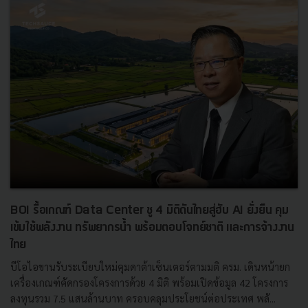
BOI รื้อเกณฑ์ Data Center ชู 4 มิติดันไทยสู่ฮับ AI ยั่งยืน คุม
เข้มใช้พลังงาน ทรัพยากรน้ำ พร้อมตอบโจทย์ชาติ และการจ้างงาน
ไทย
บีโอไอขานรับระเบียบใหม่คุมดาต้าเซ็นเตอร์ตามมติ ครม. เดินหน้ายก
เครื่องเกณฑ์คัดกรองโครงการด้วย 4 มิติ พร้อมเปิดข้อมูล 42 โครงการ
ลงทุนรวม 7.5 แสนล้านบาท ครอบคลุมประโยชน์ต่อประเทศ พลั...