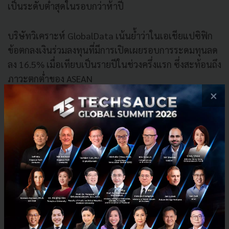
เป็นระดับต่ำสุดในรอบกว่าห้าปี
บริษัทวิเคราะห์ GlobalData เน้นย้ำว่าในเอเชียแปซิฟิก
ข้อตกลงเงินร่วมลงทุนที่มีการเปิดเผยรอบการระดมทุนลด
ลง 16.5% เมื่อเทียบเป็นรายปีในช่วงครึ่งแรก ซึ่งสะท้อนถึง
ภาวะตกต่ำของ ASEAN
×
"ความท้าทายด้านเศรษฐกิจมหภาคและความตึงเครียด
ทางภูมิรัฐศาสตร์ดูเหมือนจะมีผลกระทบต่อความเชื่อมั่น
ของนักลงทุน" Aurojyoti Bose นักวิเคราะห์หลักของ
GlobalData กล่าวในบันทึกประจำเดือนนี้ โดยชี้ให้เห็นว่า
"รอบการระดมทุนส่วนใหญ่ที่ประกาศในภูมิภาคมีปริมาณ
ลดลง"
บทวิเคราะห์บรรณาธิการ