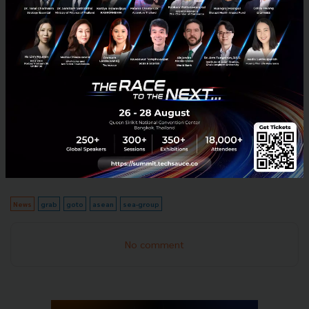
Techsauce ได้รวบรวมข้อมูลการลงทุนใน Startup ไทย
(ซึ่งอยู่ในช่วงการรวบรวมข้อมูลล่าสุด) โดยเบื้องต้นมี
ตัวเลขที่เห็นอย่างชัดเจนว่า ปริมาณการระดมทุนในช่วง 6
เดือนที่ผ่านมามีจำนวนลดลง
ซึ่งแพลตฟอร์ม Superapp
ในไทย
ก็ได้มีการปิดบางบริการลงด้วย เรียกได้ว่าเป็นช่วงที่
ท้าทายของบริษัทเทคโนโลยี และ Startup ในภูมิภาคนี้
อ่านต่อ:
asia.nikkei
News
grab
goto
asean
sea-group
No comment