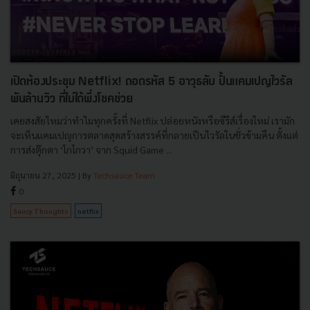
เปิดห้องประชุม Netflix! ถอดรหัส 5 อาวุธลับ ปั้นแคมเปญไวรัล
พันล้านวิว ที่ไม่ได้พึ่งโชคช่วย
เคยสงสัยไหมว่าทำไมทุกครั้งที่ Netflix ปล่อยหนังหรือซีรีส์เรื่องใหม่ เรามัก
จะเห็นแคมเปญการตลาดสุดสร้างสรรค์ที่กลายเป็นไวรัลในชั่วข้ามคืน ตั้งแต่
การส่งตุ๊กตา ‘โกโกวา’ จาก Squid Game ...
มิถุนายน 27, 2025
| By
Techsauce Team
0
Saucy Thoughts
netflix