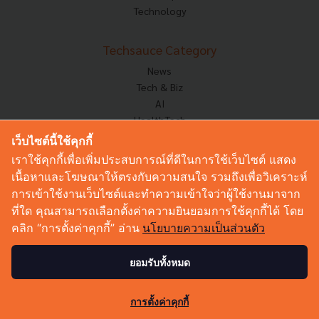
Technology
Techsauce Category
News
Tech & Biz
AI
HealthTech
Exec Insight
เว็บไซต์นี้ใช้คุกกี้
Corp Innov
เราใช้คุกกี้เพื่อเพิ่มประสบการณ์ที่ดีในการใช้เว็บไซต์ แสดง
Saucy Thoughts
เนื้อหาและโฆษณาให้ตรงกับความสนใจ รวมถึงเพื่อวิเคราะห์
Based On
การเข้าใช้งานเว็บไซต์และทำความเข้าใจว่าผู้ใช้งานมาจาก
Sustainable
ที่ใด คุณสามารถเลือกตั้งค่าความยินยอมการใช้คุกกี้ได้ โดย
Videos
คลิก “การตั้งค่าคุกกี้” อ่าน
นโยบายความเป็นส่วนตัว
Podcast
Startup Guide
ยอมรับทั้งหมด
© Copyright 2026 :
Techsauce All rights reserved.
การตั้งค่าคุกกี้