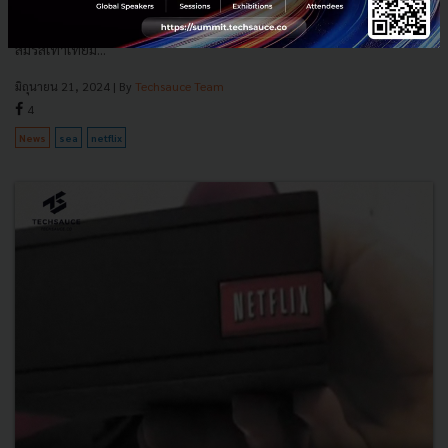
Netflix สตรีมมิ่งภาพยนตร์ที่ใหญ่ที่สุดในโลก ประกาศเดินหน้าสร้างหนัง
ซีรี่ส์ และรายการท้องถิ่นมากขึ้นในเอเชียตะวันออกเฉียงใต้ แรงหนุนจาก
สมรสเท่าเทียม...
มิถุนายน 21, 2024
| By
Techsauce Team
4
News
sea
netflix