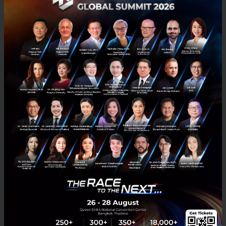
2
News
popcorn
Netflix
Netflix มุ่งลงทุนซีรี่ย์เพิ่มในไทย ‘สมรสเท่าเทียม’ สร้างโอกาสนำ
เสนอเนื้อหาหลากหลาย