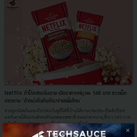
Netflix ทำป๊อปคอร์นขาย เปิดราคาแค่ถุงละ 165 บาท ชาวเน็ต
แซวถาม ‘ถ้าแบ่งกันกินต้องจ่ายเพิ่มไหม’
สายดูหนังพร้อมจกป๊อปคอร์นดูซีรีส์ที่บ้านได้ยาวๆ Netflix เปิดตัวป๊อป
คอร์นภายใต้แบรนด์ของตัวเองสองรสชาติ สนนราคาเบาๆ ที่ราว 165 บาท
หวังสร้างภาพจำของแบรนด์ในช่องทางออฟไลน์...
×
มิถุนายน 24, 2024
| By
Techsauce Team