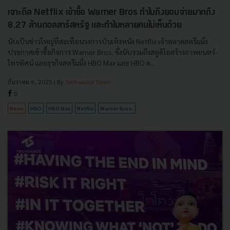
เจาะดีล Netflix เข้าซื้อ Warner Bros ทำไมถึงยอมจ่ายมากถึง
8.27 ล้านดอลลาร์สหรัฐ และทำไมหลายคนไม่เห็นด้วย
นับเป็นข่าวใหญ่ที่สะเทือนวงการบันเทิงหนัง Netflix เจ้าตลาดสตรีมมิ่ง
ประกาศเข้าซื้อกิจการ Warner Bros. ซึ่งนับรวมถึงสตูดิโอสร้างภาพยนตร์-
โทรทัศน์ และธุรกิจสตรีมมิ่ง HBO Max และ HBO ด...
ธันวาคม 6, 2025
| By
Techsauce Team
0
News
HBO
HBO Max
Netflix
Warner Bros.