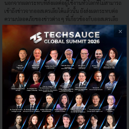
นอกจากผลกระทบที่ส่งผลต่อผู้ใช้งานทั่วโลกที่ไม่สามารถ
เข้าถึงข่าวจากออสเตรเลียได้แล้วนั้น ยังส่งผลกระทบต่อ
ความปลอดภัยของข่าวต่าง ๆ ที่เกี่ยวข้องกับออสเตรเลีย
×
โดยทางรัฐบาลออสเตรเลียมองว่าอาจจะมีการเพิ่มขึ้นของ
ข่าวปลอมเกี่ยวกับออสเตรเลีย เพราะสำนักข่าวใหญ่ ๆ ได้
ถูกปิดกั้นการนำเสนอข่าวไปแล้ว
หนึ่งในข่าวที่มีการปลอมแปลงเนื้อหามากที่สุด คือ ข่าว
เกี่ยวกับวัคซีนป้องกัน COVID-19 ซึ่งทาง Facebook ก็ออก
มายืนยันว่า ทางบริษัทยังคงดำเนินการตรวจสอบความถูก
ต้องของข่าวต่อไป โดยจะส่งมอบข่าวที่ถูกต้องให้กับผู้ใช้
ทุกคน