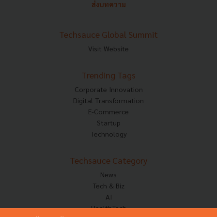
ส่งบทความ
Techsauce Global Summit
Visit Website
Trending Tags
Corporate Innovation
Digital Transformation
E-Commerce
Startup
Technology
Techsauce Category
News
Tech & Biz
AI
HealthTech