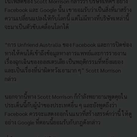
ในโพสต์ของ Scott Morrison กล่าวว่า บริษัทเทคฯ อย่าง
Facebook และ Google นั้น เขายอมรับว่าเป็นสิ่งที่มาสร้าง
ความเปลี่ยนแปลงให้กับโลกนี้ แต่ไม่มีทางที่บริษัทเหล่านี้
จะมาเป็นตัวขับเคลื่อนโลกได้
“การ Unfriend Australia ของ Facebook และการปิดช่อง
ทางให้คนได้เข้าถึงข้อมูลทางการแพทย์และการรายงาน
เรื่องฉุกเฉินของออสเตรเลีย เป็นพฤติกรรมที่หยิ่งผยอง
และเป็นเรื่องที่น่าผิดหวังเอามาก ๆ” Scott Morrison
กล่าว
นอกจากนี้ทาง Scott Morrison ก็กำลังพยายามพูดคุยใน
ประเด็นนี้กับผู้นำของประเทศอื่น ๆ และยังพูดถึงว่า
Facebook ควรจะแสดงออกในแนวที่สร้างสรรค์กว่านี้ ให้ดู
อย่าง Google ที่ตอนนี้ยอมรับกับกฎดังกล่าว