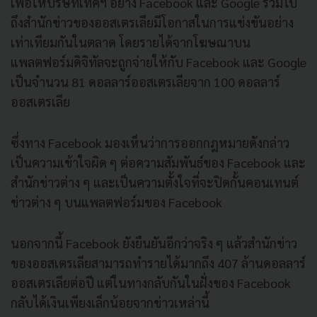
เพื่อให้บริษัทเทคฯ อย่าง Facebook และ Google รวมไป
ถึงสำนักข่าวของออสเตรเลียมีโอกาสในการแข่งขันอย่าง
เท่าเทียมกันในตลาด โดยรายได้จากโฆษณาบน
แพลตฟอร์มดิจิทัลจะถูกจ่ายให้กับ Facebook และ Google
เป็นจำนวน 81 ดอลลาร์ออสเตรเลียจาก 100 ดอลลาร์
ออสเตรเลีย
ซึ่งทาง Facebook มองเห็นว่าการออกกฎหมายดังกล่าว
เป็นความเข้าใจผิด ๆ ต่อความสัมพันธ์ของ Facebook และ
สำนักข่าวต่าง ๆ และเป็นความตั้งใจที่จะปิดกั้นคอนเทนต์
ข่าวต่าง ๆ บนแพลตฟอร์มของ Facebook
นอกจากนี้ Facebook ยังยืนยันอีกว่าจริง ๆ แล้วสำนักข่าว
ของออสเตรเลียสามารถทำรายได้มากถึง 407 ล้านดอลลาร์
ออสเตรเลียต่อปี แต่ในทางกลับกันในฝั่งของ Facebook
กลับได้เงินเพียงเล็กน้อยจากข่าวเหล่านี้