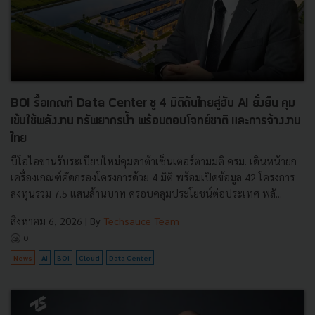
BOI รื้อเกณฑ์ Data Center ชู 4 มิติดันไทยสู่ฮับ AI ยั่งยืน คุม
เข้มใช้พลังงาน ทรัพยากรน้ำ พร้อมตอบโจทย์ชาติ และการจ้างงาน
ไทย
บีโอไอขานรับระเบียบใหม่คุมดาต้าเซ็นเตอร์ตามมติ ครม. เดินหน้ายก
เครื่องเกณฑ์คัดกรองโครงการด้วย 4 มิติ พร้อมเปิดข้อมูล 42 โครงการ
ลงทุนรวม 7.5 แสนล้านบาท ครอบคลุมประโยชน์ต่อประเทศ พลั...
สิงหาคม 6, 2026
| By
Techsauce Team
0
News
AI
BOI
Cloud
Data Center