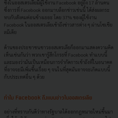
ซึ่งในออสเตรเลียมีผู้ใช้งาน Facebook อยู่ถึง 17 ล้านคน
ซึ่งการที่ Facebook ออกมาบล็อกข่าวเช่นนี้ ได้ส่งผลกระ
ทบกับสังคมค่อนข้างเยอะ โดย 37% ของผู้ใช้งาน
Facebook ในออสเตรเลียเข้าถึงข่าวสารต่าง ๆ ผ่านโซเชีย
ลมีเดีย
ด้านของประชาชนชาวออสเตรเลียก็ออกมาแสดงความคิด
เห็นเช่นกันว่า พวกเขารู้สึกโกรธที่ Facebook ทำแบบนี้
และมองว่ามันเป็นเหมือนการจำกัดการเข้าถึงที่ในอนาคต
ที่อาจจะมีเพิ่มขึ้นเรื่อย ๆ จนในที่สุดมันอาจจะเกิดแบบนี้
กับประเทศอื่น ๆ ด้วย
ทำไม Facebook ถึงแบนข่าวในออสเตรเลีย
อย่างที่ทราบกันดีว่าทางรัฐบาลได้ออกกฎหมายใหม่ขึ้นมา