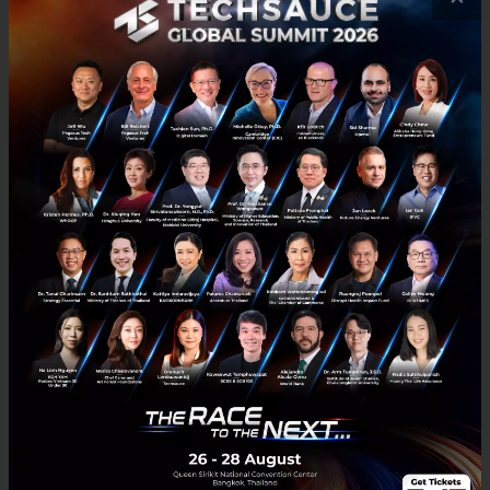
3 เรื่องที่ประเทศไทยต้อง Focus สร้างคน–นวัตกรรม–ปฏิรูป
ระบบราชการ เพื่อยกระดับขีดความสามารถประเทศ
นายอนุทิน ชาญวีรกูล นายกรัฐมนตรีและรัฐมนตรีว่าการกระทรวง
มหาดไทย กล่าวปาฐกถาพิเศษในหัวข้อ “ฝ่าวิกฤติ รับมือระเบียบโลก
ใหม่” ในงาน The INTANIA Forum...
สิงหาคม 6, 2026
| By
Techsauce Team
0