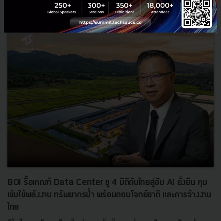
News
ประเทศไทย
เศรษฐกิจไทย
BOI รื้อเกณฑ์ Data Center ชู 4 มิติดันไทยสู่ฮับ AI ยั่งยืน คุม
เข้มใช้พลังงาน ทรัพยากรน้ำ พร้อมตอบโจทย์ชาติ และการจ้างงาน
ไทย