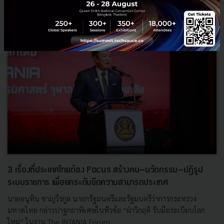
3 เรื่องที่ประเทศไทยต้อง Focus สร้างคน–นวัตกรรม–ปฏิรูป
ระบบราชการ เพื่อยกระดับขีดความสามารถประเทศ
นายอนุทิน ชาญวีรกูล นายกรัฐมนตรีและรัฐมนตรีว่าการกระทรวง
มหาดไทย กล่าวปาฐกถาพิเศษในหัวข้อ “ฝ่าวิกฤติ รับมือระเบียบโลก
ใหม่” ในงาน The INTANIA Forum...