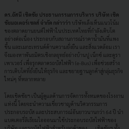
ดร.อัสนี เชิดชัย ประธานกรรมการบริหาร บริษัท เชิด
ชัยมอเตอร์เซลส์ จำกัด กล่าวว่า
บริษัทเล็งเห็นแนวโน้ม
ของตลาดยานยนต์ไฟฟ้าในประเทศไทยที่กำลังเติบโต
อย่างต่อเนื่อง ประกอบกับสถานการณ์ราคาน้ำมันที่แพง
ขึ้น และเมกะเทรนด์ด้านความยั่งยืน และสิ่งแวดล้อม เรา
จึงมองหาพันธมิตรเชิงกลยุทธ์อย่างบ้านปู เน็กซ์ และดูรา
เพาเวอร์ เพื่อรุกตลาดรถบัสไฟฟ้า (e-Bus) เพื่อช่วยสร้าง
การเติบโตที่ยั่งยืนให้ธุรกิจ และขยายฐานลูกค้าสู่กลุ่มธุรกิจ
ใหม่ๆ ที่หลากหลาย
โดยเชิดชัยฯ เป็นผู้ดูแลด้านการจัดการทั้งหมดของโรงงาน
แห่งนี้ โดยจะนำความเชี่ยวชาญด้านวิศวกรรมการ
ประกอบรถบัส และประสบการณ์อันยาวนานกว่า 64 ปี นำ
แบตเตอรี่ลิเธียมไอออนมาใช้ประกอบรถบัสไฟฟ้าของ
บริษัท และรถบัสไฟฟ้าสำหรับลูกค้าของ เชิดชัยฯ ทั้ง