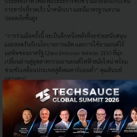
ประสิทธิภาพ เพื่อเพิ่มระยะการขับขี่ รวมถึงออกแบบให้มี
การชาร์จที่รวดเร็ว น้ำหนักเบา และมีมาตรฐานความ
ปลอดภัยขั้นสูง
“การร่วมมือครั้งนี้ จะเป็นอีกหนึ่งพลังที่จะช่วยสนับสนุน
และสอดรับกับนโยบายการผลิต และการใช้ยานยนต์ไร้
มลพิษของภาครัฐ (Zero Emission Vehicle: ZEV) ที่มุ่ง
เปลี่ยนผ่านสู่อุตสาหกรรมยานยนต์ไฟฟ้าสมัยใหม่ พร้อม
ช่วยขับเคลื่อนประเทศสู่สังคมคาร์บอนต่ำ” คุณสินนท์
กล่าวสรุป
*ข้อมูลจาก
https://www.researchandmarkets.com/reports/344016
pacific-electric-bus-market-by-propulsion
*กลุ่มบริษัท ดูราเพาเวอร์ เป็นหนึ่งในเครือข่ายพันธมิตรที่