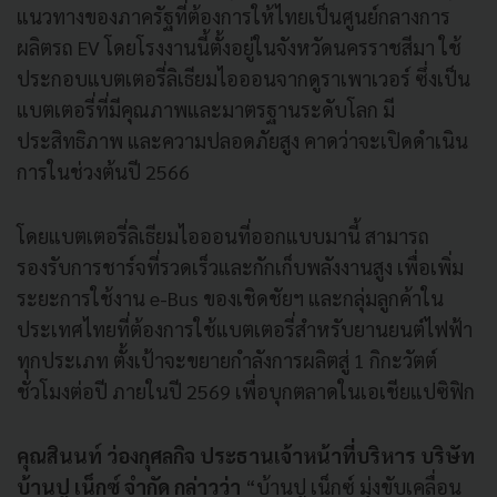
แนวทางของภาครัฐที่ต้องการให้ไทยเป็นศูนย์กลางการ
ผลิตรถ EV โดยโรงงานนี้ตั้งอยู่ในจังหวัดนครราชสีมา ใช้
ประกอบแบตเตอรี่ลิเธียมไอออนจากดูราเพาเวอร์ ซึ่งเป็น
แบตเตอรี่ที่มีคุณภาพและมาตรฐานระดับโลก มี
ประสิทธิภาพ และความปลอดภัยสูง คาดว่าจะเปิดดำเนิน
การในช่วงต้นปี 2566
โดยแบตเตอรี่ลิเธียมไอออนที่ออกแบบมานี้ สามารถ
รองรับการชาร์จที่รวดเร็วและกักเก็บพลังงานสูง เพื่อเพิ่ม
ระยะการใช้งาน e-Bus ของเชิดชัยฯ และกลุ่มลูกค้าใน
ประเทศไทยที่ต้องการใช้แบตเตอรี่สำหรับยานยนต์ไฟฟ้า
ทุกประเภท ตั้งเป้าจะขยายกำลังการผลิตสู่ 1 กิกะวัตต์
ชั่วโมงต่อปี ภายในปี 2569 เพื่อบุกตลาดในเอเชียแปซิฟิก
คุณสินนท์ ว่องกุศลกิจ ประธานเจ้าหน้าที่บริหาร บริษัท
บ้านปู เน็กซ์ จำกัด กล่าวว่า
“บ้านปู เน็กซ์ มุ่งขับเคลื่อน