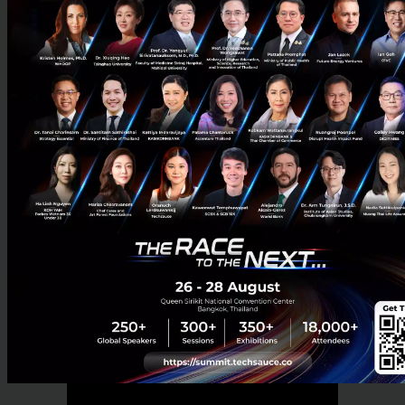
บ้านปู เน็กซ์เข้าไปร่วมลงทุนในสัดส่วนร้อยละ 47.7
News
Deal Digest
Durapower
Cherdchai
Banpu NEXT
โรงงานแบตเตอรี่ลิเธียมไอออน
No comment