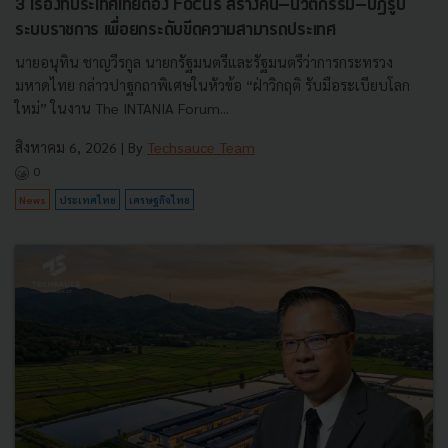
3 เรื่องที่ประเทศไทยต้อง Focus สร้างคน–นวัตกรรม–ปฏิรูป
ระบบราชการ เพื่อยกระดับขีดความสามารถประเทศ
นายอนุทิน ชาญวีรกูล นายกรัฐมนตรีและรัฐมนตรีว่าการกระทรวง
มหาดไทย กล่าวปาฐกถาพิเศษในหัวข้อ “ฝ่าวิกฤติ รับมือระเบียบโลก
ใหม่” ในงาน The INTANIA Forum...
สิงหาคม 6, 2026
| By
Techsauce Team
0
News
ประเทศไทย
เศรษฐกิจไทย