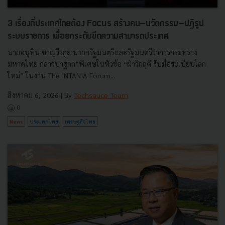
3 เรื่องที่ประเทศไทยต้อง Focus สร้างคน–นวัตกรรม–ปฏิรูป
ระบบราชการ เพื่อยกระดับขีดความสามารถประเทศ
นายอนุทิน ชาญวีรกูล นายกรัฐมนตรีและรัฐมนตรีว่าการกระทรวง
มหาดไทย กล่าวปาฐกถาพิเศษในหัวข้อ “ฝ่าวิกฤติ รับมือระเบียบโลก
ใหม่” ในงาน The INTANIA Forum...
สิงหาคม 6, 2026
| By
Techsauce Team
0
News
ประเทศไทย
เศรษฐกิจไทย