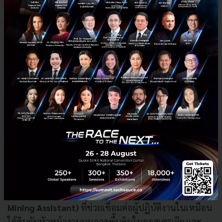
นวัตกรรมที่น่าสนใจจาก Digital Transformation
ครอบคลุมทั้งเทคโนโลยีทั้งสำหรับผู้บริหารและสำหรับผู้
ปฏิบัติงานที่สำนักงาน อาทิ
ระบบ
Melak Digital Center
(MDC)
ที่ใช้ Big Data Analytic วิเคราะห์ข้อมูล
กระบวนการผลิต และห่วงโซ่อุทาน (Supply Chain) ให้
ห้องควบคุมที่อินโดนีเซียแบบเรียลไทม์
Global
Procurement Excellence (GPE)
ซึ่งเป็นระบบการจัดซื้อ
จัดจ้าง (Procurement) มาตรฐานระดับโลกช่วยเพิ่ม
ประสิทธิภาพการบริหารจัดการต้นทุน นอกจากนี้ยังมี
เทคโนโลยีสำหรับที่ไซต์งาน ทั้งที่เหมืองและโรงไฟฟ้า
อาทิ
Geophysical Logging System (GLOG)
ที่ใช้
ปัญญาประดิษฐ์ (AI) บ่งชี้เวลาและจุดยุทธศาสตร์ที่ดีที่สุดที่
จะทำการขุดเจาะ ซอฟท์แวร์
UMA (Underground
Mining Assistant)
ที่ช่วยเชื่อมต่อผู้ปฏิบัติงานในเหมือน
ใต้ดินกับหัวหน้างานบนภาคพื้นดินในออสเตรเลีย และ