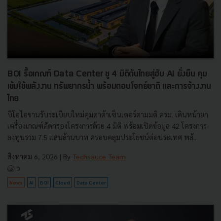
BOI รื้อเกณฑ์ Data Center ชู 4 มิติดันไทยสู่ฮับ AI ยั่งยืน คุม
เข้มใช้พลังงาน ทรัพยากรน้ำ พร้อมตอบโจทย์ชาติ และการจ้างงาน
ไทย
บีโอไอขานรับระเบียบใหม่คุมดาต้าเซ็นเตอร์ตามมติ ครม. เดินหน้ายก
เครื่องเกณฑ์คัดกรองโครงการด้วย 4 มิติ พร้อมเปิดข้อมูล 42 โครงการ
ลงทุนรวม 7.5 แสนล้านบาท ครอบคลุมประโยชน์ต่อประเทศ พลั...
สิงหาคม 6, 2026
| By
Techsauce Team
0
News
AI
BOI
Cloud
Data Center