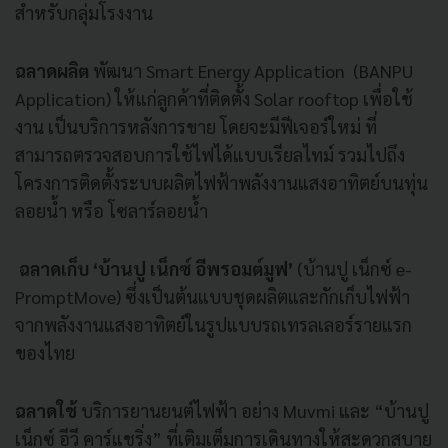
สำหรับกลุ่มโรงงาน
ฉลาดผลิต
พัฒนา Smart Energy Application (BANPU
Application) ให้แก่ลูกค้าที่ติดตั้ง Solar rooftop เพื่อใช้
งาน เป็นบริการหลังการขาย โดยจะมีฟีเจอร์ใหม่ ที่
สามารถตรวจสอบการใช้ไฟได้แบบเรียลไทม์ รวมไปถึง
โครงการติดตั้งระบบผลิตไฟฟ้าพลังงานแสงอาทิตย์บนทุ่น
ลอยน้ำ หรือ โซลาร์ลอยน้ำ
ฉลาดเก็บ
‘บ้านปู เน็กซ์ อีพรอมต์มูฟ’
(บ้านปู เน็กซ์ e-
PromptMove) ซึ่งเป็นต้นแบบชุดผลิตและกักเก็บไฟฟ้า
จากพลังงานแสงอาทิตย์ในรูปแบบรถเทรลเลอร์รายแรก
ของไทย
ฉลาดใช้
บริการยานยนต์ไฟฟ้า อย่าง Muvmi และ “บ้านปู
เน็กซ์ อีวี คาร์แชริ่ง” ที่เติมเต็มการเดินทางให้สะดวกสบาย