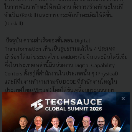
ในการพัฒนาทักษะให้พนักงาน ทั้งการสร้างทักษะใหม่ที่
จำเป็น (Reskill) และการยกระดับทักษะเดิมให้ดีขึ้น
(Upskill)
ปัจจุบัน ความสำเร็จของขั้นตอน Digital
Transformation เห็นเป็นรูปธรรมแล้วใน 4 ประเทศ
นำร่อง ได้แก่ ประเทศไทย ออสเตรเลีย จีน และอินโดนีเซีย
ซึ่งในประเทศเหล่านี้มีหน่วยงาน Digital Capability
Centers ตั้งอยู่ที่สำนักงานในประเทศนั้น ๆ (Physical)
และมีทีมงานทำงานร่วมกับ DCOE ที่สำนักงานใหญ่ใน
ประเทศไทย (Virtual) โดยได้ขับเคลื่อนกระบวนการ
×
Digital Transformation ที่เหมาะกับบริบทของธุรกิจใน
แต่ละประเทศ ตั้งแต่ขั้นตอนการสร้างสรรค์ไอเดีย พัฒนา
และร่วมมือกับผู้เชี่ยวชาญด้านเทคโนโลยีนั้น ๆ จากเครือ
ข่ายเทคโนโลยีของบ้านปู โดยมีดิจิทัลโปรดักส์ กว่า 82 เคส
และยังคงพัฒนาอยู่อย่างต่อเนื่อง