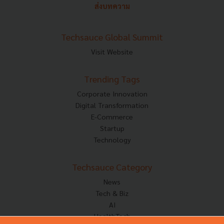
ส่งบทความ
Techsauce Global Summit
Visit Website
Trending Tags
Corporate Innovation
Digital Transformation
E-Commerce
Startup
Technology
Techsauce Category
News
Tech & Biz
AI
HealthTech