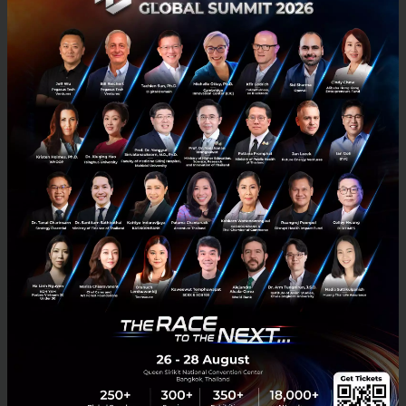
Banpu เผยผลไตรมาส 1 ปี 67 กำไร 1,552 ล้านบาท พร้อมเดิน
หน้าวางโร้ดแม็พเพื่อเติบโตอย่างยั่งยืน
Banpu เผยผลไตรมาส 1 ปี 67 คุมเข้มประสิทธิภาพดำเนินงานทุกกลุ่มธุรกิจ
โชว์ CCUS และแบตเตอรี่คืบหน้า พร้อมวางโร้ดแม็พเพื่อเติบโตอย่าง
ยั่งยืน...