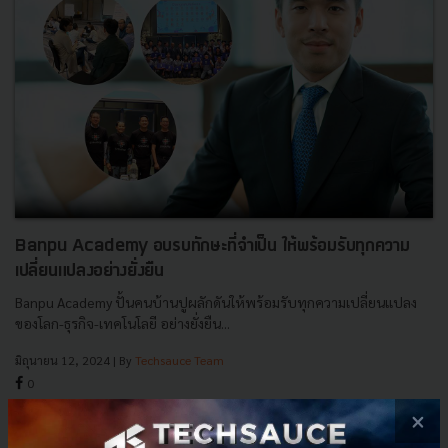
Banpu Academy อบรบทักษะที่จำเป็น ให้พร้อมรับทุกความ
เปลี่ยนแปลงอย่างยั่งยืน
Banpu Academy ปั้นคนบ้านปูผลักดันให้พร้อมรับทุกความเปลี่ยนแปลง
ของโลก-ธุรกิจ-เทคโนโลยี อย่างยั่งยืน...
มิถุนายน 12, 2024
| By
Techsauce Team
0
PR News
banpu
Banpu Academy
sustainable-ecosystem
×