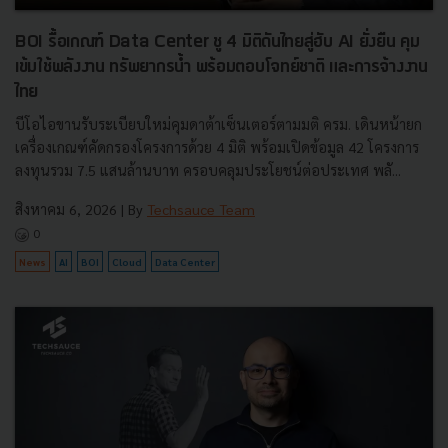
BOI รื้อเกณฑ์ Data Center ชู 4 มิติดันไทยสู่ฮับ AI ยั่งยืน คุม
เข้มใช้พลังงาน ทรัพยากรน้ำ พร้อมตอบโจทย์ชาติ และการจ้างงาน
ไทย
บีโอไอขานรับระเบียบใหม่คุมดาต้าเซ็นเตอร์ตามมติ ครม. เดินหน้ายก
เครื่องเกณฑ์คัดกรองโครงการด้วย 4 มิติ พร้อมเปิดข้อมูล 42 โครงการ
ลงทุนรวม 7.5 แสนล้านบาท ครอบคลุมประโยชน์ต่อประเทศ พลั...
สิงหาคม 6, 2026
| By
Techsauce Team
0
News
AI
BOI
Cloud
Data Center