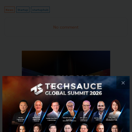
News
Startup
startuphub
No comment
×