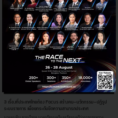
RELATED ARTICLE
3 เรื่องที่ประเทศไทยต้อง Focus สร้างคน–นวัตกรรม–ปฏิรูป
ระบบราชการ เพื่อยกระดับขีดความสามารถประเทศ
นายอนุทิน ชาญวีรกูล นายกรัฐมนตรีและรัฐมนตรีว่าการกระทรวง