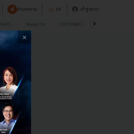
ส่งบทความ
TH
EN
เข้าสู่ระบบ
UGHTS
Based On
SUSTAINABLE
VIDEOS
P
×