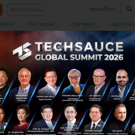
ร่วมงานกับเรา
INNOV PROGRAM
THTECH
EXEC INSIGHT
CORP INNOV
SAUCY THO
ถ้าคุณคิดว่าสิงคโปร์เป็นศูนย์กลางของ Startups ใน
เอเชีย ลองคิดดูอีกทีนะ
จากการสำรวจของ SparkLabs Global Ventures บริษัทที่ให้
เงินทุนกับ Startups ก่อตั้งโดย Net Jacobsson Frank
Meehan และ Bernard Moon พวกเขาบอกว่าตอนนี้เมืองที่
กำลังจะเป็นศูนย์กลาง Start...
กันยายน 3, 2015
| By
Techsauce Team
0