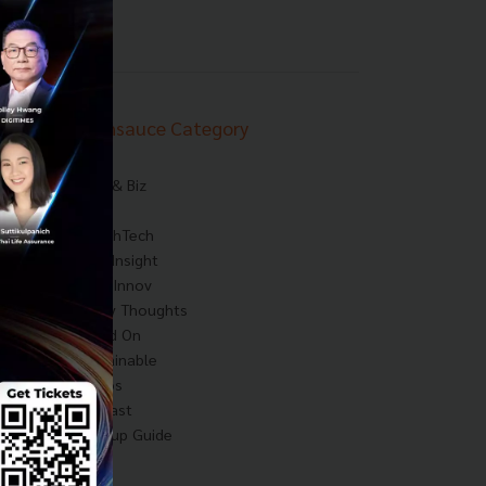
Techsauce Category
News
Tech & Biz
AI
HealthTech
Exec Insight
Corp Innov
Saucy Thoughts
Based On
Sustainable
Videos
Podcast
Startup Guide