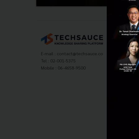
Tech
About
Techs
E-mail :
contact@techsauce.co
Privac
Tel : 02-001-5375
ส่งบ
Mobile : 06-4658-9500
Tech
Visit