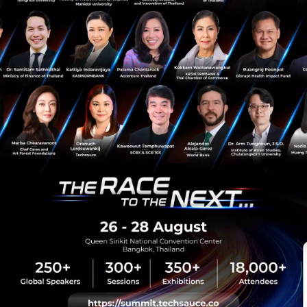
News
Startup
startuphub
sauce Media
Trending Tags
 Techsauce
Corporate Innovation
auce Services
Digital Transformation
y Policy
E-Commerce
ทความ
Startup
Technology
sauce Global Summit
 Website